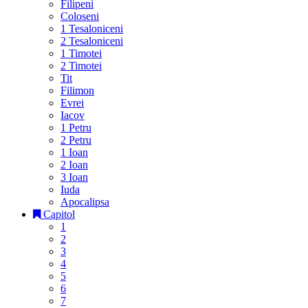
Filipeni
Coloseni
1 Tesaloniceni
2 Tesaloniceni
1 Timotei
2 Timotei
Tit
Filimon
Evrei
Iacov
1 Petru
2 Petru
1 Ioan
2 Ioan
3 Ioan
Iuda
Apocalipsa
Capitol
1
2
3
4
5
6
7