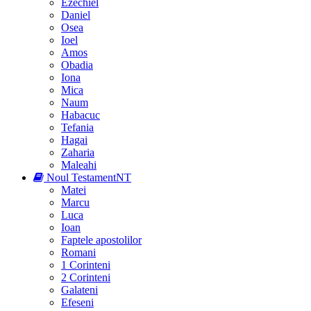
Ezechiel
Daniel
Osea
Ioel
Amos
Obadia
Iona
Mica
Naum
Habacuc
Tefania
Hagai
Zaharia
Maleahi
Noul Testament
NT
Matei
Marcu
Luca
Ioan
Faptele apostolilor
Romani
1 Corinteni
2 Corinteni
Galateni
Efeseni