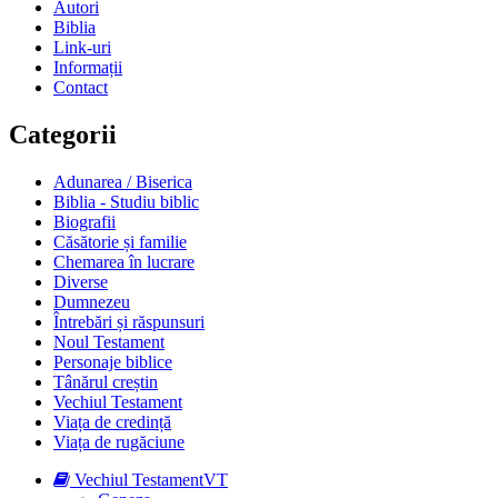
Autori
Biblia
Link-uri
Informații
Contact
Categorii
Adunarea / Biserica
Biblia - Studiu biblic
Biografii
Căsătorie și familie
Chemarea în lucrare
Diverse
Dumnezeu
Întrebări și răspunsuri
Noul Testament
Personaje biblice
Tânărul creștin
Vechiul Testament
Viața de credință
Viața de rugăciune
Vechiul Testament
VT