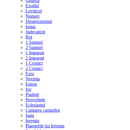
Geneza
Exodul
Leviticul
Numeri
Deuteronomul
Iosua
Judecatorii
Rut
1 Samuel
2 Samuel
1 Imparati
2 Imparati
1 Cronici
2 Cronici
Ezra
Neemia
Estera
Iov
Psalmii
Proverbele
Eclesiastul
Cantarea cantarilor
Isaia
Ieremia
Plangerile lui Ieremia