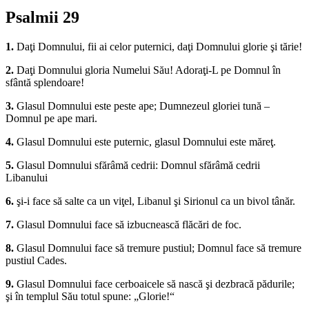
Psalmii 29
1.
Daţi Domnului, fii ai celor puternici, daţi Domnului glorie şi tărie!
2.
Daţi Domnului gloria Numelui Său! Adoraţi-L pe Domnul în
sfântă splendoare!
3.
Glasul Domnului este peste ape; Dumnezeul gloriei tună –
Domnul pe ape mari.
4.
Glasul Domnului este puternic, glasul Domnului este măreţ.
5.
Glasul Domnului sfărâmă cedrii: Domnul sfărâmă cedrii
Libanului
6.
şi-i face să salte ca un viţel, Libanul şi Sirionul ca un bivol tânăr.
7.
Glasul Domnului face să izbucnească flăcări de foc.
8.
Glasul Domnului face să tremure pustiul; Domnul face să tremure
pustiul Cades.
9.
Glasul Domnului face cerboaicele să nască şi dezbracă pădurile;
şi în templul Său totul spune: „Glorie!“