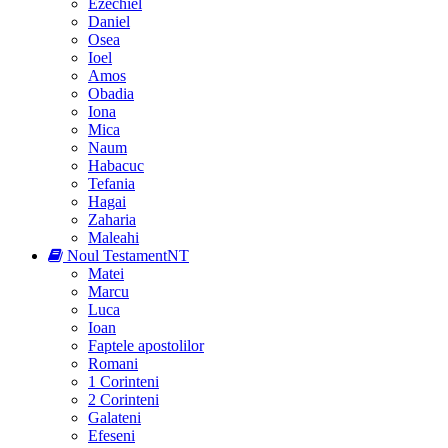
Ezechiel
Daniel
Osea
Ioel
Amos
Obadia
Iona
Mica
Naum
Habacuc
Tefania
Hagai
Zaharia
Maleahi
Noul Testament
NT
Matei
Marcu
Luca
Ioan
Faptele apostolilor
Romani
1 Corinteni
2 Corinteni
Galateni
Efeseni