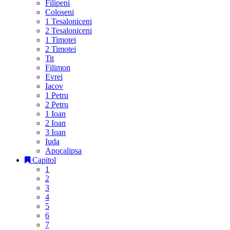
Filipeni
Coloseni
1 Tesaloniceni
2 Tesaloniceni
1 Timotei
2 Timotei
Tit
Filimon
Evrei
Iacov
1 Petru
2 Petru
1 Ioan
2 Ioan
3 Ioan
Iuda
Apocalipsa
Capitol
1
2
3
4
5
6
7