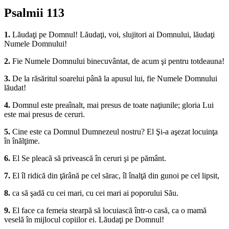
Psalmii 113
1.
Lăudaţi pe Domnul! Lăudaţi, voi, slujitori ai Domnului, lăudaţi
Numele Domnului!
2.
Fie Numele Domnului binecuvântat, de acum şi pentru totdeauna!
3.
De la răsăritul soarelui până la apusul lui, fie Numele Domnului
lăudat!
4.
Domnul este preaînalt, mai presus de toate naţiunile; gloria Lui
este mai presus de ceruri.
5.
Cine este ca Domnul Dumnezeul nostru? El Şi-a aşezat locuinţa
în înălţime.
6.
El Se pleacă să privească în ceruri şi pe pământ.
7.
El îl ridică din ţărână pe cel sărac, îl înalţă din gunoi pe cel lipsit,
8.
ca să şadă cu cei mari, cu cei mari ai poporului Său.
9.
El face ca femeia stearpă să locuiască într-o casă, ca o mamă
veselă în mijlocul copiilor ei. Lăudaţi pe Domnul!