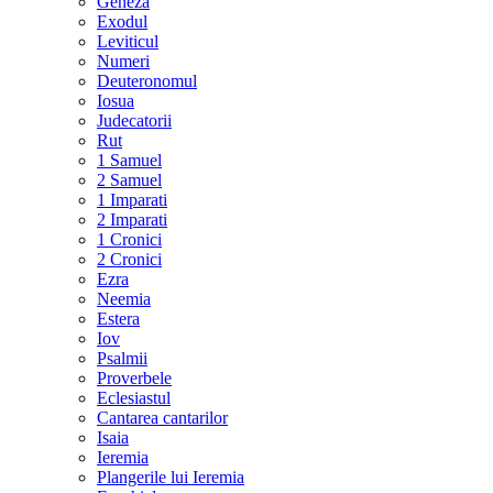
Geneza
Exodul
Leviticul
Numeri
Deuteronomul
Iosua
Judecatorii
Rut
1 Samuel
2 Samuel
1 Imparati
2 Imparati
1 Cronici
2 Cronici
Ezra
Neemia
Estera
Iov
Psalmii
Proverbele
Eclesiastul
Cantarea cantarilor
Isaia
Ieremia
Plangerile lui Ieremia