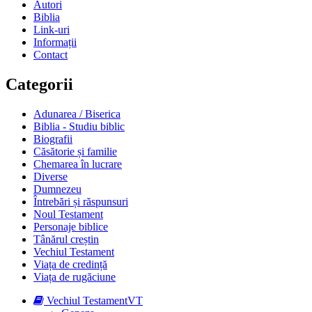
Autori
Biblia
Link-uri
Informații
Contact
Categorii
Adunarea / Biserica
Biblia - Studiu biblic
Biografii
Căsătorie și familie
Chemarea în lucrare
Diverse
Dumnezeu
Întrebări și răspunsuri
Noul Testament
Personaje biblice
Tânărul creștin
Vechiul Testament
Viața de credință
Viața de rugăciune
Vechiul Testament
VT