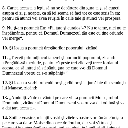
8.
Cartea aceasta a legii să nu se depărteze din gura ta şi să cugeţi
asupra ei zi şi noapte, ca să iei seama să faci tot ce este scris în ea;
pentru că atunci vei avea reuşită în căile tale şi atunci vei prospera.
9.
Nu ţi-am poruncit Eu: «Fii tare şi curajos!»? Nu te teme, nici nu te
înspăimânta, pentru că Domnul Dumnezeul tău este cu tine oriunde
vei merge“.
10.
Şi Iosua a poruncit dregătorilor poporului, zicând:
11.
„Treceţi prin mijlocul taberei şi porunciţi poporului, zicând:
«Pregătiţi-vă merinde, pentru că peste trei zile veţi trece Iordanul
acesta, ca să intraţi să stăpâniţi ţara pe care v-o dă Domnul
Dumnezeul vostru ca s-o stăpâniţi»“.
12.
Şi Iosua a vorbit rubeniţilor şi gadiţilor şi la jumătate din seminţia
lui Manase, zicând:
13.
„Amintiţi-vă de cuvântul pe care vi l-a poruncit Moise, robul
Domnului, zicând: «Domnul Dumnezeul vostru v-a dat odihnă şi v-
a dat ţara aceasta».
14.
Soţiile voastre, micuţii voştri şi vitele voastre vor rămâne în ţara
pe care v-a dat-o Moise dincoace de Iordan, dar voi să treceţi
înarmaţi înaintea fraţilor voştri, toţi cei viteji în luptă, şi să-i ajutaţi,