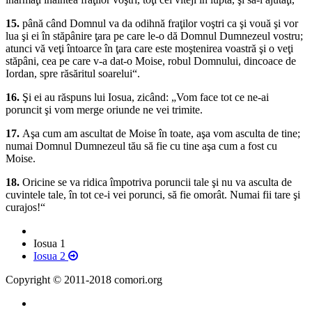
15.
până când Domnul va da odihnă fraţilor voştri ca şi vouă şi vor
lua şi ei în stăpânire ţara pe care le-o dă Domnul Dumnezeul vostru;
atunci vă veţi întoarce în ţara care este moştenirea voastră şi o veţi
stăpâni, cea pe care v-a dat-o Moise, robul Domnului, dincoace de
Iordan, spre răsăritul soarelui“.
16.
Şi ei au răspuns lui Iosua, zicând: „Vom face tot ce ne-ai
poruncit şi vom merge oriunde ne vei trimite.
17.
Aşa cum am ascultat de Moise în toate, aşa vom asculta de tine;
numai Domnul Dumnezeul tău să fie cu tine aşa cum a fost cu
Moise.
18.
Oricine se va ridica împotriva poruncii tale şi nu va asculta de
cuvintele tale, în tot ce-i vei porunci, să fie omorât. Numai fii tare şi
curajos!“
Iosua 1
Iosua 2
Copyright © 2011-2018 comori.org