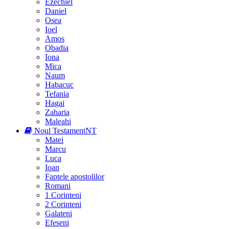
Ezechiel
Daniel
Osea
Ioel
Amos
Obadia
Iona
Mica
Naum
Habacuc
Tefania
Hagai
Zaharia
Maleahi
Noul Testament
NT
Matei
Marcu
Luca
Ioan
Faptele apostolilor
Romani
1 Corinteni
2 Corinteni
Galateni
Efeseni