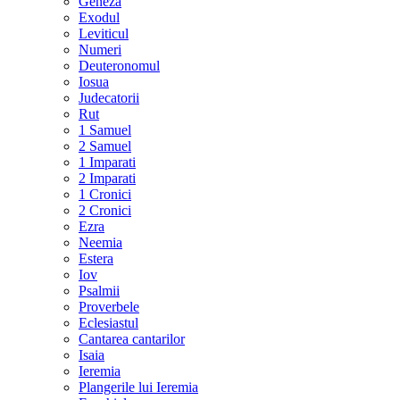
Geneza
Exodul
Leviticul
Numeri
Deuteronomul
Iosua
Judecatorii
Rut
1 Samuel
2 Samuel
1 Imparati
2 Imparati
1 Cronici
2 Cronici
Ezra
Neemia
Estera
Iov
Psalmii
Proverbele
Eclesiastul
Cantarea cantarilor
Isaia
Ieremia
Plangerile lui Ieremia