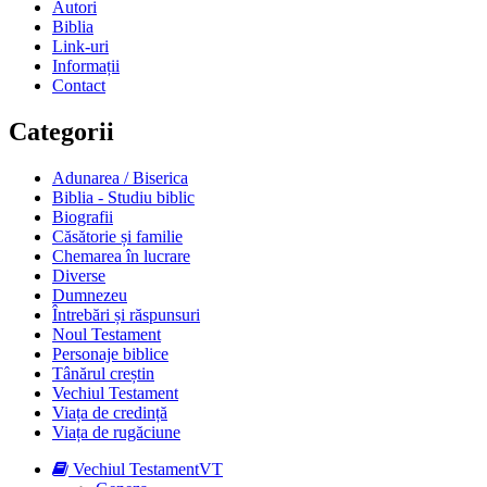
Autori
Biblia
Link-uri
Informații
Contact
Categorii
Adunarea / Biserica
Biblia - Studiu biblic
Biografii
Căsătorie și familie
Chemarea în lucrare
Diverse
Dumnezeu
Întrebări și răspunsuri
Noul Testament
Personaje biblice
Tânărul creștin
Vechiul Testament
Viața de credință
Viața de rugăciune
Vechiul Testament
VT