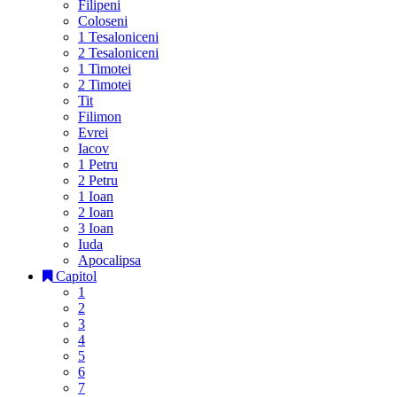
Filipeni
Coloseni
1 Tesaloniceni
2 Tesaloniceni
1 Timotei
2 Timotei
Tit
Filimon
Evrei
Iacov
1 Petru
2 Petru
1 Ioan
2 Ioan
3 Ioan
Iuda
Apocalipsa
Capitol
1
2
3
4
5
6
7