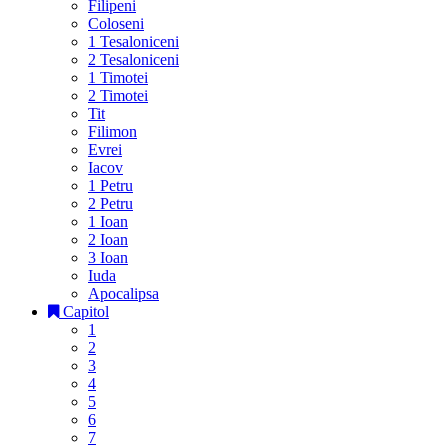
Filipeni
Coloseni
1 Tesaloniceni
2 Tesaloniceni
1 Timotei
2 Timotei
Tit
Filimon
Evrei
Iacov
1 Petru
2 Petru
1 Ioan
2 Ioan
3 Ioan
Iuda
Apocalipsa
Capitol
1
2
3
4
5
6
7