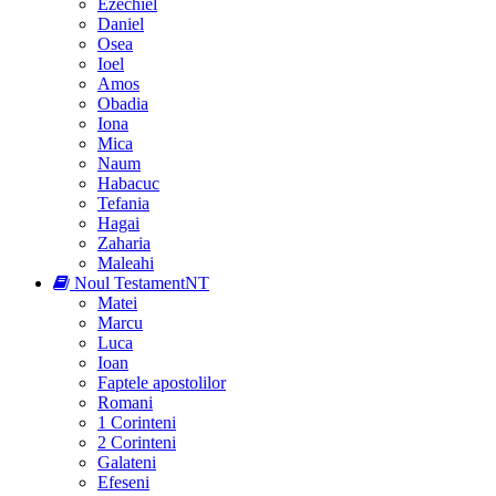
Ezechiel
Daniel
Osea
Ioel
Amos
Obadia
Iona
Mica
Naum
Habacuc
Tefania
Hagai
Zaharia
Maleahi
Noul Testament
NT
Matei
Marcu
Luca
Ioan
Faptele apostolilor
Romani
1 Corinteni
2 Corinteni
Galateni
Efeseni