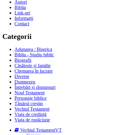
Autori
Biblia
Link-uri
Informații
Contact
Categorii
Adunarea / Biserica
Biblia - Studiu biblic
Biografii
Căsătorie și familie
Chemarea în lucrare
Diverse
Dumnezeu
Întrebări și răspunsuri
Noul Testament
Personaje biblice
Tânărul creștin
Vechiul Testament
Viața de credință
Viața de rugăciune
Vechiul Testament
VT