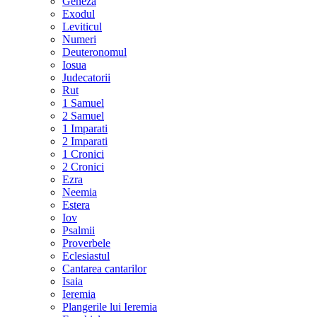
Geneza
Exodul
Leviticul
Numeri
Deuteronomul
Iosua
Judecatorii
Rut
1 Samuel
2 Samuel
1 Imparati
2 Imparati
1 Cronici
2 Cronici
Ezra
Neemia
Estera
Iov
Psalmii
Proverbele
Eclesiastul
Cantarea cantarilor
Isaia
Ieremia
Plangerile lui Ieremia