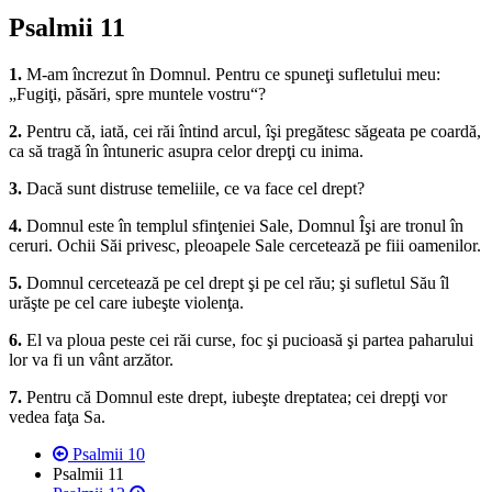
Psalmii 11
1.
M-am încrezut în Domnul. Pentru ce spuneţi sufletului meu:
„Fugiţi, păsări, spre muntele vostru“?
2.
Pentru că, iată, cei răi întind arcul, îşi pregătesc săgeata pe coardă,
ca să tragă în întuneric asupra celor drepţi cu inima.
3.
Dacă sunt distruse temeliile, ce va face cel drept?
4.
Domnul este în templul sfinţeniei Sale, Domnul Îşi are tronul în
ceruri. Ochii Săi privesc, pleoapele Sale cercetează pe fiii oamenilor.
5.
Domnul cercetează pe cel drept şi pe cel rău; şi sufletul Său îl
urăşte pe cel care iubeşte violenţa.
6.
El va ploua peste cei răi curse, foc şi pucioasă şi partea paharului
lor va fi un vânt arzător.
7.
Pentru că Domnul este drept, iubeşte dreptatea; cei drepţi vor
vedea faţa Sa.
Psalmii 10
Psalmii 11