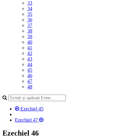
33
34
35
36
37
38
39
40
41
42
43
44
45
46
47
48
Ezechiel 45
Ezechiel 47
Ezechiel 46