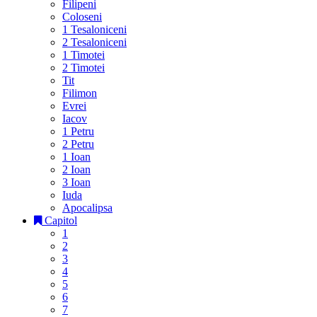
Filipeni
Coloseni
1 Tesaloniceni
2 Tesaloniceni
1 Timotei
2 Timotei
Tit
Filimon
Evrei
Iacov
1 Petru
2 Petru
1 Ioan
2 Ioan
3 Ioan
Iuda
Apocalipsa
Capitol
1
2
3
4
5
6
7