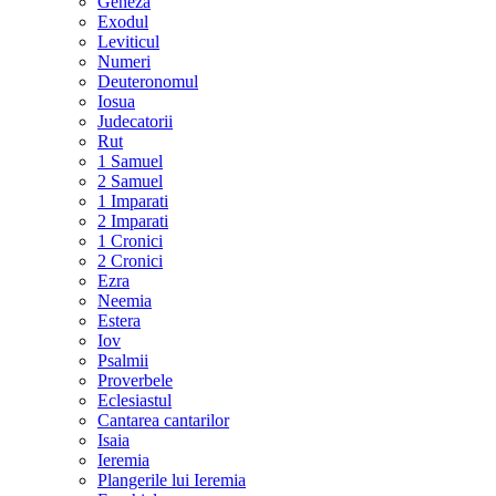
Geneza
Exodul
Leviticul
Numeri
Deuteronomul
Iosua
Judecatorii
Rut
1 Samuel
2 Samuel
1 Imparati
2 Imparati
1 Cronici
2 Cronici
Ezra
Neemia
Estera
Iov
Psalmii
Proverbele
Eclesiastul
Cantarea cantarilor
Isaia
Ieremia
Plangerile lui Ieremia