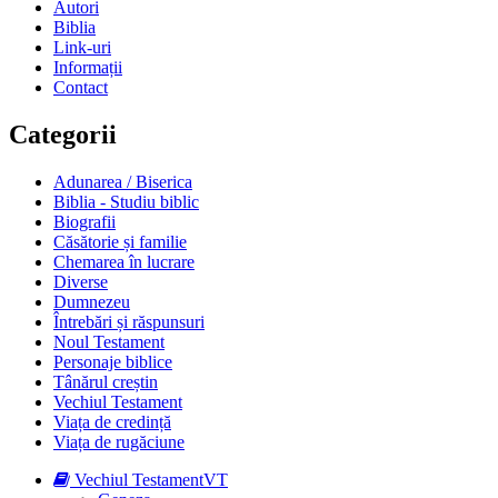
Autori
Biblia
Link-uri
Informații
Contact
Categorii
Adunarea / Biserica
Biblia - Studiu biblic
Biografii
Căsătorie și familie
Chemarea în lucrare
Diverse
Dumnezeu
Întrebări și răspunsuri
Noul Testament
Personaje biblice
Tânărul creștin
Vechiul Testament
Viața de credință
Viața de rugăciune
Vechiul Testament
VT