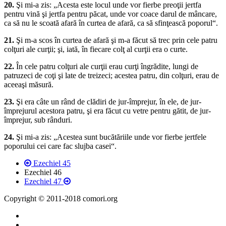
20.
Şi mi-a zis: „Acesta este locul unde vor fierbe preoţii jertfa
pentru vină şi jertfa pentru păcat, unde vor coace darul de mâncare,
ca să nu le scoată afară în curtea de afară, ca să sfinţească poporul“.
21.
Şi m-a scos în curtea de afară şi m-a făcut să trec prin cele patru
colţuri ale curţii; şi, iată, în fiecare colţ al curţii era o curte.
22.
În cele patru colţuri ale curţii erau curţi îngrădite, lungi de
patruzeci de coţi şi late de treizeci; acestea patru, din colţuri, erau de
aceeaşi măsură.
23.
Şi era câte un rând de clădiri de jur-împrejur, în ele, de jur-
împrejurul acestora patru, şi era făcut cu vetre pentru gătit, de jur-
împrejur, sub rânduri.
24.
Şi mi-a zis: „Acestea sunt bucătăriile unde vor fierbe jertfele
poporului cei care fac slujba casei“.
Ezechiel 45
Ezechiel 46
Ezechiel 47
Copyright © 2011-2018 comori.org