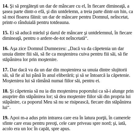
14.
Şi să pregăteşti un dar de mâncare cu el, în fiecare dimineaţă, a
şasea parte dintr-o efă, şi din untdelemn, a treia parte dintr-un hin, ca
să moi floarea făinii: un dar de mâncare pentru Domnul, neîncetat,
printr-o rânduială pentru totdeauna.
15.
Ei să aducă mielul şi darul de mâncare şi untdelemnul, în fiecare
dimineaţă, pentru o ardere-de-tot neîncetată“.
16.
Aşa zice Domnul Dumnezeu: „Dacă va da căpetenia un dar
unuia dintre fiii săi, să fie ca moştenirea cuiva pentru fiii săi, să fie
stăpânirea lor prin moştenire.
17.
Dar dacă va da un dar din moştenirea sa unuia dintre slujitorii
săi, să fie al lui până în anul eliberării; şi să se întoarcă la căpetenie.
Moştenirea lui să rămână numai fiilor săi, pentru ei.
18.
Şi căpetenia să nu ia din moştenirea poporului ca să-i alunge prin
asuprire din stăpânirea lor; să dea moştenire fiilor săi din propria lui
stăpânire, ca poporul Meu să nu se risipească, fiecare din stăpânirea
lui“.
19.
Apoi m-a adus prin intrarea care era în latura porţii, în camerele
sfinte care erau pentru preoţi, cele care priveau spre nord; şi, iată,
acolo era un loc în capăt, spre apus.