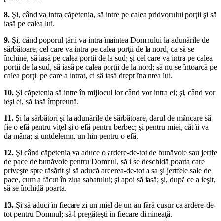
8.
Şi, când va intra căpetenia, să intre pe calea pridvorului porţii şi să
iasă pe calea lui.
9.
Şi, când poporul ţării va intra înaintea Domnului la adunările de
sărbătoare, cel care va intra pe calea porţii de la nord, ca să se
închine, să iasă pe calea porţii de la sud; şi cel care va intra pe calea
porţii de la sud, să iasă pe calea porţii de la nord; să nu se întoarcă pe
calea porţii pe care a intrat, ci să iasă drept înaintea lui.
10.
Şi căpetenia să intre în mijlocul lor când vor intra ei; şi, când vor
ieşi ei, să iasă împreună.
11.
Şi la sărbători şi la adunările de sărbătoare, darul de mâncare să
fie o efă pentru viţel şi o efă pentru berbec; şi pentru miei, cât îi va
da mâna; şi untdelemn, un hin pentru o efă.
12.
Şi când căpetenia va aduce o ardere-de-tot de bunăvoie sau jertfe
de pace de bunăvoie pentru Domnul, să i se deschidă poarta care
priveşte spre răsărit şi să aducă arderea-de-tot a sa şi jertfele sale de
pace, cum a făcut în ziua sabatului; şi apoi să iasă; şi, după ce a ieşit,
să se închidă poarta.
13.
Şi să aduci în fiecare zi un miel de un an fără cusur ca ardere-de-
tot pentru Domnul; să-l pregăteşti în fiecare dimineaţă.