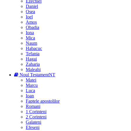
Ezechiel
Daniel
Osea
Ioel
Amos
Obadia
Iona
Mica
Naum
Habacuc
Tefania
Hagai
Zaharia
Maleahi
Noul Testament
NT
Matei
Marcu
Luca
Ioan
Faptele apostolilor
Romani
1 Corinteni
2 Corinteni
Galateni
Efeseni