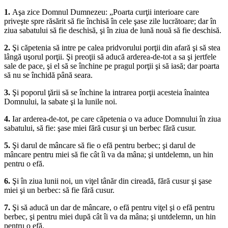
1.
Aşa zice Domnul Dumnezeu: „Poarta curţii interioare care
priveşte spre răsărit să fie închisă în cele şase zile lucrătoare; dar în
ziua sabatului să fie deschisă, şi în ziua de lună nouă să fie deschisă.
2.
Şi căpetenia să intre pe calea pridvorului porţii din afară şi să stea
lângă uşorul porţii. Şi preoţii să aducă arderea-de-tot a sa şi jertfele
sale de pace, şi el să se închine pe pragul porţii şi să iasă; dar poarta
să nu se închidă până seara.
3.
Şi poporul ţării să se închine la intrarea porţii acesteia înaintea
Domnului, la sabate şi la lunile noi.
4.
Iar arderea-de-tot, pe care căpetenia o va aduce Domnului în ziua
sabatului, să fie: şase miei fără cusur şi un berbec fără cusur.
5.
Şi darul de mâncare să fie o efă pentru berbec; şi darul de
mâncare pentru miei să fie cât îi va da mâna; şi untdelemn, un hin
pentru o efă.
6.
Şi în ziua lunii noi, un viţel tânăr din cireadă, fără cusur şi şase
miei şi un berbec: să fie fără cusur.
7.
Şi să aducă un dar de mâncare, o efă pentru viţel şi o efă pentru
berbec, şi pentru miei după cât îi va da mâna; şi untdelemn, un hin
pentru o efă.