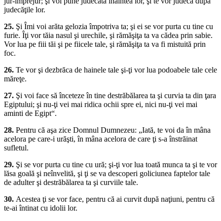
jur-împrejur; şi voi pune judecata înaintea lor, şi te vor judeca după
judecăţile lor.
25.
Şi Îmi voi arăta gelozia împotriva ta; şi ei se vor purta cu tine cu
furie. Îţi vor tăia nasul şi urechile, şi rămăşiţa ta va cădea prin sabie.
Vor lua pe fiii tăi şi pe fiicele tale, şi rămăşiţa ta va fi mistuită prin
foc.
26.
Te vor şi dezbrăca de hainele tale şi-ţi vor lua podoabele tale cele
măreţe.
27.
Şi voi face să înceteze în tine destrăbălarea ta şi curvia ta din ţara
Egiptului; şi nu-ţi vei mai ridica ochii spre ei, nici nu-ţi vei mai
aminti de Egipt“.
28.
Pentru că aşa zice Domnul Dumnezeu: „Iată, te voi da în mâna
acelora pe care-i urăşti, în mâna acelora de care ţi s-a înstrăinat
sufletul.
29.
Şi se vor purta cu tine cu ură; şi-ţi vor lua toată munca ta şi te vor
lăsa goală şi neînvelită, şi ţi se va descoperi goliciunea faptelor tale
de adulter şi destrăbălarea ta şi curviile tale.
30.
Acestea ţi se vor face, pentru că ai curvit după naţiuni, pentru că
te-ai întinat cu idolii lor.