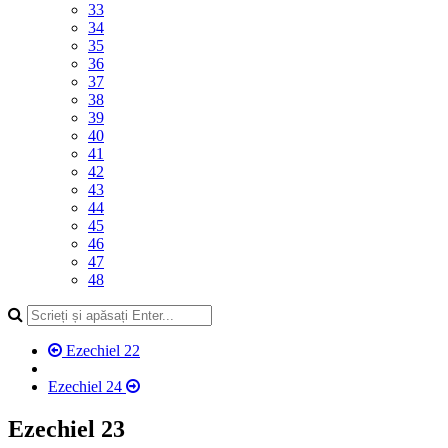
33
34
35
36
37
38
39
40
41
42
43
44
45
46
47
48
Ezechiel 22
Ezechiel 24
Ezechiel 23