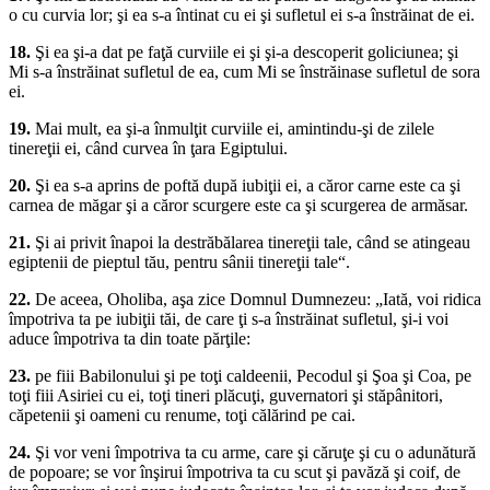
o cu curvia lor; şi ea s-a întinat cu ei şi sufletul ei s-a înstrăinat de ei.
18.
Şi ea şi-a dat pe faţă curviile ei şi şi-a descoperit goliciunea; şi
Mi s-a înstrăinat sufletul de ea, cum Mi se înstrăinase sufletul de sora
ei.
19.
Mai mult, ea şi-a înmulţit curviile ei, amintindu-şi de zilele
tinereţii ei, când curvea în ţara Egiptului.
20.
Şi ea s-a aprins de poftă după iubiţii ei, a căror carne este ca şi
carnea de măgar şi a căror scurgere este ca şi scurgerea de armăsar.
21.
Şi ai privit înapoi la destrăbălarea tinereţii tale, când se atingeau
egiptenii de pieptul tău, pentru sânii tinereţii tale“.
22.
De aceea, Oholiba, aşa zice Domnul Dumnezeu: „Iată, voi ridica
împotriva ta pe iubiţii tăi, de care ţi s-a înstrăinat sufletul, şi-i voi
aduce împotriva ta din toate părţile:
23.
pe fiii Babilonului şi pe toţi caldeenii, Pecodul şi Şoa şi Coa, pe
toţi fiii Asiriei cu ei, toţi tineri plăcuţi, guvernatori şi stăpânitori,
căpetenii şi oameni cu renume, toţi călărind pe cai.
24.
Şi vor veni împotriva ta cu arme, care şi căruţe şi cu o adunătură
de popoare; se vor înşirui împotriva ta cu scut şi pavăză şi coif, de