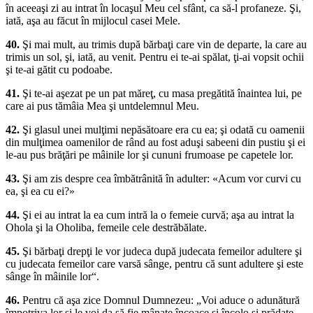
în aceeaşi zi au intrat în locaşul Meu cel sfânt, ca să-l profaneze. Şi,
iată, aşa au făcut în mijlocul casei Mele.
40.
Şi mai mult, au trimis după bărbaţi care vin de departe, la care au
trimis un sol, şi, iată, au venit. Pentru ei te-ai spălat, ţi-ai vopsit ochii
şi te-ai gătit cu podoabe.
41.
Şi te-ai aşezat pe un pat măreţ, cu masa pregătită înaintea lui, pe
care ai pus tămâia Mea şi untdelemnul Meu.
42.
Şi glasul unei mulţimi nepăsătoare era cu ea; şi odată cu oamenii
din mulţimea oamenilor de rând au fost aduşi sabeeni din pustiu şi ei
le-au pus brăţări pe mâinile lor şi cununi frumoase pe capetele lor.
43.
Şi am zis despre cea îmbătrânită în adulter: «Acum vor curvi cu
ea, şi ea cu ei?»
44.
Şi ei au intrat la ea cum intră la o femeie curvă; aşa au intrat la
Ohola şi la Oholiba, femeile cele destrăbălate.
45.
Şi bărbaţi drepţi le vor judeca după judecata femeilor adultere şi
cu judecata femeilor care varsă sânge, pentru că sunt adultere şi este
sânge în mâinile lor“.
46.
Pentru că aşa zice Domnul Dumnezeu: „Voi aduce o adunătură
împotriva lor şi le voi da să fie mânate încoace şi încolo şi prădate.