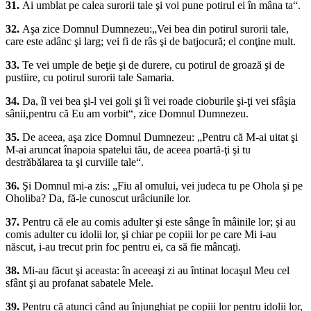
31.
Ai umblat pe calea surorii tale şi voi pune potirul ei în mâna ta“.
32.
Aşa zice Domnul Dumnezeu:„Vei bea din potirul surorii tale,
care este adânc şi larg; vei fi de râs şi de batjocură; el conţine mult.
33.
Te vei umple de beţie şi de durere, cu potirul de groază şi de
pustiire, cu potirul surorii tale Samaria.
34.
Da, îl vei bea şi-l vei goli şi îi vei roade cioburile şi-ţi vei sfâşia
sânii,pentru că Eu am vorbit“, zice Domnul Dumnezeu.
35.
De aceea, aşa zice Domnul Dumnezeu: „Pentru că M-ai uitat şi
M-ai aruncat înapoia spatelui tău, de aceea poartă-ţi şi tu
destrăbălarea ta şi curviile tale“.
36.
Şi Domnul mi-a zis: „Fiu al omului, vei judeca tu pe Ohola şi pe
Oholiba? Da, fă-le cunoscut urâciunile lor.
37.
Pentru că ele au comis adulter şi este sânge în mâinile lor; şi au
comis adulter cu idolii lor, şi chiar pe copiii lor pe care Mi i-au
născut, i-au trecut prin foc pentru ei, ca să fie mâncaţi.
38.
Mi-au făcut şi aceasta: în aceeaşi zi au întinat locaşul Meu cel
sfânt şi au profanat sabatele Mele.
39.
Pentru că atunci când au înjunghiat pe copiii lor pentru idolii lor,