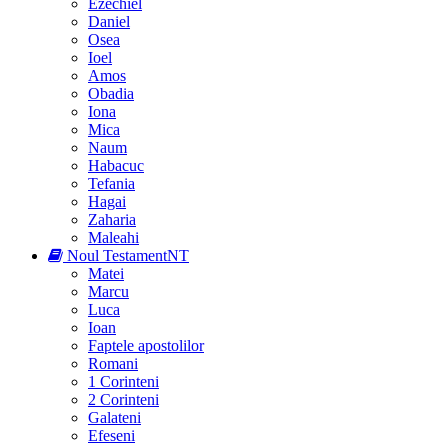
Ezechiel
Daniel
Osea
Ioel
Amos
Obadia
Iona
Mica
Naum
Habacuc
Tefania
Hagai
Zaharia
Maleahi
Noul Testament
NT
Matei
Marcu
Luca
Ioan
Faptele apostolilor
Romani
1 Corinteni
2 Corinteni
Galateni
Efeseni