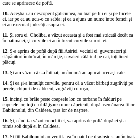
care se aprinsese de poftă.
10.
Aceştia i-au descoperit goliciunea, au luat pe fiii ei şi pe fiicele
ei, iar pe ea au ucis-o cu sabia; şi ea a ajuns un nume între femei; şi
ei au executat judecăţi asupra ei.
11.
Şi sora ei, Oholiba, a văzut aceasta şi a fost mai stricată decât ea
în patima ei; şi curviile ei au întrecut curviile surorii ei.
12.
S-a aprins de poftă după fiii Asiriei, vecinii ei, guvernatori şi
stăpânitori îmbrăcaţi în măreţie, cavaleri călărind pe cai, toţi tineri
plăcuţi.
13.
Şi am văzut că s-a întinat; amândouă au apucat aceeaşi cale.
14.
Şi ea şi-a înmulţit curviile, pentru că a văzut bărbaţi zugrăviţi pe
perete, chipuri de caldeeni, zugrăviţi cu roşu,
15.
încinşi cu brâie peste coapsele lor, cu turbane în falduri pe
capetele lor, toţi cu înfăţişarea unor căpetenii, după asemănarea fiilor
Babilonului, din Caldeea, ţara lor de naştere.
16.
Şi, când i-a văzut cu ochii ei, s-a aprins de poftă după ei şi a
trimis soli după ei în Caldeea.
17.
Şi fiii Babilonului au venit la ea în patul de dragoste şi au întinat-