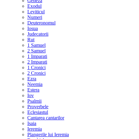
Geneza
Exodul
Leviticul
Numeri
Deuteronomul
Iosua
Judecatorii
Rut
1 Samuel
2 Samuel
1 Imparati
2 Imparati
1 Cronici
2 Cronici
Ezra
Neemia
Estera
Iov
Psalmii
Proverbele
Eclesiastul
Cantarea cantarilor
Isaia
Ieremia
Plangerile lui Ieremia