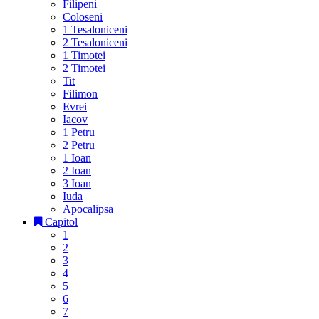
Filipeni
Coloseni
1 Tesaloniceni
2 Tesaloniceni
1 Timotei
2 Timotei
Tit
Filimon
Evrei
Iacov
1 Petru
2 Petru
1 Ioan
2 Ioan
3 Ioan
Iuda
Apocalipsa
Capitol
1
2
3
4
5
6
7