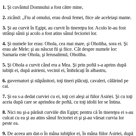
1.
Şi cuvântul Domnului a fost către mine,
2.
zicând: „Fiu al omului, erau două femei, fiice ale aceleiaşi mame.
3.
Şi au curvit în Egipt, au curvit în tinereţea lor. Acolo le-au fost
strânşi sânii şi acolo a fost atins sânul fecioriei lor.
4.
Şi numele lor erau: Ohola, cea mai mare, şi Oholiba, sora ei. Şi
erau ale Mele; şi au născut fii şi fiice. Cât despre numele lor:
Samaria este Ohola, şi Ierusalimul, Oholiba.
5.
Şi Ohola a curvit când era a Mea. Şi prin poftă s-a aprins după
iubiţii ei, după asirieni, vecinii ei, îmbrăcaţi în albastru,
6.
guvernatori şi stăpânitori, toţi tineri plăcuţi, cavaleri, călărind pe
cai.
7.
Şi ea s-a dedat curviei cu ei, toţi cei aleşi ai fiilor Asiriei. Şi cu toţi
aceia după care se aprindea de poftă, cu toţi idolii lor se întina.
8.
Nici nu şi-a părăsit curviile din Egipt; pentru că în tinereţea ei s-au
culcat cu ea şi au atins sânul fecioriei ei şi şi-au vărsat curvia lor
peste ea.
9.
De aceea am dat-o în mâna iubiţilor ei, în mâna fiilor Asiriei, după