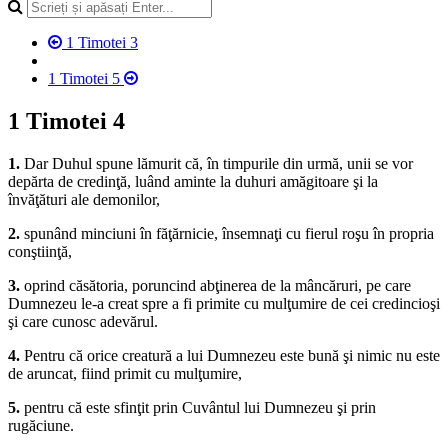
1 Timotei 3
1 Timotei 5
1 Timotei 4
1.
Dar Duhul spune lămurit că, în timpurile din urmă, unii se vor
depărta de credinţă, luând aminte la duhuri amăgitoare şi la
învăţături ale demonilor,
2.
spunând minciuni în făţărnicie, însemnaţi cu fierul roşu în propria
conştiinţă,
3.
oprind căsătoria, poruncind abţinerea de la mâncăruri, pe care
Dumnezeu le-a creat spre a fi primite cu mulţumire de cei credincioşi
şi care cunosc adevărul.
4.
Pentru că orice creatură a lui Dumnezeu este bună şi nimic nu este
de aruncat, fiind primit cu mulţumire,
5.
pentru că este sfinţit prin Cuvântul lui Dumnezeu şi prin
rugăciune.