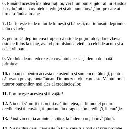
6.
Punând acestea înaintea fraţilor, vei fi un bun slujitor al lui Hristos
Isus, hrănit cu cuvintele credinţei şi ale bunei învăţături pe care ai
urmat-o îndeaproape.
7.
Dar fereşte-te de miturile lumeşti şi băbeşti; dar tu însuţi deprinde-
te în evlavie;
8.
pentru că deprinderea trupească este de puţin folos, dar evlavia
este de folos la toate, având promisiunea vieţii, a celei de acum şi a
celei viitoare.
9.
Vrednic de încredere este cuvântul acesta şi demn de toată
primirea;
10.
deoarece pentru aceasta ne ostenim şi suntem defăimaţi, pentru
că ne-am pus speranţa într-un Dumnezeu viu, care este Mântuitor al
tuturor oamenilor, mai ales al credincioşilor.
11.
Porunceşte acestea şi învaţă-i!
12.
Nimeni să nu-ţi dispreţuiască tinereţea, ci fii model pentru
credincioşi în cuvânt, în purtare, în dragoste, în credinţă, în curăţie.
13.
Până vin eu, ia aminte la citire, la îndemnare, la învăţătură.
14.
Nu neglija darul care este în tine, care ţi-a fost dat prin profeţie,