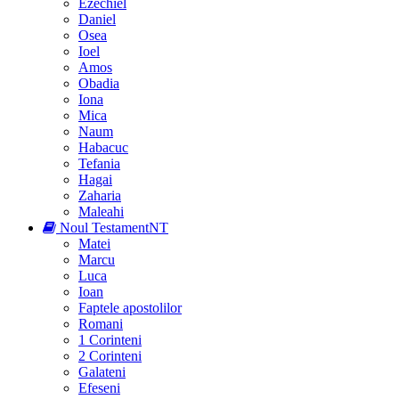
Ezechiel
Daniel
Osea
Ioel
Amos
Obadia
Iona
Mica
Naum
Habacuc
Tefania
Hagai
Zaharia
Maleahi
Noul Testament
NT
Matei
Marcu
Luca
Ioan
Faptele apostolilor
Romani
1 Corinteni
2 Corinteni
Galateni
Efeseni