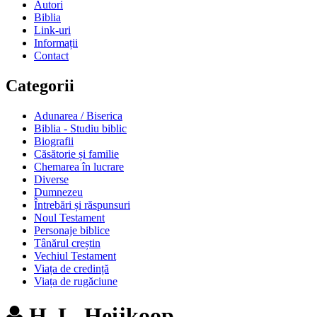
Autori
Biblia
Link-uri
Informații
Contact
Categorii
Adunarea / Biserica
Biblia - Studiu biblic
Biografii
Căsătorie și familie
Chemarea în lucrare
Diverse
Dumnezeu
Întrebări și răspunsuri
Noul Testament
Personaje biblice
Tânărul creștin
Vechiul Testament
Viața de credință
Viața de rugăciune
H. L. Heijkoop