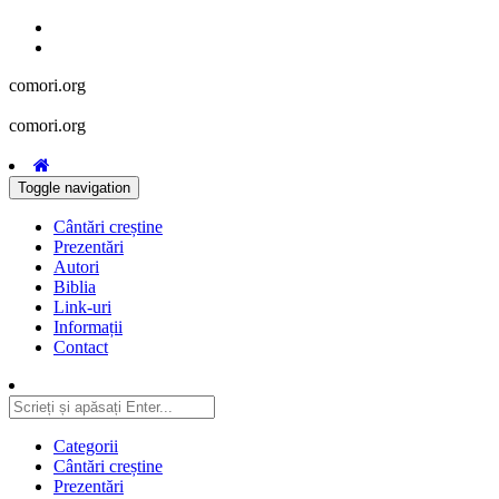
comori.org
comori.org
Toggle navigation
Cântări creștine
Prezentări
Autori
Biblia
Link-uri
Informații
Contact
Categorii
Cântări creștine
Prezentări