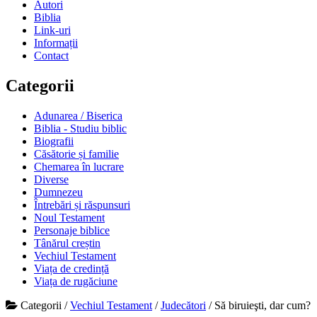
Autori
Biblia
Link-uri
Informații
Contact
Categorii
Adunarea / Biserica
Biblia - Studiu biblic
Biografii
Căsătorie și familie
Chemarea în lucrare
Diverse
Dumnezeu
Întrebări și răspunsuri
Noul Testament
Personaje biblice
Tânărul creștin
Vechiul Testament
Viața de credință
Viața de rugăciune
Categorii
/
Vechiul Testament
/
Judecători
/
Să biruieşti, dar cum?