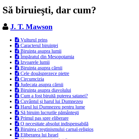
Să biruieşti, dar cum?
J. T. Mawson
Vulturul prins
Caracterul biruinţei
Biruinţa asupra lumii
Împăratul din Mesopotamia
Izvoarele lumii
Biruinţa asupra cărnii
Cele douăsprezece pietre
Circumcizia
Judecata asupra cărnii
Biruinţa asupra diavolului
Cum a fost biruită puterea satanei?
Cuvântul şi harul lui Dumnezeu
Harul lui Dumnezeu pentru lume
Să biruim lucrurile pământeşti
Primul pas spre eliberare
O necesitate absolut indispensabilă
Biruirea creştinismului carnal-religios
Eliberarea lui Israel