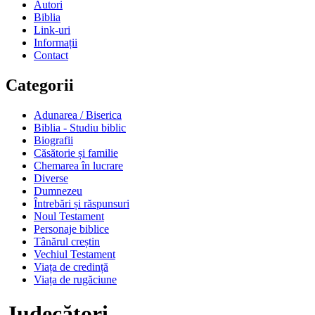
Autori
Biblia
Link-uri
Informații
Contact
Categorii
Adunarea / Biserica
Biblia - Studiu biblic
Biografii
Căsătorie și familie
Chemarea în lucrare
Diverse
Dumnezeu
Întrebări și răspunsuri
Noul Testament
Personaje biblice
Tânărul creștin
Vechiul Testament
Viața de credință
Viața de rugăciune
Judecători