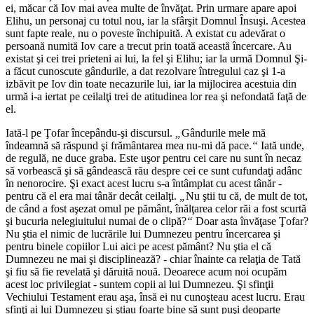
ei, măcar că Iov mai avea multe de învăţat. Prin urmare apare apoi
Elihu, un personaj cu totul nou, iar la sfârşit Domnul Însuşi. Acestea
sunt fapte reale, nu o poveste închipuită. A existat cu adevărat o
persoană numită Iov care a trecut prin toată această încercare. Au
existat şi cei trei prieteni ai lui, la fel şi Elihu; iar la urmă Domnul Şi-
a făcut cunoscute gândurile, a dat rezolvare întregului caz şi 1-a
izbăvit pe Iov din toate necazurile lui, iar la mijlocirea acestuia din
urmă i-a iertat pe ceilalţi trei de atitudinea lor rea şi nefondată faţă de
el.
Iată-l pe Ţofar începându-şi discursul.
„
Gândurile mele mă
îndeamnă să răspund şi frământarea mea nu-mi dă pace.
“
Iată unde,
de regulă, ne duce graba. Este uşor pentru cei care nu sunt în necaz
să vorbească şi să gândească rău despre cei ce sunt cufundaţi adânc
în nenorocire. Şi exact acest lucru s-a întâmplat cu acest tânăr -
pentru că el era mai tânăr decât ceilalţi.
„
Nu ştii tu că, de mult de tot,
de când a fost aşezat omul pe pământ, înălţarea celor răi a fost scurtă
şi bucuria nelegiuitului numai de o clipă?
“
Doar asta învăţase Ţofar?
Nu ştia el nimic de lucrările lui Dumnezeu pentru încercarea şi
pentru binele copiilor Lui aici pe acest pământ? Nu ştia el că
Dumnezeu ne mai şi disciplinează? - chiar înainte ca relaţia de Tată
şi fiu să fie revelată şi dăruită nouă. Deoarece acum noi ocupăm
acest loc privilegiat - suntem copii ai lui Dumnezeu. Şi sfinţii
Vechiului Testament erau aşa, însă ei nu cunoşteau acest lucru. Erau
sfinţi ai lui Dumnezeu şi ştiau foarte bine să sunt puşi deoparte