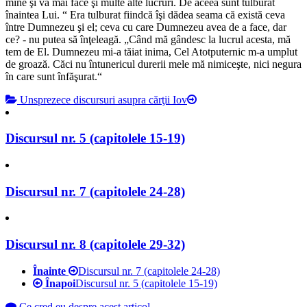
mine şi va mai face şi multe alte lucruri. De aceea sunt tulburat
înaintea Lui.
“ Era tulburat fiindcă îşi dădea seama că există ceva
între Dumnezeu şi el; ceva cu care Dumnezeu avea de a face, dar
ce? - nu putea să înţeleagă. „
Când mă gândesc la lucrul acesta, mă
tem de El. Dumnezeu mi-a tăiat inima, Cel Atotputernic m-a umplut
de groază. Căci nu întunericul durerii mele mă nimiceşte, nici negura
în care sunt înfăşurat.
“
Unsprezece discursuri asupra cărţii Iov
Discursul nr. 5 (capitolele 15-19)
Discursul nr. 7 (capitolele 24-28)
Discursul nr. 8 (capitolele 29-32)
Înainte
Discursul nr. 7 (capitolele 24-28)
Înapoi
Discursul nr. 5 (capitolele 15-19)
Ce cred eu despre acest articol