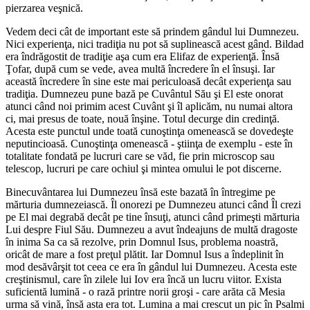
pierzarea veşnică.
Vedem deci cât de important este să prindem gândul lui Dumnezeu.
Nici experienţa, nici tradiţia nu pot să suplinească acest gând. Bildad
era îndrăgostit de tradiţie aşa cum era Elifaz de experienţă. Însă
Ţofar, după cum se vede, avea multă încredere în el însuşi. Iar
această încredere în sine este mai periculoasă decât experienţa sau
tradiţia. Dumnezeu pune bază pe Cuvântul Său şi El este onorat
atunci când noi primim acest Cuvânt şi îl aplicăm, nu numai altora
ci, mai presus de toate, nouă înşine. Totul decurge din credinţă.
Acesta este punctul unde toată cunoştinţa omenească se dovedeşte
neputincioasă. Cunoştinţa omenească - ştiinţa de exemplu - este în
totalitate fondată pe lucruri care se văd, fie prin microscop sau
telescop, lucruri pe care ochiul şi mintea omului le pot discerne.
Binecuvântarea lui Dumnezeu însă este bazată în întregime pe
mărturia dumnezeiască. Îl onorezi pe Dumnezeu atunci când Îl crezi
pe El mai degrabă decât pe tine însuţi, atunci când primeşti mărturia
Lui despre Fiul Său. Dumnezeu a avut îndeajuns de multă dragoste
în inima Sa ca să rezolve, prin Domnul Isus, problema noastră,
oricât de mare a fost preţul plătit. Iar Domnul Isus a îndeplinit în
mod desăvârşit tot ceea ce era în gândul lui Dumnezeu. Acesta este
creştinismul, care în zilele lui Iov era încă un lucru viitor. Exista
suficientă lumină - o rază printre norii groşi - care arăta că Mesia
urma să vină, însă asta era tot. Lumina a mai crescut un pic în Psalmi