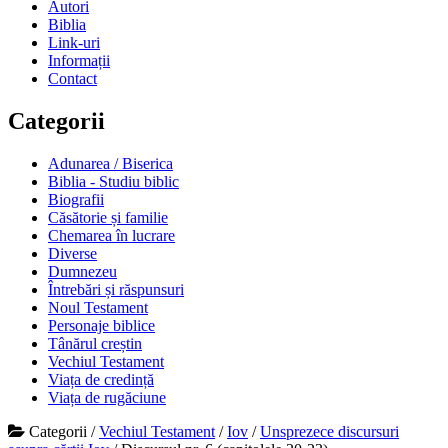
Autori
Biblia
Link-uri
Informații
Contact
Categorii
Adunarea / Biserica
Biblia - Studiu biblic
Biografii
Căsătorie și familie
Chemarea în lucrare
Diverse
Dumnezeu
Întrebări și răspunsuri
Noul Testament
Personaje biblice
Tânărul creștin
Vechiul Testament
Viața de credință
Viața de rugăciune
Categorii
/
Vechiul Testament
/
Iov
/
Unsprezece discursuri