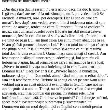
totdeauna de Judecătorul meu.
“
„
Dar dacă mă duc la răsărit, nu este acolo; dacă mă duc la apus, nu-
L găsesc; dacă are treabă la miazănoapte, nu-L pot vedea; dacă Se
ascunde la miazăzi, nu-L pot descoperi. Dar El ştie ce cale am
urmat
“.
Iov, după cum vedeţi, avea o inimă totdeauna întoarsă spre
centrul de atracţie, totdeauna către Dumnezeu. Putea să oscileze în
necaz, aşa cum acul busolei poate fi foarte instabil pentru câteva
momente, însă în cele din urmă se fixează către nord. „
Piciorul meu
s-a ţinut de paşii Lui; am ţinut calea Lui şi nu m-am abătut de la ea.
N-am părăsit poruncile buzelor Lui.
“ Era cu totul încredinţat că are o
conştiinţă bună. Însă Dumnezeu vroia să-i arate că nu se rezumă
totul doar la vina exterioară. Oamenii aşa sunt tentaţi să creadă. Am
fost martor la sfârşitul unor creştini adevăraţi şi, îmi pare rău că
trebuie să o spun, lucrul principal pe care l-am auzit de la ei a fost:
„Privesc în urmă la viaţa mea îndelungată în care L-am urmat pe
Domnul Isus.“ Dacă Iov ar fi zis: „Privesc înapoi la bunătatea,
îndurarea şi sprijinul Domnului, atunci când nu le-am meritat deloc“,
asta ar fi fost foarte bine. Trebuie să adaug că cei pe care i-am auzit
vorbind aşa n-au auzit niciodată evanghelia în felul în care noi ne-
am obişnuit să o auzim. Totuşi, nu mă îndoiesc că au fost creştini
adevăraţi, erau însă confuzi din pricina învăţăturii rele. „
Dar
hotărârea Lui este luată. Cine I se va împotrivi? Ce-I doreşte sufletul,
aceea face.
“ Iov recunoaşte supremaţia şi suveranitatea lui
Dumnezeu într-un mod deplin. „
El va împlini ce a rânduit pentru