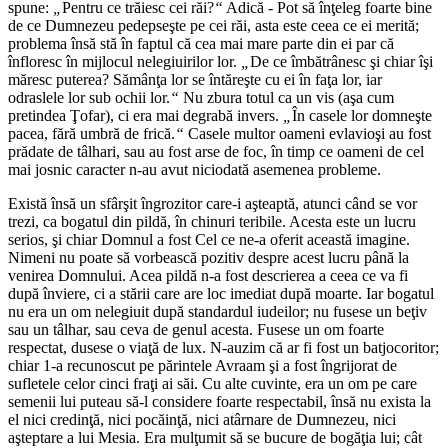
spune:
„
Pentru ce trăiesc cei răi?
“
Adică - Pot să înţeleg foarte bine
de ce Dumnezeu pedepseşte pe cei răi, asta este ceea ce ei merită;
problema însă stă în faptul că cea mai mare parte din ei par că
înfloresc în mijlocul nelegiuirilor lor.
„
De ce îmbătrânesc şi chiar îşi
măresc puterea? Sămânţa lor se întăreşte cu ei în faţa lor, iar
odraslele lor sub ochii lor.
“
Nu zbura totul ca un vis (aşa cum
pretindea Ţofar), ci era mai degrabă invers.
„
În casele lor domneşte
pacea, fără umbră de frică.
“
Casele multor oameni evlavioşi au fost
prădate de tâlhari, sau au fost arse de foc, în timp ce oameni de cel
mai josnic caracter n-au avut niciodată asemenea probleme.
Există însă un sfârşit îngrozitor care-i aşteaptă, atunci când se vor
trezi, ca bogatul din pildă, în chinuri teribile. Acesta este un lucru
serios, şi chiar Domnul a fost Cel ce ne-a oferit această imagine.
Nimeni nu poate să vorbească pozitiv despre acest lucru până la
venirea Domnului. Acea pildă n-a fost descrierea a ceea ce va fi
după înviere, ci a stării care are loc imediat după moarte. Iar bogatul
nu era un om nelegiuit după standardul iudeilor; nu fusese un beţiv
sau un tâlhar, sau ceva de genul acesta. Fusese un om foarte
respectat, dusese o viaţă de lux. N-auzim că ar fi fost un batjocoritor;
chiar 1-a recunoscut pe părintele Avraam şi a fost îngrijorat de
sufletele celor cinci fraţi ai săi. Cu alte cuvinte, era un om pe care
semenii lui puteau să-l considere foarte respectabil, însă nu exista la
el nici credinţă, nici pocăinţă, nici atârnare de Dumnezeu, nici
aşteptare a lui Mesia. Era mulţumit să se bucure de bogăţia lui; cât