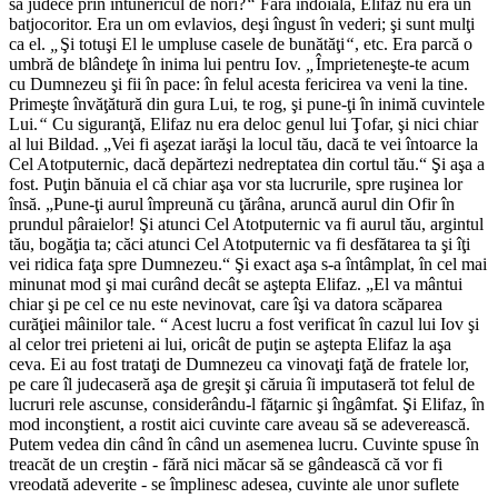
să judece prin întunericul de nori?
“
Fără îndoială, Elifaz nu era un
batjocoritor. Era un om evlavios, deşi îngust în vederi; şi sunt mulţi
ca el.
„
Şi totuşi El le umpluse casele de bunătăţi
“
, etc. Era parcă o
umbră de blândeţe în inima lui pentru Iov.
„
Împrieteneşte-te acum
cu Dumnezeu şi fii în pace: în felul acesta fericirea va veni la tine.
Primeşte învăţătură din gura Lui, te rog, şi pune-ţi în inimă cuvintele
Lui.
“
Cu siguranţă, Elifaz nu era deloc genul lui Ţofar, şi nici chiar
al lui Bildad. „
Vei fi aşezat iarăşi la locul tău, dacă te vei întoarce la
Cel Atotputernic, dacă depărtezi nedreptatea din cortul tău.
“ Şi aşa a
fost. Puţin bănuia el că chiar aşa vor sta lucrurile, spre ruşinea lor
însă. „
Pune-ţi aurul împreună cu ţărâna, aruncă aurul din Ofir în
prundul pâraielor! Şi atunci Cel Atotputernic va fi aurul tău, argintul
tău, bogăţia ta; căci atunci Cel Atotputernic va fi desfătarea ta şi îţi
vei ridica faţa spre Dumnezeu.
“ Şi exact aşa s-a întâmplat, în cel mai
minunat mod şi mai curând decât se aştepta Elifaz. „
El va mântui
chiar şi pe cel ce nu este nevinovat, care îşi va datora scăparea
curăţiei mâinilor tale.
“ Acest lucru a fost verificat în cazul lui Iov şi
al celor trei prieteni ai lui, oricât de puţin se aştepta Elifaz la aşa
ceva. Ei au fost trataţi de Dumnezeu ca vinovaţi faţă de fratele lor,
pe care îl judecaseră aşa de greşit şi căruia îi imputaseră tot felul de
lucruri rele ascunse, considerându-l făţarnic şi îngâmfat. Şi Elifaz, în
mod inconştient, a rostit aici cuvinte care aveau să se adeverească.
Putem vedea din când în când un asemenea lucru. Cuvinte spuse în
treacăt de un creştin - fără nici măcar să se gândească că vor fi
vreodată adeverite - se împlinesc adesea, cuvinte ale unor suflete