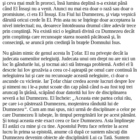
şi ceva mai mult în proroci, însă lumina deplină n-a existat până
când El Însuşi nu a venit. Atunci nu mai era doar o rază sau doar o
promisiune, ci era El Însuşi. Era Fiul lui Dumnezeu, şi viaţa veşnică
dăruită oricui crede în El. Prin asta nu se înţelege doar acceptarea la
nivel intelectual; nu, deoarece întotdeauna drumul către adevăr trece
prin conştiinţă. Nu există nici o legătură divină cu Dumnezeu decât
prin conştiinţa care recunoaşte starea noastră păcătoasă şi, în
consecinţă, se aruncă prin credinţă în braţele Domnului Isus.
Nu găsim nimic de genul acesta în Ţofar. El nu priveşte decât la
judecata oamenilor nelegiuiţi. Judecata unui om drept nu are nici un
loc în gândurile lui, şi tocmai aici stă întreaga problemă. Astfel el îi
descrie lui Iov grozăvia a ceea ce-l aşteaptă pe omul care continuă în
nelegiuirea lui şi care nu recunoaşte această nelegiuire, ci doar o
ascunde cu viclenie. Iar Ţofar chiar credea aceste lucruri despre Iov
şi nimeni nu i le-a putut scoate din cap până când n-au fost toţi trei
aruncaţi în ţărână, scăpând doar datorită lui Iov de disciplinarea
severă a lui Dumnezeu. El încheie:
„
Aceasta este partea celui rău,
pe care i-o păstrează Dumnezeu, moştenirea rânduită lui de
Dumnezeu
“.
Cum am mai spus, nici urmă de disciplinare a celor pe
care Dumnezeu îi iubeşte, în timpul peregrinării lor pe acest pământ.
Şi totuşi aceasta este exact ceea ce face Dumnezeu. Asta împlineşte
El astăzi cu mine şi cu tine. Apostolul Petru face referire la acest
lucru în prima sa epistolă, anume că după ce suntem născuţi din
Dumnezeu devenim obiecte ale disciplinării Lui ca Tată. Suntem