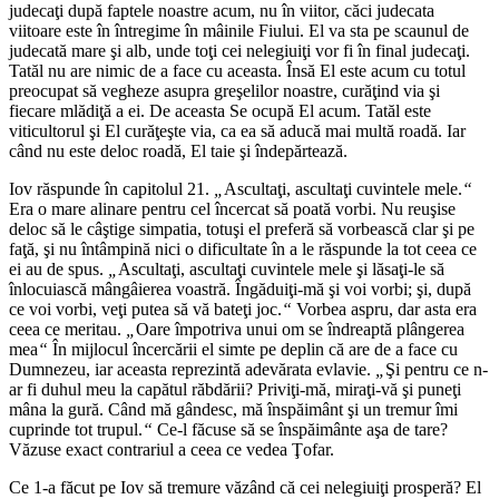
judecaţi după faptele noastre acum, nu în viitor, căci judecata
viitoare este în întregime în mâinile Fiului. El va sta pe scaunul de
judecată mare şi alb, unde toţi cei nelegiuiţi vor fi în final judecaţi.
Tatăl nu are nimic de a face cu aceasta. Însă El este acum cu totul
preocupat să vegheze asupra greşelilor noastre, curăţind via şi
fiecare mlădiţă a ei. De aceasta Se ocupă El acum. Tatăl este
viticultorul şi El curăţeşte via, ca ea să aducă mai multă roadă. Iar
când nu este deloc roadă, El taie şi îndepărtează.
Iov răspunde în capitolul 21.
„
Ascultaţi, ascultaţi cuvintele mele.
“
Era o mare alinare pentru cel încercat să poată vorbi. Nu reuşise
deloc să le câştige simpatia, totuşi el preferă să vorbească clar şi pe
faţă, şi nu întâmpină nici o dificultate în a le răspunde la tot ceea ce
ei au de spus.
„
Ascultaţi, ascultaţi cuvintele mele şi lăsaţi-le să
înlocuiască mângâierea voastră. Îngăduiţi-mă şi voi vorbi; şi, după
ce voi vorbi, veţi putea să vă bateţi joc.
“
Vorbea aspru, dar asta era
ceea ce meritau.
„
Oare împotriva unui om se îndreaptă plângerea
mea
“
În mijlocul încercării el simte pe deplin că are de a face cu
Dumnezeu, iar aceasta reprezintă adevărata evlavie.
„
Şi pentru ce n-
ar fi duhul meu la capătul răbdării? Priviţi-mă, miraţi-vă şi puneţi
mâna la gură. Când mă gândesc, mă înspăimânt şi un tremur îmi
cuprinde tot trupul.
“
Ce-l făcuse să se înspăimânte aşa de tare?
Văzuse exact contrariul a ceea ce vedea Ţofar.
Ce 1-a făcut pe Iov să tremure văzând că cei nelegiuiţi prosperă? El