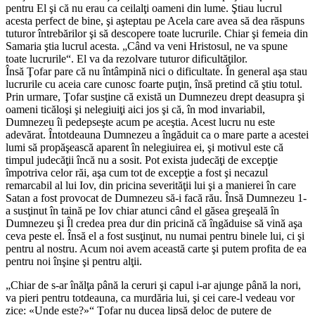
pentru El şi că nu erau ca ceilalţi oameni din lume. Ştiau lucrul
acesta perfect de bine, şi aşteptau pe Acela care avea să dea răspuns
tuturor întrebărilor şi să descopere toate lucrurile. Chiar şi femeia din
Samaria ştia lucrul acesta. „
Când va veni Hristosul, ne va spune
toate lucrurile
“. El va da rezolvare tuturor dificultăţilor.
Însă Ţofar pare că nu întâmpină nici o dificultate. În general aşa stau
lucrurile cu aceia care cunosc foarte puţin, însă pretind că ştiu totul.
Prin urmare, Ţofar susţine că există un Dumnezeu drept deasupra şi
oameni ticăloşi şi nelegiuiţi aici jos şi că, în mod invariabil,
Dumnezeu îi pedepseşte acum pe aceştia. Acest lucru nu este
adevărat. Întotdeauna Dumnezeu a îngăduit ca o mare parte a acestei
lumi să propăşească aparent în nelegiuirea ei, şi motivul este că
timpul judecăţii încă nu a sosit. Pot exista judecăţi de excepţie
împotriva celor răi, aşa cum tot de excepţie a fost şi necazul
remarcabil al lui Iov, din pricina severităţii lui şi a manierei în care
Satan a fost provocat de Dumnezeu să-i facă rău. Însă Dumnezeu 1-
a susţinut în taină pe Iov chiar atunci când el găsea greşeală în
Dumnezeu şi Îl credea prea dur din pricină că îngăduise să vină aşa
ceva peste el. Însă el a fost susţinut, nu numai pentru binele lui, ci şi
pentru al nostru. Acum noi avem această carte şi putem profita de ea
pentru noi înşine şi pentru alţii.
„
Chiar de s-ar înălţa până la ceruri şi capul i-ar ajunge până la nori,
va pieri pentru totdeauna, ca murdăria lui, şi cei care-l vedeau vor
zice: «Unde este?»
“ Ţofar nu ducea lipsă deloc de putere de