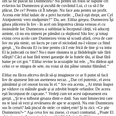
om să fie plăcut lui Dumnezeu? Nu pentru un folos se supune cel
evlavios lui Dumnezeu şi ascultă de cuvântul Lui, ci ca să-I fie
plăcut. De ce? Pentru că Îl iubeşte. Nu face asta pentru un profit.
Acesta este felul iudaic de a privi lucrurile.
„
Dacă eşti drept, are Cel
Atotputernic vreo mulţumire?
“
Da, are. Elifaz greşea. Dumnezeu Îşi
găsea plăcerea în Iov - în acel om împotriva căruia veneau ei cu
insinuările lor. Dumnezeu a subliniat la începutul cărţii, vă aduceţi
aminte, că nu era nimeni pe pământ ca slujitorul Său Iov; şi totuşi
exista ceva acolo care Dumnezeu vroia să scoată afară, ceva de care
Iov nu ştia nimic, un lucru pe care el niciodată nu-l văzuse ca fiind
greşit.
„
Va discuta El cu tine pentru că-I este frică de tine şi va intra
El la judecată cu tine? Nu-i mare răutatea ta şi fărădelegile tale fără
sfârşit? Căci ai luat fără temei garanţie de la fratele tău, ai lăsat fără
haine pe cei goi.
“
Elifaz revine la acuzaţiile lui rele.
„
Nu dădeai apă
celui ce se stingea de sete, nu voiai să dai pâine omului flămând.
“
Elifaz nu făcea altceva decât să-şi imagineze ce ar fi putut să facă
Iov de ajunsese într-un asemenea necaz.
„
Dar cel puternic, el avea
pământul şi cel onorat locuia în el.
“
Iov era acesta.
„
Ai trimis înapoi
pe văduve cu mâinile goale şi ai zdrobit braţele orfanilor. De aceea
eşti înconjurat de capcane.
“
Vedeţi cum tot acest raţionament era
greşit.
„
Şi te-a tulburat groaza dintr-o dată. Sau sunt întunecimi care
nu te lasă să vezi şi revărsarea de ape te acoperă. Nu este Dumnezeu
sus în ceruri? Iată piscul de stele: ce măreţ este! Şi tu zici: «Ce ştie
Dumnezeu?»
“
Aşa ceva Iov nu zisese, ci exact contrariul.
„
Poate El