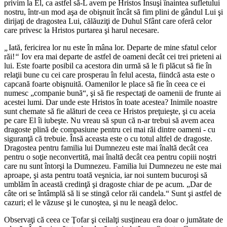
privim la El, ca astfel să-L avem pe Hristos Însuşi înaintea sufletului
nostru, într-un mod aşa de obişnuit încât să fim plini de gândul Lui şi
dirijaţi de dragostea Lui, călăuziţi de Duhul Sfânt care oferă celor
care privesc la Hristos purtarea şi harul necesare.
„
Iată, fericirea lor nu este în mâna lor. Departe de mine sfatul celor
răi!
“
Iov era mai departe de astfel de oameni decât cei trei prieteni ai
lui. Este foarte posibil ca acestora din urmă să le fi plăcut să fie în
relaţii bune cu cei care prosperau în felul acesta, fiindcă asta este o
capcană foarte obişnuită. Oamenilor le place să fie în ceea ce ei
numesc „companie bună“, şi să fie respectaţi de oamenii de frunte ai
acestei lumi. Dar unde este Hristos în toate acestea? Inimile noastre
sunt chemate să fie alături de ceea ce Hristos preţuieşte, şi cu aceia
pe care El îi iubeşte. Nu vreau să spun că n-ar trebui să avem acea
dragoste plină de compasiune pentru cei mai răi dintre oameni - cu
siguranţă că trebuie. Însă aceasta este o cu totul altfel de dragoste.
Dragostea pentru familia lui Dumnezeu este mai înaltă decât cea
pentru o soţie neconvertită, mai înaltă decât cea pentru copiii noştri
care nu sunt întorşi la Dumnezeu. Familia lui Dumnezeu ne este mai
aproape, şi asta pentru toată veşnicia, iar noi suntem bucuroşi să
umblăm în această credinţă şi dragoste chiar de pe acum. „
Dar de
câte ori se întâmplă să li se stingă celor răi candela.
“ Sunt şi astfel de
cazuri; el le văzuse şi le cunoştea, şi nu le neagă deloc.
Observaţi că ceea ce Ţofar şi ceilalţi susţineau era doar o jumătate de