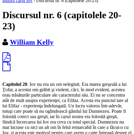
asupra cărţii Iov
/
Discursul nr. 6 (capitolele 20-23)
Discursul nr. 6 (capitolele 20-
23)
William Kelly
Capitolul 20
. Iov nu era un om nelegiuit. Era marea greşeală a lui
Ţofar, a acestui om grăbit şi violent, căci, în mod evident, acestea
erau trăsăturile particulare ale caracterului său. El nu se concentra
atât de mult asupra experienţei, ca Elifaz. Acesta era punctul tare al
lui Elifaz - experienţa îndelungată. Un lucru valoros într-adevăr,
totuşi care poate să nu oglindească gândul lui Dumnezeu. Poate fi
folosită corect sau greşit, iar în cazul nostru era folosită greşit,
fiindcă încercarea lui Iov era ceva cu totul special. Dumnezeu nu
mai lucrase cu nici un alt om în felul remarcabil în care a făcut-o cu
Iov, şi acesta este motivul pentru care avem o carte întreagă despre el