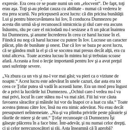
expresie. Era ceea ce se poate numi un om „
elocvent
“. De fapt, toţi
erau aşa. Toţi şi-au pledat cauza cu abilitate - numai că vederea le
era prea scurtă. Nu pricepuseră acest lucru: că din pricina bunătăţii
Lui şi pentru binecuvântarea lui Iov, îl conducea Dumnezeu pe
acesta din urmă să-şi recunoască nimicnicia şi răul care era ascuns
înăuntru, rău pe care el niciodată nu-l sesizase a fi un păcat înaintea
lui Dumnezeu, şi anume încrederea în ceea ce harul lucrase în el.
Fiindcă nu neg că harul lucrase cu putere în Iov. Lucrase un caracter
plăcut, plin de bunătate şi onest. Dar că Iov se baza pe acest lucru,
că se gândea mult la el şi că se socotea mai presus decât alţii, era cu
totul altceva. Toate acestea lucrau în mintea lui şi trebuiau scoase
afară. Aceasta a fost o lecţie importantă pentru Iov şi a avut preţul
unei suferinţe severe.
„
Va zbura ca un vis şi nu-l vor mai găsi; va pieri ca o viziune de
noapte.
“ Acest lucru este adevărat în unele cazuri, dar asta era tot
ceea ce Ţofar putea să vadă în această lume. Era un mod prea îngust
de a privi la lucrările lui Dumnezeu. „
Ochiul care-l vedea nu-l va
mai privi, locul în care stătea nu-l va mai zări. Fiii lui vor căuta
favoarea săracilor şi mâinile lui vor da înapoi ce a luat cu sila.
“ Toate
acestea ţinteau către Iov, însă nu era nimic adevărat. Nu erau decât
presupuneri neîntemeiate. „
Nu-şi va plimba privirile peste pâraiele şi
râurile de miere şi de unt.
“ Ţofar recunoaşte că Dumnezeu Îşi
găseşte plăcerea în a face bine. Într-adevăr, şi nu numai celor drepţi,
ci şi celor nerecunoscători şi răi. Asta înseamnă că îi aprobă?