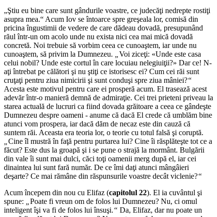
„
Ştiu eu bine care sunt gândurile voastre, ce judecăţi nedrepte rostiţi
asupra mea.
“ Acum Iov se întoarce spre greşeala lor, comisă din
pricina îngustimii de vedere de care dădeau dovadă, presupunând
răul într-un om acolo unde nu exista nici cea mai mică dovadă
concretă. Noi trebuie să vorbim ceea ce cunoaştem, iar unde nu
cunoaştem, să privim la Dumnezeu.
„
Voi ziceţi: «Unde este casa
celui nobil? Unde este cortul în care locuiau nelegiuiţii?» Dar ce! N-
aţi întrebat pe călători şi nu ştiţi ce istorisesc ei? Cum cei răi sunt
cruţaţi pentru ziua nimicirii şi sunt conduşi spre ziua mâniei?
“
Acesta este motivul pentru care ei prosperă acum. El trasează acest
adevăr într-o manieră demnă de admiraţie. Cei trei prieteni priveau la
starea actuală de lucruri ca fiind dovada grăitoare a ceea ce gândeşte
Dumnezeu despre oameni - anume că dacă El crede că umblăm bine
atunci vom prospera, iar dacă dăm de necaz este din cauză că
suntem răi. Aceasta era teoria lor, o teorie cu totul falsă şi coruptă.
„
Cine îl mustră în faţă pentru purtarea lui? Cine îi răsplăteşte tot ce a
făcut? Este dus la groapă şi i se pune o strajă la mormânt. Bulgării
din vale îi sunt mai dulci, căci toţi oamenii merg după el, iar cei
dinaintea lui sunt fară număr. De ce îmi daţi atunci mângâieri
deşarte? Ce mai rămâne din răspunsurile voastre decât viclenie?
“
Acum începem din nou cu Elifaz (
capitolul 22
). El ia cuvântul şi
spune:
„
Poate fi vreun om de folos lui Dumnezeu? Nu, ci omul
inteligent îşi va fi de folos lui însuşi.
“
Da, Elifaz, dar nu poate un