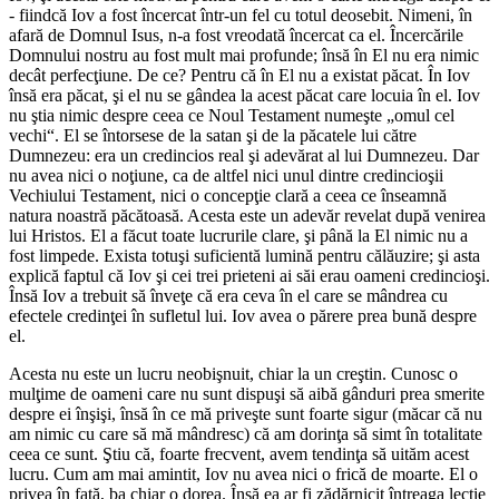
- fiindcă Iov a fost încercat într-un fel cu totul deosebit. Nimeni, în
afară de Domnul Isus, n-a fost vreodată încercat ca el. Încercările
Domnului nostru au fost mult mai profunde; însă în El nu era nimic
decât perfecţiune. De ce? Pentru că în El nu a existat păcat. În Iov
însă era păcat, şi el nu se gândea la acest păcat care locuia în el. Iov
nu ştia nimic despre ceea ce Noul Testament numeşte „
omul cel
vechi
“. El se întorsese de la satan şi de la păcatele lui către
Dumnezeu: era un credincios real şi adevărat al lui Dumnezeu. Dar
nu avea nici o noţiune, ca de altfel nici unul dintre credincioşii
Vechiului Testament, nici o concepţie clară a ceea ce înseamnă
natura noastră păcătoasă. Acesta este un adevăr revelat după venirea
lui Hristos. El a făcut toate lucrurile clare, şi până la El nimic nu a
fost limpede. Exista totuşi suficientă lumină pentru călăuzire; şi asta
explică faptul că Iov şi cei trei prieteni ai săi erau oameni credincioşi.
Însă Iov a trebuit să înveţe că era ceva în el care se mândrea cu
efectele credinţei în sufletul lui. Iov avea o părere prea bună despre
el.
Acesta nu este un lucru neobişnuit, chiar la un creştin. Cunosc o
mulţime de oameni care nu sunt dispuşi să aibă gânduri prea smerite
despre ei înşişi, însă în ce mă priveşte sunt foarte sigur (măcar că nu
am nimic cu care să mă mândresc) că am dorinţa să simt în totalitate
ceea ce sunt. Ştiu că, foarte frecvent, avem tendinţa să uităm acest
lucru. Cum am mai amintit, Iov nu avea nici o frică de moarte. El o
privea în faţă, ba chiar o dorea. Însă ea ar fi zădărnicit întreaga lecţie