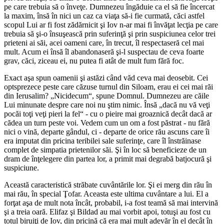
pe care trebuia să o înveţe. Dumnezeu îngăduie ca el să fie încercat
la maxim, însă în nici un caz ca viaţa să-i fie curmată, căci astfel
scopul Lui ar fi fost zădărnicit şi Iov n-ar mai fi învăţat lecţia pe care
trebuia să şi-o însuşească prin suferinţă şi prin suspiciunea celor trei
prieteni ai săi, acei oameni care, în trecut, îl respectaseră cel mai
mult. Acum ei însă îl abandonaseră şi-l suspectau de ceva foarte
grav, căci, ziceau ei, nu putea fi atât de mult fum fără foc.
Exact aşa spun oamenii şi astăzi când văd ceva mai deosebit. Cei
optsprezece peste care căzuse turnul din Siloam, erau ei cei mai răi
din Ierusalim? „
Nicidecum
“, spune Domnul. Dumnezeu are căile
Lui minunate despre care noi nu ştim nimic. Însă „
dacă nu vă veţi
pocăi toţi veţi pieri la fel
“ - cu o pieire mai groaznică decât dacă ar
cădea un turn peste voi. Vedem cum un om a fost păstrat - nu fără
nici o vină, departe gândul, ci - departe de orice rău ascuns care îi
era imputat din pricina teribilei sale suferinţe, care îl înstrăinase
complet de simpatia prietenilor săi. Şi în loc să beneficieze de un
dram de înţelegere din partea lor, a primit mai degrabă batjocură şi
suspiciune.
Această caracteristică străbate cuvântările lor. Şi ei merg din rău în
mai rău, în special Ţofar. Aceasta este ultima cuvântare a lui. El a
forţat aşa de mult nota încât, probabil, i-a fost teamă să mai intervină
şi a treia oară. Elifaz şi Bildad au mai vorbit apoi, totuşi au fost cu
totul biruiţi de Iov, din pricină că era mai mult adevăr în el decât în