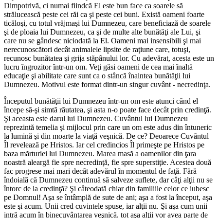
Dimpotrivă, ci numai fiindcă El este bun face ca soarele să
strălucească peste cei răi ca şi peste cei buni. Există oameni foarte
ticăloşi, cu totul vrăjmaşi lui Dumnezeu, care beneficiază de soarele
şi de ploaia lui Dumnezeu, ca şi de multe alte bunătăţi ale Lui, şi
care nu se gândesc niciodată la El. Oameni mai insensibili şi mai
nerecunoscători decât animalele lipsite de raţiune care, totuşi,
recunosc bunătatea şi grija stăpânului lor. Cu adevărat, acesta este un
lucru îngrozitor într-un om. Veţi găsi oameni de cea mai înaltă
educaţie şi abilitate care sunt ca o stâncă înaintea bunătăţii lui
Dumnezeu. Motivul este format dintr-un singur cuvânt - necredinţa.
Începutul bunătăţii lui Dumnezeu într-un om este atunci când el
începe să-şi simtă răutatea, şi asta n-o poate face decât prin credinţă.
Şi aceasta este darul lui Dumnezeu. Cuvântul lui Dumnezeu
reprezintă temelia şi mijlocul prin care un om este adus din întuneric
la lumină şi din moarte la viaţă veşnică. De ce? Deoarece Cuvântul
Îl revelează pe Hristos. Iar cel credincios Îl primeşte pe Hristos pe
baza mărturiei lui Dumnezeu. Marea masă a oamenilor din ţara
noastră aleargă fie spre necredinţă, fie spre superstiţie. Acestea două
fac progrese mai mari decât adevărul în momentul de faţă. Fără
îndoială că Dumnezeu continuă să salveze suflete, dar câţi alţii nu se
întorc de la credinţă? Şi câteodată chiar din familiile celor ce iubesc
pe Domnul! Aşa se întâmplă de sute de ani; aşa a fost la început, aşa
este şi acum. Unii cred cuvintele spuse, iar alţii nu. Şi aşa cum unii
intră acum în binecuvântarea veşnică, tot aşa alţii vor avea parte de