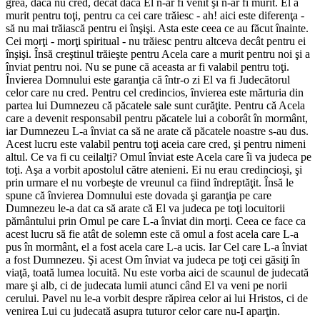
grea, dacă nu cred, decât dacă El n-ar fi venit şi n-ar fi murit. El a
murit pentru toţi, pentru ca cei care trăiesc - ah! aici este diferenţa -
să nu mai trăiască pentru ei înşişi. Asta este ceea ce au făcut înainte.
Cei morţi - morţi spiritual - nu trăiesc pentru altceva decât pentru ei
înşişi. Însă creştinul trăieşte pentru Acela care a murit pentru noi şi a
înviat pentru noi. Nu se pune că aceasta ar fi valabil pentru toţi.
Învierea Domnului este garanţia că într-o zi El va fi Judecătorul
celor care nu cred. Pentru cel credincios, învierea este mărturia din
partea lui Dumnezeu că păcatele sale sunt curăţite. Pentru că Acela
care a devenit responsabil pentru păcatele lui a coborât în mormânt,
iar Dumnezeu L-a înviat ca să ne arate că păcatele noastre s-au dus.
Acest lucru este valabil pentru toţi aceia care cred, şi pentru nimeni
altul. Ce va fi cu ceilalţi? Omul înviat este Acela care îi va judeca pe
toţi. Aşa a vorbit apostolul către atenieni. Ei nu erau credincioşi, şi
prin urmare el nu vorbeşte de vreunul ca fiind îndreptăţit. Însă le
spune că învierea Domnului este dovada şi garanţia pe care
Dumnezeu le-a dat ca să arate că El va judeca pe toţi locuitorii
pământului prin Omul pe care L-a înviat din morţi. Ceea ce face ca
acest lucru să fie atât de solemn este că omul a fost acela care L-a
pus în mormânt, el a fost acela care L-a ucis. Iar Cel care L-a înviat
a fost Dumnezeu. Şi acest Om înviat va judeca pe toţi cei găsiţi în
viaţă, toată lumea locuită. Nu este vorba aici de scaunul de judecată
mare şi alb, ci de judecata lumii atunci când El va veni pe norii
cerului. Pavel nu le-a vorbit despre răpirea celor ai lui Hristos, ci de
venirea Lui cu judecată asupra tuturor celor care nu-I aparţin.