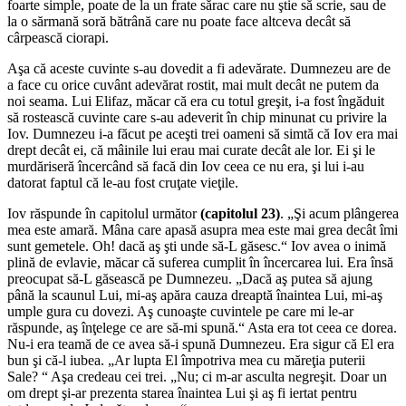
foarte simple, poate de la un frate sărac care nu ştie să scrie, sau de
la o sărmană soră bătrână care nu poate face altceva decât să
cârpească ciorapi.
Aşa că aceste cuvinte s-au dovedit a fi adevărate. Dumnezeu are de
a face cu orice cuvânt adevărat rostit, mai mult decât ne putem da
noi seama. Lui Elifaz, măcar că era cu totul greşit, i-a fost îngăduit
să rostească cuvinte care s-au adeverit în chip minunat cu privire la
Iov. Dumnezeu i-a făcut pe aceşti trei oameni să simtă că Iov era mai
drept decât ei, că mâinile lui erau mai curate decât ale lor. Ei şi le
murdăriseră încercând să facă din Iov ceea ce nu era, şi lui i-au
datorat faptul că le-au fost cruţate vieţile.
Iov răspunde în capitolul următor
(capitolul 23)
. „
Şi acum plângerea
mea este amară. Mâna care apasă asupra mea este mai grea decât îmi
sunt gemetele. Oh! dacă aş şti unde să-L găsesc.
“ Iov avea o inimă
plină de evlavie, măcar că suferea cumplit în încercarea lui. Era însă
preocupat să-L găsească pe Dumnezeu. „
Dacă aş putea să ajung
până la scaunul Lui, mi-aş apăra cauza dreaptă înaintea Lui, mi-aş
umple gura cu dovezi. Aş cunoaşte cuvintele pe care mi le-ar
răspunde, aş înţelege ce are să-mi spună.
“ Asta era tot ceea ce dorea.
Nu-i era teamă de ce avea să-i spună Dumnezeu. Era sigur că El era
bun şi că-l iubea. „
Ar lupta El împotriva mea cu măreţia puterii
Sale?
“ Aşa credeau cei trei. „
Nu; ci m-ar asculta negreşit. Doar un
om drept şi-ar prezenta starea înaintea Lui şi aş fi iertat pentru