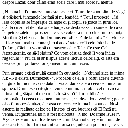
despre Lazăr, doar câinii erau aceia care-i mai acordau atenţie.
„
Nuiaua lui Dumnezeu nu este peste ei. Taurii lor sunt plini de vlagă
şi prăsitori, juncanele lor fată şi nu leapădă.
“
Totul prosperă,
„
îşi
lasă copiii să se împrăştie ca nişte oi şi copiii se joacă în jurul lor.
Cântă cu sunet de tobă şi de harpă, se desfătează cu sunete de caval.
Îşi petrec zilele în prosperitate şi se coboară într-o clipă în Locuinţa
Morţilor. Şi ei ziceau lui Dumnezeu: «Pleacă de la noi.»
“
Cuvintele
lui Iov sunt mai solemne şi mai adevărate decât cele folosite de
Ţofar.
„
Căci nu voim să cunoaştem căile Tale. Ce este Cel
Atotputernic, ca să-I slujim? Ce vom câştiga dacă Îi vom înălţa
rugăciuni?
“
Nu că ei ar fi spus aceste lucruri celorlalţi, ci asta era
ceea ce prin purtarea lor spuneau lui Dumnezeu.
Prin urmare există multă esenţă în cuvintele: „
Nebunul zice în inima
lui: «Nu există Dumnezeu»
“. Probabil că el n-a rostit aceste cuvinte
cu gura lui nici măcar o dată în viaţă, dar asta era ceea ce inima lui
spunea. Dumnezeu citeşte cuvintele inimii. Iar robul cel rău zicea în
inima lui: „
Stăpânul meu întârzie să vină
“. Probabil că el
propovăduia ceea ce oamenii numesc „cea de-a doua venire“; poate
că o fi propovăduit-o, dar asta era ceea ce inima lui spunea. Nu-L
aştepta în realitate deloc pe Hristos, ci era bucuros că El încă nu
venea. Rugăciunea lui n-a fost niciodată: „
Vino, Doamne Isuse!
“.
Aşa că este un lucru foarte serios cum Domnul citeşte în inimi, de
aceea este cu totul important ca noi să ne judecăm pe noi înşine şi să