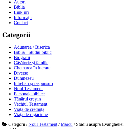
Autori
Biblia
Link-uri
Informații
Contact
Categorii
Adunarea / Biserica
Biblia - Studiu biblic
Biografii
Căsătorie și familie
Chemarea în lucrare
Diverse
Dumnezeu
Întrebări și răspunsuri
Noul Testament
Personaje biblice
Tânărul creștin
Vechiul Testament
Viața de credință
Viața de rugăciune
Categorii
/
Noul Testament
/
Marcu
/
Studiu asupra Evangheliei