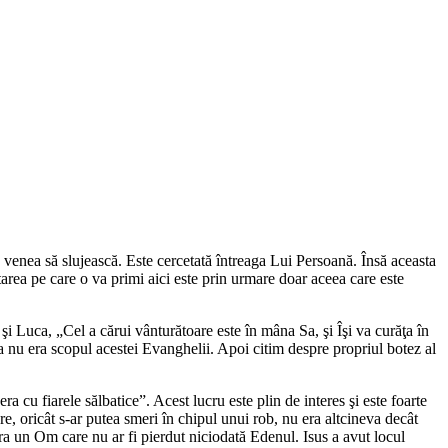
re venea să slujească. Este cercetată întreaga Lui Persoană. Însă aceasta
tarea pe care o va primi aici este prin urmare doar aceea care este
 şi Luca, „
Cel a cărui vânturătoare este în mâna Sa, şi Îşi va curăţa în
a nu era scopul acestei Evanghelii. Apoi citim despre propriul botez al
era cu fiarele sălbatice
”. Acest lucru este plin de interes şi este foarte
e, oricât s-ar putea smeri în chipul unui rob, nu era altcineva decât
era un Om care nu ar fi pierdut niciodată Edenul. Isus a avut locul