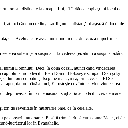
ntrul lor sau distinctiv la dreapta Lui, El îi dădea copilaşului locul de
, atunci când necredinţa l-ar fi ţinut la distanţă; îl aşează în locul de
tă, ci a Aceluia care avea inima îndurerată din cauza împietririi şi
La vederea suferinţei a suspinat – la vederea păcatului a suspinat adânc
t al inimii Domnului. Deci, în două ocazii, atunci când vindecarea
 capitolul al nouălea din Ioan Domnul foloseşte scuipatul Său şi Îşi
eşte din nou scuipatul şi Îşi pune mâna; însă, prin aceasta, El Se
; iar apoi, dar nu până atunci, El rosteşte cuvântul şi vine vindecarea.
 să îndeplinească, în har nemăsurat, slujba Sa actuală din cer, de mare
 ton de severitate în mustrările Sale, ca în celelalte.
it pe apostoli, nu doar ca El să îi trimită, după cum spune Matei, ci de
reună-lucrătorul lor în Evanghelie.