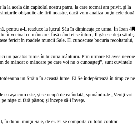
la la acela din capitolul nostru patru, la care tocmai am privit, şi la
 simţurile obişnuite ale firii noastre, dacă vom analiza puţin cele două
armă, pentru a-L readuce la lucrul Său în dimineaţa ce urma. În
Ioan 4
tul învecinat cu mâncare. Însă când ei se întorc, Îl găsesc deja sătul şi
usese fericit în roadele muncii Sale. El cunoscuse bucuria recoltatului,
nici un păcătos trimis în bucuria mântuirii. Prin urmare El avea nevoie
m de mâncat o mâncare pe care voi nu o cunoaşteţi
”, sunt cuvintele
uşi totdeauna un Străin în această lume. El Se îndepărtează în timp ce ne
de ea aşa cum este, şi se ocupă de ea îndată, spunându-le „
Veniţi voi
e nişte oi fără păstor, şi începe să-i înveţe.
, în duhul minţii Sale, de ei. El se comportă cu totul contrar