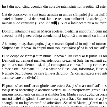
Însă din nou, când ucenicii din corabie întâmpină noi greutăţi, El este atu
Cât de consecvente sunt toate acestea în unirea sfinţeniei şi a harului! 
astfel de lume plină de nevoi. Iar acestea erau străluciri ale acelei g
mucări şi de cenuşare (
Exod 25:38
). Nici o întunecare nu a murdări
Domnul întâmpină aici în Marcu aceleaşi piedici şi împotriviri cum întâm
aceeaşi, la fel şi necredinţa ucenicilor şi faptul că erau înceţi cu inima 
Aici totuşi m-aş abate puţin, şi aş remarca faptul că în mijlocul tuturor u
Slujitor este Iehova. În chipul unui rob, ascultător până la cel mai ad
El se ocupă de leproşi cum numai Iehova al lui Israel ar fi putut. El 
Demonii au tremurat înaintea splendorii prezenţei Sale, iar oamenii au s
pentru a scoate demoni; şi, după cum spunea cineva, în timp ce orice
a face astfel. Mantaua lui Ilie a căzut pe Elisei; dar, folosind-o, Elisei
Numele Său puterea pe care El le-a dăruit-o. „
Şi cei şaptezeci s-au î
ascunse care era divină!
El poate să ascundă acea glorie care este a Sa, şi să o ascundă adânc su
totuşi dacă necredinţa o ascunde vederii sau o interpretează greşit, El 
răspuns încetineala cu inima a sfinţilor Săi. Marta a spus „
Ştiu că ori
mustră astfel de gânduri care umbresc gloria Sa. „
Eu sunt învierea şi v
adaugă, cu un înţeles profund adresându-Se stării Martei, „
Crezi tu ac