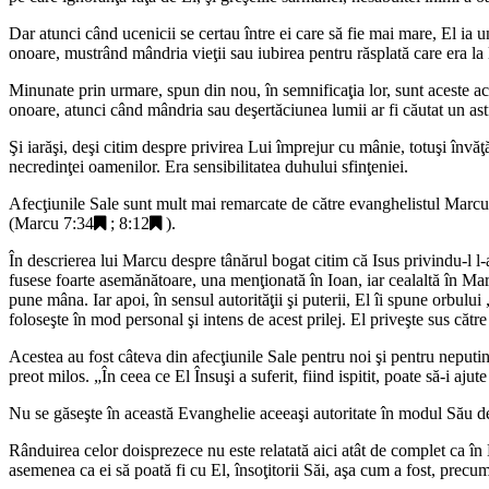
Dar atunci când ucenicii se certau între ei care să fie mai mare, El ia un 
onoare, mustrând mândria vieţii sau iubirea pentru răsplată care era la l
Minunate prin urmare, spun din nou, în semnificaţia lor, sunt aceste acţi
onoare, atunci când mândria sau deşertăciunea lumii ar fi căutat un astf
Şi iarăşi, deşi citim despre privirea Lui împrejur cu mânie, totuşi înv
necredinţei oamenilor. Era sensibilitatea duhului sfinţeniei.
Afecţiunile Sale sunt mult mai remarcate de către evanghelistul Marcu, î
(
Marcu 7:34
;
8:12
).
În descrierea lui Marcu despre tânărul bogat citim că Isus privindu-l l
fusese foarte asemănătoare, una menţionată în Ioan, iar cealaltă în Ma
pune mâna. Iar apoi, în sensul autorităţii şi puterii, El îi spune orbului 
foloseşte în mod personal şi intens de acest prilej. El priveşte sus către
Acestea au fost câteva din afecţiunile Sale pentru noi şi pentru neputinţ
preot milos. „
În ceea ce El Însuşi a suferit, fiind ispitit, poate să-i ajute 
Nu se găseşte în această Evanghelie aceeaşi autoritate în modul Său de a-
Rânduirea celor doisprezece nu este relatată aici atât de complet ca în 
asemenea ca ei să poată fi cu El, însoţitorii Săi, aşa cum a fost, precum