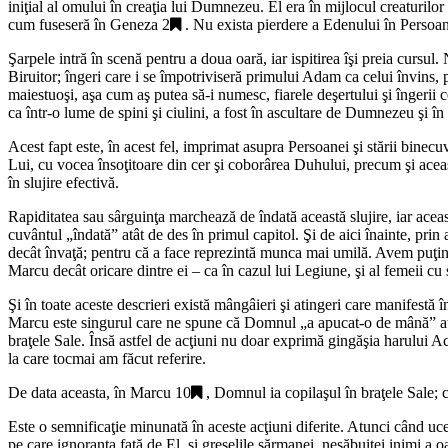
iniţial al omului în creaţia lui Dumnezeu. El era în mijlocul creaturilo
cum fuseseră în
Geneza 2
. Nu exista pierdere a Edenului în Persoan
Şarpele intră în scenă pentru a doua oară, iar ispitirea îşi preia cursu
Biruitor; îngeri care i se împotriviseră primului Adam ca celui învins, p
maiestuoşi, aşa cum aş putea să-i numesc, fiarele deşertului şi îngerii ce
ca într-o lume de spini şi ciulini, a fost în ascultare de Dumnezeu şi în h
Acest fapt este, în acest fel, imprimat asupra Persoanei şi stării binec
Lui, cu vocea însoţitoare din cer şi coborârea Duhului, precum şi această
în slujire efectivă.
Rapiditatea sau sârguinţa marchează de îndată această slujire, iar aceas
cuvântul „
îndată
” atât de des în primul capitol. Şi de aici înainte, pri
decât învaţă; pentru că a face reprezintă munca mai umilă. Avem puţine 
Marcu decât oricare dintre ei – ca în cazul lui Legiune, şi al femeii cu
Şi în toate aceste descrieri există mângâieri şi atingeri care manifestă
Marcu este singurul care ne spune că Domnul „
a apucat-o de mână
” a
braţele Sale. Însă astfel de acţiuni nu doar exprimă gingăşia harului Ac
la care tocmai am făcut referire.
De data aceasta, în
Marcu 10
, Domnul ia copilaşul în braţele Sale; 
Este o semnificaţie minunată în aceste acţiuni diferite. Atunci când uceni
pe care ignoranţa faţă de El, şi greşelile sărmanei, nesăbuitei inimi a oam