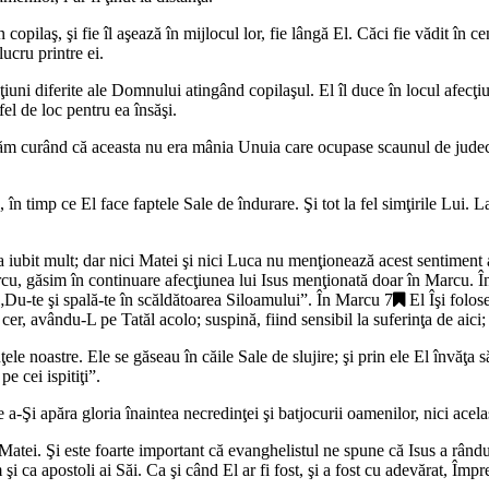
copilaş, şi fie îl aşează în mijlocul lor, fie lângă El. Căci fie vădit în ce
ucru printre ei.
uni diferite ale Domnului atingând copilaşul. El îl duce în locul afecţiunii
el de loc pentru ea însăşi.
ăţăm curând că aceasta nu era mânia Unuia care ocupase scaunul de judeca
n timp ce El face faptele Sale de îndurare. Şi tot la fel simţirile Lui. 
-a iubit mult; dar nici Matei şi nici Luca nu menţionează acest sentimen
rcu, găsim în continuare afecţiunea lui Isus menţionată doar în Marcu. În
„
Du-te şi spală-te în scăldătoarea Siloamului
”. În
Marcu 7
El Îşi folos
 cer, avându-L pe Tatăl acolo; suspină, fiind sensibil la suferinţa de aici
ele noastre. Ele se găseau în căile Sale de slujire; şi prin ele El învăţa
pe cei ispitiţi
”.
Şi apăra gloria înaintea necredinţei şi batjocurii oamenilor, nici acelaşi
Matei. Şi este foarte important că evanghelistul ne spune că Isus a rându
 şi ca apostoli ai Săi. Ca şi când El ar fi fost, şi a fost cu adevărat, Împ