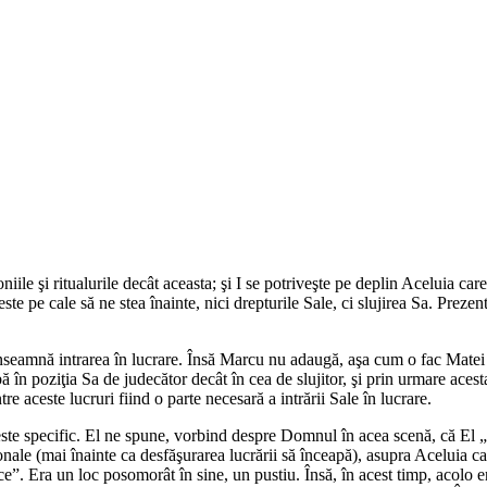
iile şi ritualurile decât aceasta; şi I se potriveşte pe deplin Aceluia ca
 pe cale să ne stea înainte, nici drepturile Sale, ci slujirea Sa. Prezen
.
înseamnă intrarea în lucrare. Însă Marcu nu adaugă, aşa cum o fac Matei
n poziţia Sa de judecător decât în cea de slujitor, şi prin urmare acest
re aceste lucruri fiind o parte necesară a intrării Sale în lucrare.
 este specific. El ne spune, vorbind despre Domnul în acea scenă, că El „
nale (mai înainte ca desfăşurarea lucrării să înceapă), asupra Aceluia car
ce
”. Era un loc posomorât în sine, un pustiu. Însă, în acest timp, acolo 