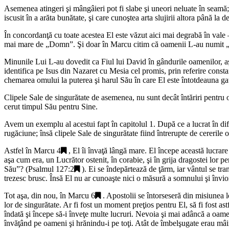
Asemenea atingeri şi mângâieri pot fi slabe şi uneori neluate în seamă; î
iscusit în a arăta bunătate, şi care cunoştea arta slujirii altora până la d
În concordanţă cu toate acestea El este văzut aici mai degrabă în vale
mai mare de „
Domn
”. Şi doar în Marcu citim că oamenii L-au numit 
Minunile Lui L-au dovedit ca Fiul lui David în gândurile oamenilor, 
identifica pe Isus din Nazaret cu Mesia cel promis, prin referire consta
chemarea omului la puterea şi harul Său în care El este întotdeauna ga
Clipele Sale de singurătate de asemenea, nu sunt decât întăriri pentru o
cerut timpul Său pentru Sine.
Avem un exemplu al acestui fapt în capitolul 1. După ce a lucrat în d
rugăciune; însă clipele Sale de singurătate fiind întrerupte de cererile 
Astfel în
Marcu 4
, El îi învaţă lângă mare. El începe această lucrare 
aşa cum era, un Lucrător ostenit, în corabie, şi în grija dragostei lor p
Său
”? (
Psalmul 127:2
). Ei se îndepărtează de ţărm, iar vântul se tran
trezesc brusc. Însă El nu ar cunoaşte nici o măsură a somnului şi învioră
Tot aşa, din nou, în
Marcu 6
. Apostolii se întorseseră din misiunea lo
lor de singurătate. Ar fi fost un moment preţios pentru El, să fi fost astfe
îndată şi începe să-i înveţe multe lucruri. Nevoia şi mai adâncă a oame
învăţând pe oameni şi hrănindu-i pe toţi. Atât de îmbelşugate erau mâin