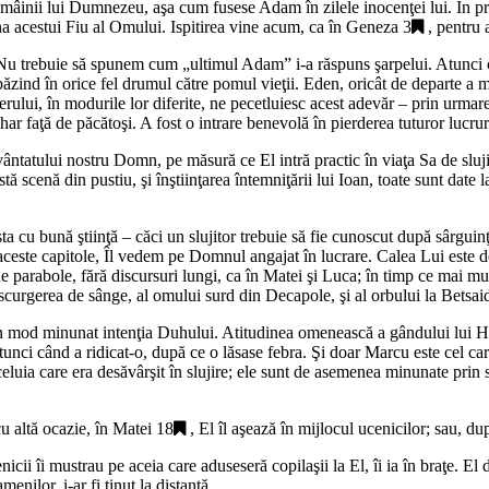
r mâinii lui Dumnezeu, aşa cum fusese Adam în zilele inocenţei lui. În pre
a acestui Fiu al Omului. Ispitirea vine acum, ca în
Geneza 3
, pentru 
l. Nu trebuie să spunem cum „
ultimul Adam
” i-a răspuns şarpelui. Atunci 
ăzind în orice fel drumul către pomul vieţii. Eden, oricât de departe a me
rului, în modurile lor diferite, ne pecetluiesc acest adevăr – prin urmare,
ar faţă de păcătoşi. A fost o intrare benevolă în pierderea tuturor lucruril
uvântatului nostru Domn, pe măsură ce El intră practic în viaţa Sa de sluj
 scenă din pustiu, şi înştiinţarea întemniţării lui Ioan, toate sunt date l
ta cu bună ştiinţă – căci un slujitor trebuie să fie cunoscut după sârguinţ
n aceste capitole, Îl vedem pe Domnul angajat în lucrare. Calea Lui este d
parabole, fără discursuri lungi, ca în Matei şi Luca; în timp ce mai multe
 scurgerea de sânge, al omului surd din Decapole, şi al orbului la Betsai
 în mod minunat intenţia Duhului. Atitudinea omenească a gândului lui Hris
tunci când a ridicat-o, după ce o lăsase febra. Şi doar Marcu este cel car
eluia care era desăvârşit în slujire; ele sunt de asemenea minunate prin 
cu altă ocazie, în
Matei 18
, El îl aşează în mijlocul ucenicilor; sau, 
cii îi mustrau pe aceia care aduseseră copilaşii la El, îi ia în braţe. El 
enilor, i-ar fi ţinut la distanţă.