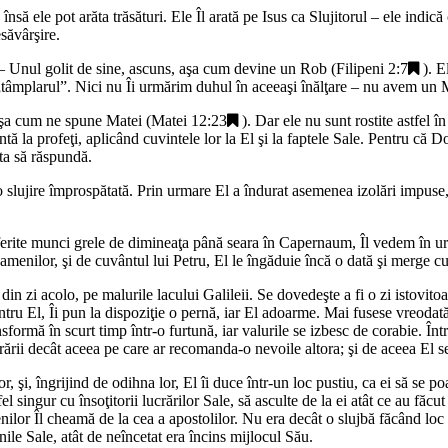
nsă ele pot arăta trăsături. Ele Îl arată pe Isus ca Slujitorul – ele indică
esăvârşire.
 – Unul golit de sine, ascuns, aşa cum devine un Rob (
Filipeni 2:7
). E
„
tâmplarul
”. Nici nu Îi urmărim duhul în aceeaşi înălţare – nu avem un
M
aşa cum ne spune Matei (
Matei 12:23
). Dar ele nu sunt rostite astfel
ntă la profeţi, aplicând cuvintele lor la El şi la faptele Sale. Pentru că
ta să răspundă.
 slujire împrospătată. Prin urmare El a îndurat asemenea izolări impuse, d
iferite munci grele de dimineaţa până seara în Capernaum, Îl vedem în ur
oamenilor, şi de cuvântul lui Petru, El le îngăduie încă o dată şi merge cu
din zi acolo, pe malurile lacului Galileii. Se dovedeşte a fi o zi istovitoa
entru El, Îi pun la dispoziţie o pernă, iar El adoarme. Mai fusese vreodat
sformă în scurt timp într-o furtună, iar valurile se izbesc de corabie. Într
rii decât aceea pe care ar recomanda-o nevoile altora; şi de aceea El se r
r, şi, îngrijind de odihna lor, El îi duce într-un loc pustiu, ca ei să se po
l singur cu însoţitorii lucrărilor Sale, să asculte de la ei atât ce au făcut 
nilor Îl cheamă de la cea a apostolilor. Nu era decât o slujbă făcând loc 
ile Sale, atât de neîncetat era încins mijlocul Său.