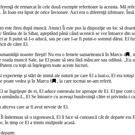
iferenţă de remarcat în cele două exemple referitoare la aceasta. Mă refer 
n Ioan era lipsit de orice înviorare. Aici era o diferenţă izbitoare. Însă
 cum este firea după muncă. Atunci Îi este pus la dispoziţie un loc să do
pe fântâna de la Sihar, aşteptând până când ucenicii se vor întoarce din sa
 ei ar fi putut să I-o aducă, sau pe care I-ar fi putut-o somnul dărui. El f
cit de către El.
 umanităţii noastre fireşti! Nu era o femeie samariteancă în
Marcu 4
, 
 roada muncii Sale, iar El poate să stea fără mâncare sau odihnă. „
Eu a
 Putem cu toţii să înţelegem toate aceste lucruri.
şi experienţe şi stări de inimă ale naturii pe care El a luat-o, El era tot
 se poate vedea şi în
Marcu 6
, la care tocmai ne-am referit.
 se îngrijeşte de ei, El aduce osteneala lor aproape de El. El ţine cont 
 urmându-L, El Se întoarce cu aceeaşi bunăvoinţă către ei privindu-i ca p
altceva care ar fi avut nevoie de El.
 Îl îndemnau să o izgonească, El îi face să cunoască cât de departe era El
e, în timp ce El a trimis mulţimile acasă.
 departe.