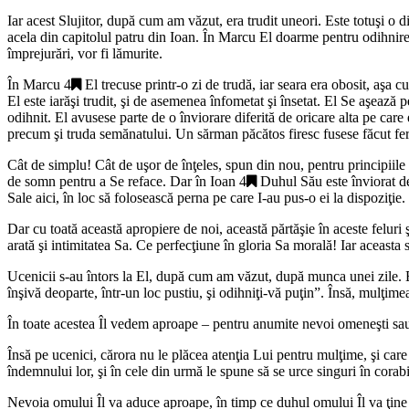
Iar acest Slujitor, după cum am văzut, era trudit uneori. Este totuşi o d
acela din capitolul patru din Ioan. În Marcu El doarme pentru odihnire. Î
împrejurări, vor fi lămurite.
În
Marcu 4
El trecuse printr-o zi de trudă, iar seara era obosit, aşa
El este iarăşi trudit, şi de asemenea înfometat şi însetat. El Se aşează 
odihnit. El avusese parte de o înviorare diferită de oricare alta pe care
precum şi truda semănatului. Un sărman păcătos firesc fusese făcut feri
Cât de simplu! Cât de uşor de înţeles, spun din nou, pentru principiile
de somn pentru a Se reface. Dar în
Ioan 4
Duhul Său este înviorat de
Sale aici, în loc să folosească perna pe care I-au pus-o ei la dispoziţie.
Dar cu toată această apropiere de noi, această părtăşie în aceste feluri 
arată şi intimitatea Sa. Ce perfecţiune în gloria Sa morală! Iar aceasta
Ucenicii s-au întors la El, după cum am văzut, după munca unei zile. El
înşivă deoparte, într-un loc pustiu, şi odihniţi-vă puţin
”. Însă, mulţimea
În toate acestea Îl vedem aproape – pentru anumite nevoi omeneşti sau 
Însă pe ucenici, cărora nu le plăcea atenţia Lui pentru mulţime, şi care
îndemnului lor, şi în cele din urmă le spune să se urce singuri în corabi
Nevoia omului Îl va aduce aproape, în timp ce duhul omului Îl va ţine