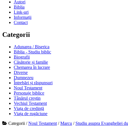
Autori
Biblia
Link-uri
Informații
Contact
Categorii
Adunarea / Biserica
Biblia - Studiu biblic
Biografii
Căsătorie și familie
Chemarea în lucrare
Diverse
Dumnezeu
Întrebări și răspunsuri
Noul Testament
Personaje biblice
Tânărul creștin
Vechiul Testament
Viața de credință
Viața de rugăciune
Categorii
/
Noul Testament
/
Marcu
/
Studiu asupra Evangheliei d