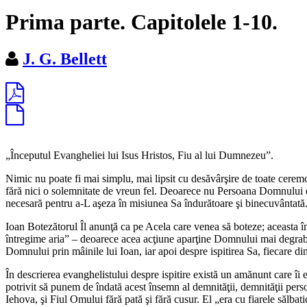
Prima parte. Capitolele 1-10.
J. G. Bellett
„
Începutul Evangheliei lui Isus Hristos, Fiu al lui Dumnezeu
”.
Nimic nu poate fi mai simplu, mai lipsit cu desăvârşire de toate ceremon
fără nici o solemnitate de vreun fel. Deoarece nu Persoana Domnului este
necesară pentru a-L aşeza în misiunea Sa îndurătoare şi binecuvântată
Ioan Botezătorul Îl anunţă ca pe Acela care venea să boteze; aceasta 
întregime aria
” – deoarece acea acţiune aparţine Domnului mai degrabă î
Domnului prin mâinile lui Ioan, iar apoi despre ispitirea Sa, fiecare dint
În descrierea evanghelistului despre ispitire există un amănunt care îi
potrivit să punem de îndată acest însemn al demnităţii, demnităţii perso
Iehova, şi Fiul Omului fără pată şi fără cusur. El „
era cu fiarele sălbati