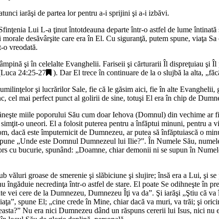
nci iarăşi de partea lor pentru a-i sprijini şi a-i izbăvi.
Sfinţenia Lui L-a ţinut întotdeauna departe într-o astfel de lume întinată
lorii morale desăvârşite care era în El. Cu siguranţă, putem spune, viaţa 
t-o vreodată.
pină şi în celelalte Evanghelii. Fariseii şi cărturarii Îl dispreţuiau şi 
(
Luca 24:25-27
). Dar El trece în continuare de la o slujbă la alta, „
făc
milinţelor şi lucrărilor Sale, fie că le găsim aici, fie în alte Evanghelii,
ânc, cel mai perfect punct al golirii de sine, totuşi El era în chip de 
hrăneşte miile poporului Său cum doar Iehova (Domnul) din vechime ar fi 
imţit-o uneori. El a folosit puterea pentru a înfăptui minuni, pentru a vi
 om, dacă este împuternicit de Dumnezeu, ar putea să înfăptuiască o mi
 spune
„Unde este Domnul Dumnezeul lui Ilie?
”. În Numele Său, numele l
ntors cu bucurie, spunând: „Doamne, chiar demonii ni se supun în Nume
b văluri groase de smerenie şi slăbiciune şi slujire; însă era a Lui, şi se
nu îngăduie necredinţa într-o astfel de stare. El poate Se odihneşte în pr
câte vei cere de la Dumnezeu, Dumnezeu Îţi va da
”. Şi iarăşi „
Ştiu că va 
iaţa
”, spune El; „
cine crede în Mine, chiar dacă va muri, va trăi; şi oric
easta?
” Nu era nici Dumnezeu dând un răspuns cererii lui Isus, nici nu er