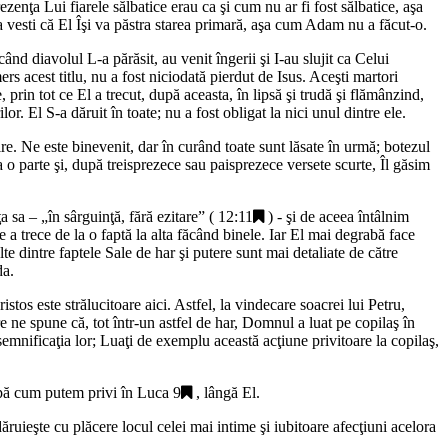
zenţa Lui fiarele sălbatice erau ca şi cum nu ar fi fost sălbatice, aşa
a vesti că El Îşi va păstra starea primară, aşa cum Adam nu a făcut-o.
când diavolul L-a părăsit, au venit îngerii şi I-au slujit ca Celui
rs acest titlu, nu a fost niciodată pierdut de Isus. Aceşti martori
 prin tot ce El a trecut, după aceasta, în lipsă şi trudă şi flămânzind,
or. El S-a dăruit în toate; nu a fost obligat la nici unul dintre ele.
ire. Ne este binevenit, dar în curând toate sunt lăsate în urmă; botezul
a o parte şi, după treisprezece sau paisprezece versete scurte, Îl găsim
a sa – „
în sârguinţă, fără ezitare
” (
12:11
) - şi de aceea întâlnim
e a trece de la o faptă la alta făcând binele. Iar El mai degrabă face
 dintre faptele Sale de har şi putere sunt mai detaliate de către
da.
tos este strălucitoare aici. Astfel, la vindecare soacrei lui Petru,
e ne spune că, tot într-un astfel de har, Domnul a luat pe copilaş în
semnificaţia lor; Luaţi de exemplu această acţiune privitoare la copilaş,
după cum putem privi în
Luca 9
, lângă El.
dăruieşte cu plăcere locul celei mai intime şi iubitoare afecţiuni acelora