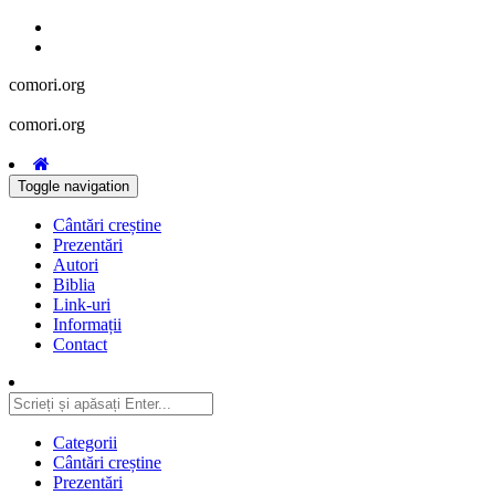
comori.org
comori.org
Toggle navigation
Cântări creștine
Prezentări
Autori
Biblia
Link-uri
Informații
Contact
Categorii
Cântări creștine
Prezentări