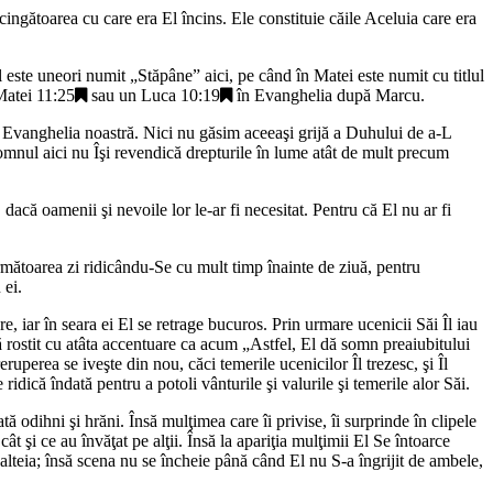
 cingătoarea cu care era El încins. Ele constituie căile Aceluia care era
l este uneori numit „
Stăpâne
” aici, pe când în Matei este numit cu titlul
atei 11:25
sau un
Luca 10:19
în Evanghelia după Marcu.
 în Evanghelia noastră. Nici nu găsim aceeaşi grijă a Duhului de a-L
 Domnul aici nu Îşi revendică drepturile în lume atât de mult precum
acă oamenii şi nevoile lor le-ar fi necesitat. Pentru că El nu ar fi
mătoarea zi ridicându-Se cu mult timp înainte de ziuă, pentru
 ei.
re, iar în seara ei El se retrage bucuros. Prin urmare ucenicii Săi Îl iau
ă rostit cu atâta accentuare ca acum „
Astfel, El dă somn preaiubitului
eruperea se iveşte din nou, căci temerile ucenicilor Îl trezesc, şi Îl
idică îndată pentru a potoli vânturile şi valurile şi temerile alor Săi.
ată odihni şi hrăni. Însă mulţimea care îi privise, îi surprinde în clipele
cât şi ce au învăţat pe alţii. Însă la apariţia mulţimii El Se întoarce
alteia; însă scena nu se încheie până când El nu S-a îngrijit de ambele,