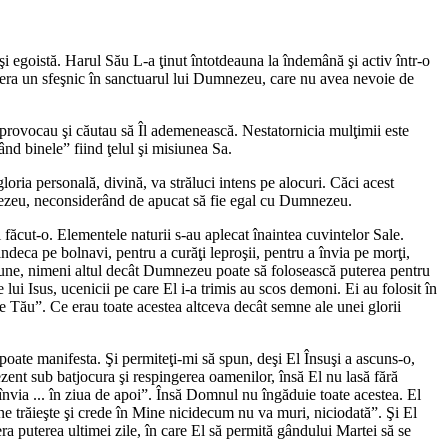
 şi egoistă. Harul Său L-a ţinut întotdeauna la îndemână şi activ într-o
Sa era un sfeşnic în sanctuarul lui Dumnezeu, care nu avea nevoie de
Îl provocau şi căutau să Îl ademenească. Nestatornicia mulţimii este
ând binele
” fiind ţelul şi misiunea Sa.
 gloria personală, divină, va străluci intens pe alocuri. Căci acest
Dumnezeu, neconsiderând de apucat să fie egal cu Dumnezeu.
făcut-o. Elementele naturii s-au aplecat înaintea cuvintelor Sale.
ndeca pe bolnavi, pentru a curăţi leproşii, pentru a învia pe morţi,
nune, nimeni altul decât Dumnezeu poate să folosească puterea pentru
ui Isus, ucenicii pe care El i-a trimis au scos demoni. Ei au folosit în
le Tău
”. Ce erau toate acestea altceva decât semne ale unei glorii
 poate manifesta. Şi permiteţi-mi să spun, deşi El Însuşi a ascuns-o,
ezent sub batjocura şi respingerea oamenilor, însă El nu lasă fără
învia ... în ziua de apoi
”. Însă Domnul nu îngăduie toate acestea. El
ine trăieşte şi crede în Mine nicidecum nu va muri, niciodată
”. Şi El
a puterea ultimei zile, în care El să permită gândului Martei să se