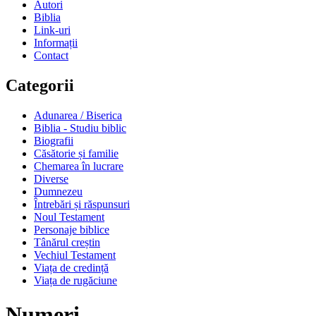
Autori
Biblia
Link-uri
Informații
Contact
Categorii
Adunarea / Biserica
Biblia - Studiu biblic
Biografii
Căsătorie și familie
Chemarea în lucrare
Diverse
Dumnezeu
Întrebări și răspunsuri
Noul Testament
Personaje biblice
Tânărul creștin
Vechiul Testament
Viața de credință
Viața de rugăciune
Numeri