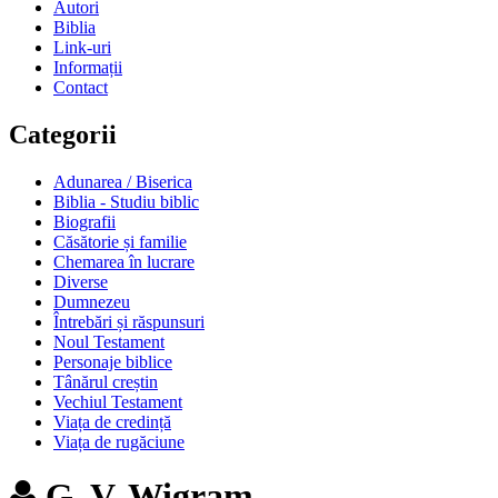
Autori
Biblia
Link-uri
Informații
Contact
Categorii
Adunarea / Biserica
Biblia - Studiu biblic
Biografii
Căsătorie și familie
Chemarea în lucrare
Diverse
Dumnezeu
Întrebări și răspunsuri
Noul Testament
Personaje biblice
Tânărul creștin
Vechiul Testament
Viața de credință
Viața de rugăciune
G. V. Wigram