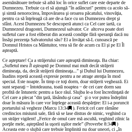
asemănătoare trebuie să aibă loc în orice suflet care este departe de
Dumnezeu. Trebuie ca el să ajungă "
în adâncuri
" pentru ca acolo să-
şi simtă nenorocirea, împovărarea şi oroarea păcatului, vinovăţia,
pentru ca să înţeleagă că are de-a face cu un Dumnezeu drept şi
sfânt. Acest Dumnezeu Se descoperă atunci ca Cel care iartă, ca
Dumnezeul dragostei, Dumnezeul salvator. Ce altceva poate dori
sufletul care a fost eliberat din această condiţie fără speranţă dacă nu
însăşi prezenţa Salvatorului său? El a învăţat să-L cunoască pe
Domnul Hristos ca Mântuitor, vrea să fie de acum cu El şi pe El Îl
aşteaptă.
Ce aşteptare! Ca a străjerului care aşteaptă dimineaţa. Ba chiar:
„
Sufletul meu
Îl aşteaptă
pe Domnul mai mult decât străjerii
dimineaţa, da, decât străjerii dimineaţa...
” şi Duhul lui Dumnezeu,
înadins repetă această expresie pentru a ne atrage atenţia în mod
special. Este noapte. În timp ce toţi dorm, doar străjerii veghează. Ei
sunt separaţi ̶̶ întotdeauna, toată noaptea ̶ de cei care dorm sau
profită de întuneric pentru a face răul. Slujba le-a fost încredinţată de
Cel care a plecat "
din ţară, lăsându-şi casa
" şi o vor putea îndeplini
doar în măsura în care vor înţelege această despărţire: El i-a poruncit
portarului să vegheze (
Marcu 13:34
). Fericit cel care rămâne
credincios misiunii sale, fără să se lase distras de nimic, veghind ca
un străjer vigilent! „Ferice de omul care mă ascultă, veghind zilnic la
porţile mele, aşteptând la uşorii uşilor mele” (
Proverbe 8:34
)
Aceasta este o slujbă care trebuie împlinită nu doar uneori, ci „
în