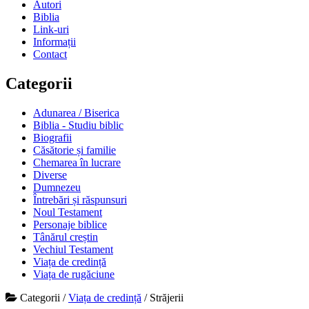
Autori
Biblia
Link-uri
Informații
Contact
Categorii
Adunarea / Biserica
Biblia - Studiu biblic
Biografii
Căsătorie și familie
Chemarea în lucrare
Diverse
Dumnezeu
Întrebări și răspunsuri
Noul Testament
Personaje biblice
Tânărul creștin
Vechiul Testament
Viața de credință
Viața de rugăciune
Categorii
/
Viața de credință
/
Străjerii