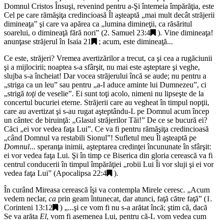
Domnul Cristos Însuşi, revenind pentru a-Şi întemeia împărăţia, este
Cel pe care rămăşiţa credincioasă Îl aşteaptă „
mai mult decât străjerii
dimineaţa
” şi care va apărea ca „
lumina dimineţii, ca răsăritul
soarelui, o dimineaţă fără nori
” (
2. Samuel 23:4
). Vine dimineaţa!
anunţase străjerul în
Isaia 21
; acum, este dimineaţă...
Ce este, străjeri? Vremea avertizărilor a trecut, ca şi cea a rugăciunii
şi a mijlocirii; noaptea s-a sfârşit, nu mai este aşteptare şi veghe,
slujba s-a încheiat! Dar vocea străjerului încă se aude; nu pentru a
„
striga ca un leu
” sau pentru „
a-I aduce aminte lui Dumnezeu
”, ci
„
strigă
toţi
de veselie
”. Ei sunt toţi acolo, nimeni nu lipseşte de la
concertul bucuriei eterne. Străjerii care au vegheat în timpul nopţii,
care au avertizat şi s-au rugat aşteptându-L pe Domnul acum încep
un cântec de biruinţă: „
Glasul străjerilor Tăi!
” De ce se bucură ei?
Căci „
ei vor vedea faţa Lui
”. Ce va fi pentru rămăşiţa credincioasă
„
când Domnul va restabili Sionul
”! Sufletul meu Îl aşteaptă pe
Domnul
... speranţa inimii, aşteptarea credinţei încununate în sfârşit:
ei vor vedea faţa Lui. Şi în timp ce Biserica din gloria cerească va fi
centrul conducerii în timpul împărăţiei „
robii Lui Îi vor sluji şi ei vor
vedea faţa Lui
” (
Apocalipsa 22:4
).
În curând Mireasa cerească îşi va contempla Mirele ceresc. „
Acum
vedem neclar,
ca
prin geam întunecat, dar atunci, faţă către faţă
” (
1.
Corinteni 13:12
) „
...şi ce vom fi nu s-a arătat încă; ştim că, dacă
Se va arăta
El
, vom fi asemenea Lui, pentru că-L vom vedea cum