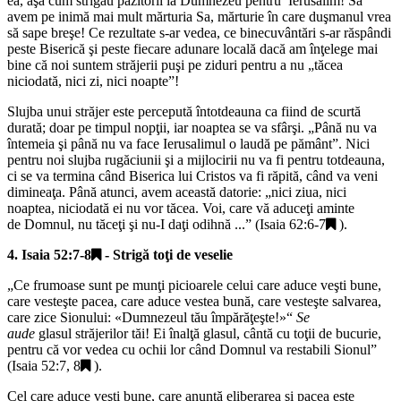
ea, aşa cum strigau păzitorii la Dumnezeu pentru Ierusalim! Să
avem pe inimă mai mult mărturia Sa, mărturie în care duşmanul vrea
să sape breşe! Ce rezultate s-ar vedea, ce binecuvântări s-ar răspândi
peste Biserică şi peste fiecare adunare locală dacă am înţelege mai
bine că noi suntem străjerii puşi pe ziduri pentru a nu „
tăcea
niciodată, nici zi, nici noapte
”!
Slujba unui străjer este percepută întotdeauna ca fiind de scurtă
durată; doar pe timpul nopţii, iar noaptea se va sfârşi. „
Până nu va
întemeia şi până nu va face Ierusalimul o laudă pe pământ
”. Nici
pentru noi slujba rugăciunii şi a mijlocirii nu va fi pentru totdeauna,
ci se va termina când Biserica lui Cristos va fi răpită, când va veni
dimineaţa. Până atunci, avem această datorie: „
nici ziua, nici
noaptea, niciodată ei nu vor tăcea. Voi, care vă aduceţi aminte
de Domnul, nu tăceţi şi nu-I daţi odihnă ...
” (
Isaia 62:6-7
).
4.
Isaia 52:7-8
- Strigă toţi de veselie
„
Ce frumoase sunt pe munţi picioarele celui care aduce veşti bune,
care vesteşte pacea, care aduce vestea bună, care vesteşte salvarea,
care zice Sionului: «Dumnezeul tău împărăţeşte!»“
Se
aude
glasul străjerilor tăi! Ei înalţă glasul, cântă cu toţii de bucurie,
pentru că vor vedea cu ochii lor când Domnul va restabili Sionul
”
(
Isaia 52:7, 8
).
Cel care aduce veşti bune, care anunţă eliberarea şi pacea este