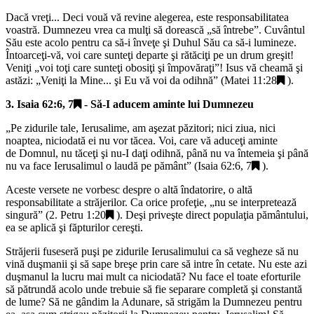
Dacă vreţi... Deci vouă vă revine alegerea, este responsabilitatea
voastră. Dumnezeu vrea ca mulţi să dorească „
să întrebe
”. Cuvântul
Său este acolo pentru ca să-i înveţe şi Duhul Său ca să-i lumineze.
Întoarceţi-vă, voi care sunteţi departe şi rătăciţi pe un drum greşit!
Veniţi „
voi toţi care sunteţi obosiţi şi împovăraţi
”! Isus vă cheamă şi
astăzi: „
Veniţi la Mine... şi Eu vă voi da odihnă
” (
Matei 11:28
).
3.
Isaia 62:6, 7
- Să-I aducem aminte lui Dumnezeu
„
Pe zidurile tale, Ierusalime, am aşezat păzitori; nici ziua, nici
noaptea, niciodată ei nu vor tăcea. Voi, care vă aduceţi aminte
de Domnul, nu tăceţi şi nu-I daţi odihnă, până nu va întemeia şi până
nu va face Ierusalimul o laudă pe pământ
” (
Isaia 62:6, 7
).
Aceste versete ne vorbesc despre o altă îndatorire, o altă
responsabilitate a străjerilor. Ca orice profeţie, „
nu se interpretează
singură
” (
2. Petru 1:20
). Deşi priveşte direct populaţia pământului,
ea se aplică şi făpturilor cereşti.
Străjerii fuseseră puşi pe zidurile Ierusalimului ca să vegheze să nu
vină duşmanii şi să sape breşe prin care să intre în cetate. Nu este azi
duşmanul la lucru mai mult ca niciodată? Nu face el toate eforturile
să pătrundă acolo unde trebuie să fie separare completă şi constantă
de lume? Să ne gândim la Adunare, să strigăm la Dumnezeu pentru