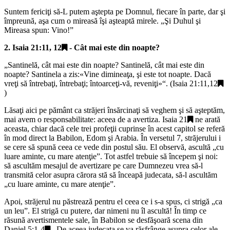
Suntem fericiţi să-L putem aştepta pe Domnul, fiecare în parte, dar şi
împreună, aşa cum o mireasă îşi aşteaptă mirele. „
Şi Duhul şi
Mireasa spun: Vino!
”
2.
Isaia 21:11, 12
- Cât mai este din noapte?
„
Santinelă, cât mai este din noapte? Santinelă, cât mai este din
noapte? Santinela a zis:«Vine dimineaţa, şi este tot noapte. Dacă
vreţi să întrebaţi, întrebaţi; întoarceţi-vă, reveniţi»
“. (
Isaia 21:11,12
)
Lăsaţi aici pe pământ ca străjeri însărcinaţi să veghem şi să aşteptăm,
mai avem o responsabilitate: aceea de a avertiza.
Isaia 21
ne arată
aceasta, chiar dacă cele trei profeţii cuprinse în acest capitol se referă
în mod direct la Babilon, Edom şi Arabia. În versetul 7, străjerului i
se cere să spună ceea ce vede din postul său. El observă, ascultă „
cu
luare aminte, cu mare atenţie
”. Tot astfel trebuie să începem şi noi:
să ascultăm mesajul de avertizare pe care Dumnezeu vrea să-l
transmită celor asupra cărora stă să înceapă judecata, să-l ascultăm
„
cu luare aminte, cu mare atenţie
”.
Apoi, străjerul nu păstrează pentru el ceea ce i s-a spus, ci strigă „
ca
un leu
”. El strigă cu putere, dar nimeni nu îl ascultă! În timp ce
răsună avertismentele sale, în Babilon se desfăşoară scena din
Daniel 5:1-4
. De aceea judecata se va răsfrânge asupra celor ale