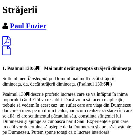
Străjerii
Paul Fuzier
1.
Psalmul 130:6
– Mai mult decât aşteaptă străjerii dimineaţa
Sufletul meu
Îl aşteaptă
pe Domnul mai mult decât străjerii
dimineaţa, da, decât străjerii dimineaţa. (
Psalmul 130:6
)
Psalmul 130
descrie profetic lucrarea care se va înfăptui în inima
poporului când El îl va restabili. Dacă vrem să facem o aplicaţie,
trebuie să vedem în acest caz un suflet care are viaţa din Dumnezeu,
dar care a mers pe un drum ticălos, iar acum realizează starea în care
se află: el are sentimentul păcatului său, conştiinţa sfinţeniei lui
Dumnezeu şi ajunge să cunoască harul Său. Experienţele prin care
trece îl vor determina să aştepte de la Dumnezeu şi apoi să-L aştepte
pe Dumnezeu. Putem spune totuşi că o lucrare interioară