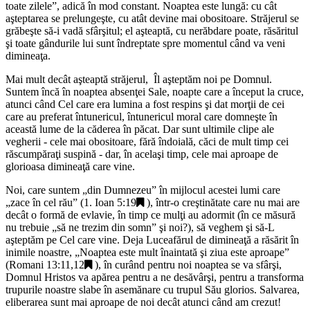
toate zilele
”, adică în mod constant. Noaptea este lungă: cu cât
aşteptarea se prelungeşte, cu atât devine mai obositoare. Străjerul se
grăbeşte să-i vadă sfârşitul; el aşteaptă, cu nerăbdare poate, răsăritul
şi toate gândurile lui sunt îndreptate spre momentul când va veni
dimineaţa.
Mai mult decât aşteaptă străjerul, Îl aşteptăm noi pe Domnul.
Suntem încă în noaptea absenţei Sale, noapte care a început la cruce,
atunci când Cel care era lumina a fost respins şi dat morţii de cei
care au preferat întunericul, întunericul moral care domneşte în
această lume de la căderea în păcat. Dar sunt ultimile clipe ale
vegherii - cele mai obositoare, fără îndoială, căci de mult timp cei
răscumpăraţi suspină - dar, în acelaşi timp, cele mai aproape de
glorioasa dimineaţă care vine.
Noi, care suntem „
din Dumnezeu
” în mijlocul acestei lumi care
„
zace în cel rău
” (
1. Ioan 5:19
), într-o creştinătate care nu mai are
decât o formă de evlavie, în timp ce mulţi au adormit (în ce măsură
nu trebuie „
să ne trezim din somn
” şi noi?), să veghem şi să-L
aşteptăm pe Cel care vine. Deja Luceafărul de dimineaţă a răsărit în
inimile noastre, „
Noaptea este mult înaintată şi ziua este aproape
”
(
Romani 13:11,12
), în curând pentru noi noaptea se va sfârşi,
Domnul Hristos va apărea pentru a ne desăvârşi, pentru a transforma
trupurile noastre slabe în asemănare cu trupul Său glorios. Salvarea,
eliberarea sunt mai aproape de noi decât atunci când am crezut!