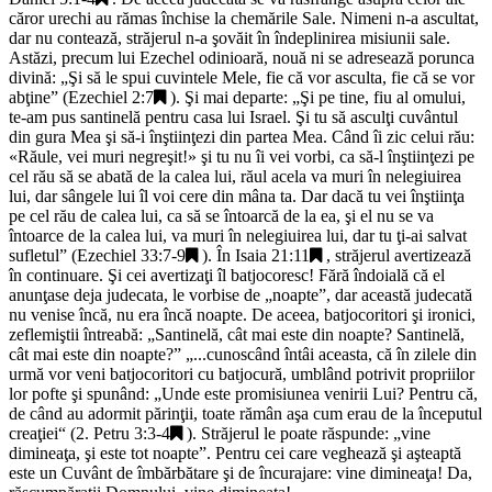
căror urechi au rămas închise la chemările Sale. Nimeni n-a ascultat,
dar nu contează, străjerul n-a şovăit în îndeplinirea misiunii sale.
Astăzi, precum lui Ezechel odinioară, nouă ni se adresează porunca
divină: „
Şi să le spui cuvintele Mele, fie că vor asculta, fie că se vor
abţine
” (
Ezechiel 2:7
). Şi mai departe: „
Şi pe tine, fiu al omului,
te-am pus santinelă pentru casa lui Israel. Şi tu să asculţi cuvântul
din gura Mea şi să-i înştiinţezi din partea Mea. Când îi zic celui rău:
«Răule, vei muri negreşit!» şi tu nu îi vei vorbi, ca să-l înştiinţezi pe
cel rău să se abată de la calea lui, răul acela va muri în nelegiuirea
lui, dar sângele lui îl voi cere din mâna ta. Dar dacă tu vei înştiinţa
pe cel rău de calea lui, ca să se întoarcă de la ea, şi el nu se va
întoarce de la calea lui, va muri în nelegiuirea lui, dar tu ţi-ai salvat
sufletul
” (
Ezechiel 33:7-9
). În
Isaia 21:11
, străjerul avertizează
în continuare. Şi cei avertizaţi îl batjocoresc! Fără îndoială că el
anunţase deja judecata, le vorbise de „
noapte
”, dar această judecată
nu venise încă, nu era încă noapte. De aceea, batjocoritori şi ironici,
zeflemiştii întreabă: „
Santinelă, cât mai este din noapte? Santinelă,
cât mai este din noapte?
” „
...cunoscând întâi aceasta, că în zilele din
urmă vor veni batjocoritori cu batjocură, umblând potrivit propriilor
lor pofte şi spunând: „Unde este promisiunea venirii Lui? Pentru că,
de când au adormit părinţii, toate rămân aşa cum erau de la începutul
creaţiei
“ (
2. Petru 3:3-4
). Străjerul le poate răspunde: „
vine
dimineaţa, şi este tot noapte
”. Pentru cei care veghează şi aşteaptă
este un Cuvânt de îmbărbătare şi de încurajare: vine dimineaţa! Da,