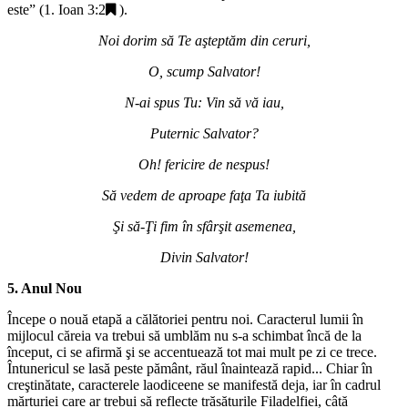
este
” (
1. Ioan 3:2
).
Noi dorim să Te aşteptăm din ceruri,
O, scump Salvator!
N-ai spus Tu: Vin să vă iau,
Puternic Salvator?
Oh! fericire de nespus!
Să vedem de aproape faţa Ta iubită
Şi să-Ţi fim în sfârşit asemenea,
Divin Salvator!
5. Anul Nou
Începe o nouă etapă a călătoriei pentru noi. Caracterul lumii în
mijlocul căreia va trebui să umblăm nu s-a schimbat încă de la
început, ci se afirmă şi se accentuează tot mai mult pe zi ce trece.
Întunericul se lasă peste pământ, răul înaintează rapid... Chiar în
creştinătate, caracterele laodiceene se manifestă deja, iar în cadrul
mărturiei care ar trebui să reflecte trăsăturile Filadelfiei, câtă