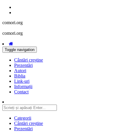
comori.org
comori.org
Toggle navigation
Cântări creștine
Prezentări
Autori
Biblia
Link-uri
Informații
Contact
Categorii
Cântări creștine
Prezentări