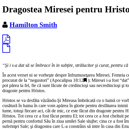
Dragostea Miresei pentru Hrist
Hamilton Smith
“
Şi i s-a dat să se îmbrace în in subţire, strălucitor şi curat, pentru că 
În acest verset ni se vorbeşte despre înfrumuseţarea Miresei. Femeia cea
procurat de la “
negustori
” (
Apocalipsa 18:12
); Miresei i-a fost “
dat
”
pot părea la fel, fie că sunt făcute de credincioşi sau necredincioşi şi t
dragoste pentru Hristos.
Hristos se va desfăta văzându-Şi Mireasa îmbrăcată cu o haină ce vorbe
cusătură în haina în care vom apărea în glorie pentru desfătarea inimii l
lume, totuşi fiecare act, cât de mic, ce este făcut din dragoste pentru Hr
Hristos. Tot ceea ce a fost făcut pentru El; tot ceea ce a fost cheltuit pe
pernă pentru confortul Său în ziua umilei Sale slujbe; cina ce a fost împ
suferinţei Sale; şi dragostea care L-a constrâns să intre în casa din Ema