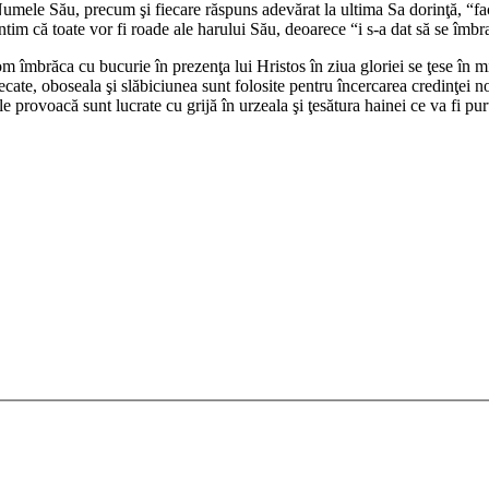
 Numele Său, precum şi fiecare răspuns adevărat la ultima Sa dorinţă, “
fa
ntim că toate vor fi roade ale harului Său, deoarece “
i s-a dat să se îmbr
îmbrăca cu bucurie în prezenţa lui Hristos în ziua gloriei se ţese în mij
cate, oboseala şi slăbiciunea sunt folosite pentru încercarea credinţei no
le provoacă sunt lucrate cu grijă în urzeala şi ţesătura hainei ce va fi pu