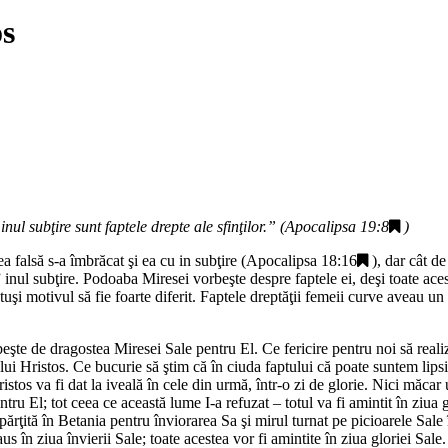
os
inul subţire sunt faptele drepte ale sfinţilor.
” (
Apocalipsa 19:8
)
 falsă s-a îmbrăcat şi ea cu in subţire (
Apocalipsa 18:16
), dar cât d
 inul subţire. Podoaba Miresei vorbeşte despre faptele ei, deşi toate acest
otuşi motivul să fie foarte diferit. Faptele dreptăţii femeii curve aveau un 
şte de dragostea Miresei Sale pentru El. Ce fericire pentru noi să realiz
ui Hristos. Ce bucurie să ştim că în ciuda faptului că poate suntem lipsiţ
istos va fi dat la iveală în cele din urmă, într-o zi de glorie. Nici măcar
ntru El; tot ceea ce această lume I-a refuzat – totul va fi amintit în ziua g
ărţită în Betania pentru înviorarea Sa şi mirul turnat pe picioarele Sale î
us în ziua învierii Sale; toate acestea vor fi amintite în ziua gloriei Sal