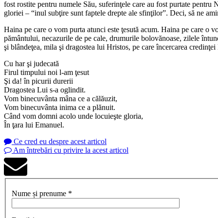
fost rostite pentru numele Său, suferinţele care au fost purtate pentru
gloriei – “
inul subţire sunt faptele drepte ale sfinţilor
”. Deci, să ne ami
Haina pe care o vom purta atunci este ţesută acum. Haina pe care o vom 
pământului, necazurile de pe cale, drumurile bolovănoase, zilele întune
şi blândeţea, mila şi dragostea lui Hristos, pe care încercarea credinţei 
Cu har şi judecată
Firul timpului noi l-am ţesut
Şi da! în picurii durerii
Dragostea Lui s-a oglindit.
Vom binecuvânta mâna ce a călăuzit,
Vom binecuvânta inima ce a plănuit.
Când vom domni acolo unde locuieşte gloria,
În ţara lui Emanuel.
Ce cred eu despre acest articol
Am întrebări cu privire la acest articol
Nume și prenume *