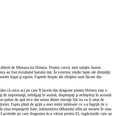
e diferit de Mireasa lui Hristos. Pentru curvă, inul subţire fusese
ea au fost rezultatul harului dat. În exterior, multe fapte ale dreptăţii
motiv legal şi egoist. Faptele drepte ale sfinţilor sunt făcute din
ăm că orice act pe care îl facem din dragoste pentru Hristos este o
i de importanţă, nebăgaţi în seamă, dispreţuiţi şi neînţeleşi în această
 un pahar de apă rece dat unuia dintre micuţii Săi nu va fi uitat de
loriei. Fapta plină de grijă a unei inimi iubitoare ce s-a îngrijit de o
n ziua respingerii Sale; mărturisirea tâlharului aflat pe moarte în ziua
e. Lacrimile pe care dragostea le-a vărsat pentru El, rugăciunile care au