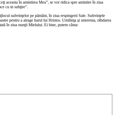
ceţi aceasta în amintirea Mea
”, se vor ridica spre amintire în ziua
ace cu in subţire
”.
locul suferinţelor pe pământ, în ziua respingerii Sale. Suferinţele
astre pentru a atrage harul lui Hristos. Umilinţa şi smerenia, răbdarea
rtată în ziua nunţii Mielului. Ei bine, putem cânta: