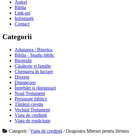
Autori
Biblia
Link-uri
Informații
Contact
Categorii
Adunarea / Biserica
Biblia - Studiu biblic
Biografii
Căsătorie și familie
Chemarea în lucrare
Diverse
Dumnezeu
Întrebări și răspunsuri
Noul Testament
Personaje biblice
Tânărul creștin
Vechiul Testament
Viața de credință
Viața de rugăciune
Categorii
/
Viața de credință
/
Dragostea Miresei pentru Hristos