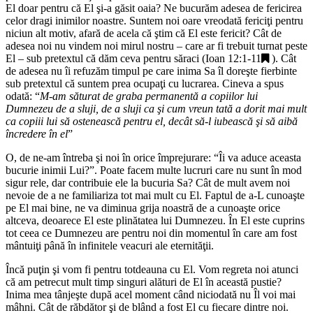
El doar pentru că El şi-a găsit oaia? Ne bucurăm adesea de fericirea
celor dragi inimilor noastre. Suntem noi oare vreodată fericiţi pentru
niciun alt motiv, afară de acela că ştim că El este fericit? Cât de
adesea noi nu vindem noi mirul nostru – care ar fi trebuit turnat peste
El – sub pretextul că dăm ceva pentru săraci (
Ioan 12:1-11
). Cât
de adesea nu îi refuzăm timpul pe care inima Sa îl doreşte fierbinte
sub pretextul că suntem prea ocupaţi cu lucrarea. Cineva a spus
odată: “
M-am săturat de graba permanentă a copiilor lui
Dumnezeu de a sluji, de a sluji ca şi cum vreun tată a dorit mai mult
ca copiii lui să ostenească pentru el, decât să-l iubească şi să aibă
încredere în el
”
O, de ne-am întreba şi noi în orice împrejurare: “Îi va aduce aceasta
bucurie inimii Lui?”. Poate facem multe lucruri care nu sunt în mod
sigur rele, dar contribuie ele la bucuria Sa? Cât de mult avem noi
nevoie de a ne familiariza tot mai mult cu El. Faptul de a-L cunoaşte
pe El mai bine, ne va diminua grija noastră de a cunoaşte orice
altceva, deoarece El este plinătatea lui Dumnezeu. În El este cuprins
tot ceea ce Dumnezeu are pentru noi din momentul în care am fost
mântuiţi până în infinitele veacuri ale eternităţii.
Încă puţin şi vom fi pentru totdeauna cu El. Vom regreta noi atunci
că am petrecut mult timp singuri alături de El în această pustie?
Inima mea tânjeşte după acel moment când niciodată nu Îl voi mai
mâhni. Cât de răbdător şi de blând a fost El cu fiecare dintre noi.