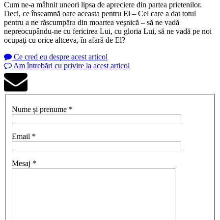
Cum ne-a mâhnit uneori lipsa de apreciere din partea prietenilor.
Deci, ce înseamnă oare aceasta pentru El – Cel care a dat totul
pentru a ne răscumpăra din moartea veşnică – să ne vadă
nepreocupându-ne cu fericirea Lui, cu gloria Lui, să ne vadă pe noi
ocupaţi cu orice altceva, în afară de El?
Ce cred eu despre acest articol
Am întrebări cu privire la acest articol
Nume și prenume *
Email *
Mesaj *