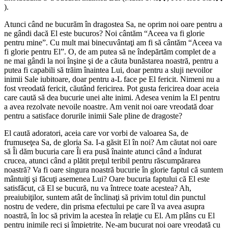
).
Atunci când ne bucurăm în dragostea Sa, ne oprim noi oare pentru a
ne gândi dacă El este bucuros? Noi cântăm “Aceea va fi glorie
pentru mine”. Cu mult mai binecuvântaţi am fi să cântăm “Aceea va
fi glorie pentru El”. O, de am putea să ne îndepărtăm complet de a
ne mai gândi la noi înşine şi de a căuta bunăstarea noastră, pentru a
putea fi capabili să trăim înaintea Lui, doar pentru a sluji nevoilor
inimii Sale iubitoare, doar pentru a-L face pe El fericit. Nimeni nu a
fost vreodată fericit, căutând fericirea. Pot gusta fericirea doar aceia
care caută să dea bucurie unei alte inimi. Adesea venim la El pentru
a avea rezolvate nevoile noastre. Am venit noi oare vreodată doar
pentru a satisface dorurile inimii Sale pline de dragoste?
El caută adoratori, aceia care vor vorbi de valoarea Sa, de
frumuseţea Sa, de gloria Sa. I-a găsit El în noi? Am căutat noi oare
să Îi dăm bucuria care Îi era pusă înainte atunci când a îndurat
crucea, atunci când a plătit preţul teribil pentru răscumpărarea
noastră? Va fi oare singura noastră bucurie în glorie faptul că suntem
mântuiţi şi făcuţi asemenea Lui? Oare bucuria faptului că El este
satisfăcut, că El se bucură, nu va întrece toate acestea? Ah,
preaiubiţilor, suntem atât de înclinaţi să privim totul din punctul
nostru de vedere, din prisma efectului pe care îl va avea asupra
noastră, în loc să privim la acestea în relaţie cu El. Am plâns cu El
pentru inimile reci şi împietrite. Ne-am bucurat noi oare vreodată cu