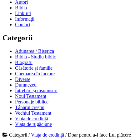
Autori
Biblia
Link-uri
Informații
Contact
Categorii
Adunarea / Biserica
Biblia - Studiu biblic
Biografii
Căsătorie și familie
Chemarea în lucrare
Diverse
Dumnezeu
Întrebări și răspunsuri
Noul Testament
Personaje biblice
Tânărul creștin
Vechiul Testament
Viața de credință
Viața de rugăciune
Categorii
/
Viața de credință
/
Doar pentru a-I face Lui plăcere