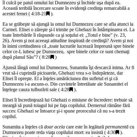
îl culcă pe patul omului lui Dumnezeu şi închide uşa după ea.
Această teribilă încercare scoate în evidenţă credinţa remarcabilă a
acestei femei (
4:18-21
).
Ea se grăbeşte să ajungă la omul lui Dumnezeu care se afla atunci la
Carmel. Elisei o zăreşte şi-l trimite pe Ghehazi în întâmpinarea ei. La
toate întrebările îi răspunde ca şi soţului ei: „
Totul e bine
” (v. 23,
26). Avem şi noi aceeaşi atitudine inspirată de credinţă? Avem şi noi
în inimi certitudinea că „
toate lucrurile lucrează împreună spre binele
celor ce-L iubesc pe Dumnezeu, spre binele celor ce sunt chemaţi
după planul Său
”? (
8:28
)
Ajunsă lângă omul lui Dumnezeu, Sunamita îşi descarcă inima. Ar fi
vrut să-i cuprindă picioarele, Ghehazi vrea s-o îndepărteze, dar
Elisei îl opreşte. El a înţeles amărăciunea din sufletul ei şi că
Dumnezeu i-a ascuns-o. Din cuvintele întretăiate ale Sunamitei el
înţelege cauza tulburării sale (
4:28
).
Elisei îi încredinţează lui Ghehazi o misiune de încredere: trebuie să
meargă să pună toiagul lui pe faţa copilului. Demersul rămâne fără
succes: Ghehazi se întoarce şi-i spune prorocului că nu s-a trezit
copilul.
Sunamita a înţeles că
doar acela
care este în legătură
permanentă
cu
Dumnezeu poate reda viaţa copilului mort: ea insistă (
4:30
).