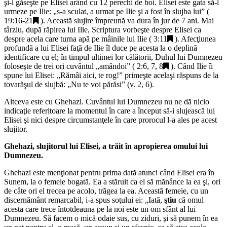
şi-l găseşte pe Elisei arând cu 12 perechi de boi. Elisei este gata să-l
urmeze pe Ilie: „
s-a sculat, a urmat pe Ilie şi a fost în slujba lui
” (
19:16-21
). Această slujire împreună va dura în jur de 7 ani. Mai
târziu, după răpirea lui Ilie, Scriptura vorbeşte despre Elisei ca
despre acela care turna apă pe mâinile lui Ilie (
3:11
). Afecţiunea
profundă a lui Elisei faţă de Ilie îl duce pe acesta la o deplină
identificare cu el; în timpul ultimei lor călătorii, Duhul lui Dumnezeu
foloseşte de trei ori cuvântul „
amândoi
” (
2:6, 7, 8
). Când Ilie îi
spune lui Elisei: „
Rămâi aici, te rog!
” primeşte acelaşi răspuns de la
tovarăşul de slujbă: „
Nu te voi părăsi
” (v. 2, 6).
Altceva este cu Ghehazi. Cuvântul lui Dumnezeu nu ne dă nicio
indicaţie referitoare la momentul în care a început să-i slujească lui
Elisei şi nici despre circumstanţele în care prorocul l-a ales pe acest
slujitor.
Ghehazi, slujitorul lui Elisei, a trăit în apropierea omului lui
Dumnezeu.
Ghehazi este menţionat pentru prima dată atunci când Elisei era în
Sunem, la o femeie bogată. Ea a stăruit ca el să mănânce la ea şi, ori
de câte ori el trecea pe acolo, trăgea la ea. Această femeie, cu un
discernământ remarcabil, i-a spus soţului ei: „
Iată,
ştiu
că omul
acesta care trece întotdeauna pe la noi este un om sfânt al lui
Dumnezeu. Să facem o mică odaie sus, cu ziduri, şi să punem în ea