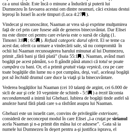
ca a unui tânăr. Este încă o minune a îndurării şi puterii lui
Dumnezeu în favoarea acestui om dintre neamuri, căci existau destui
leproşi în Israel în acele timpuri (
Luca 4:27
).
Vindecat şi recunoscător, Naaman ar vrea să-şi exprime mulţumirea
faţă de cel prin care fusese atât de generos binecuvântat. Dar Elisei
nu este dintre cei pentru care evlavia este o sursă de câştig (
1.
Timotei 3:8
;
6:5
).
Refuză categoric darul oferit
. El se teme ca
acest dar, oferit ca urmare a vindecării sale, să nu compromită în
ochii lui Naaman recunoaşterea harului minunat al lui Dumnezeu,
primit „fără bani şi fără plată” (
Isaia 55:1
). Naaman, având mari
bogăţii pe acest pământ, s-o fi gândit până atunci că
totul
se poate
cumpăra
cu bani. Or, el a primit
gratuit
viaţa
veşnică
, cea pe care
toate bogăţiile din lume nu o pot cumpăra, deşi, vai!, aceleaşi bogăţii
pot
să închidă
drumul care duce la viaţă şi la binecuvântare.
Vederea bogăţiilor lui Naaman (cei 10 talanţi de argint, cei 6.000 de
sicli de aur şi cele 10 veşminte de schimb -
5:5
) a
trezit
lăcomia
necondamnată
a inimii lui Ghehazi. Iubirea de bogăţii tinde astfel să
anuleze harul fără plată care s-a răsfrânt asupra lui Naaman.
Ghehazi este un israelit care, convins de privilegiile
exterioare
,
consideră de neconceput modul în care Elisei „
l-a cruţat pe
sirianul
acela Naaman şi n-a primit din mâna lui ce adusese
”. Gata să ia
numele lui Dumnezeu în deşert pentru a-şi justifica isprava, el