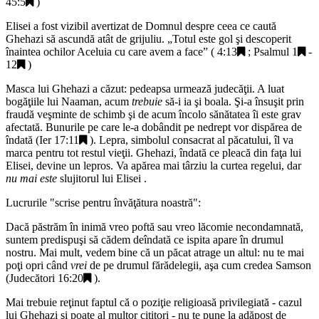
45:5
)
Elisei a fost vizibil avertizat de Domnul despre ceea ce caută
Ghehazi să ascundă atât de grijuliu. „
Totul este gol şi descoperit
înaintea ochilor Aceluia cu care avem a face
” (
4:13
;
Psalmul 1
-
12
)
Masca lui Ghehazi a căzut: pedeapsa urmează judecăţii. A luat
bogăţiile lui Naaman, acum
trebuie
să-i ia şi boala. Şi-a însuşit prin
fraudă veşminte de schimb şi de acum încolo sănătatea îi este grav
afectată. Bunurile pe care le-a dobândit pe nedrept vor dispărea de
îndată (
Ier 17:11
). Lepra, simbolul consacrat al păcatului, îl va
marca pentru tot restul vieţii. Ghehazi, îndată ce pleacă din faţa lui
Elisei, devine un lepros. Va apărea mai târziu la curtea regelui, dar
nu mai este
slujitorul lui Elisei .
Lucrurile "
scrise pentru învăţătura noastră
":
Dacă păstrăm în inimă vreo poftă sau vreo lăcomie necondamnată,
suntem predispuşi să cădem deîndată ce ispita apare în drumul
nostru. Mai mult, vedem bine că un păcat atrage un altul: nu te mai
poţi opri când
vrei
de pe drumul fărădelegii, aşa cum credea Samson
(
Judecători 16:20
).
Mai trebuie reţinut faptul că o poziţie religioasă privilegiată - cazul
lui Ghehazi şi poate al multor cititori - nu te pune la adăpost de