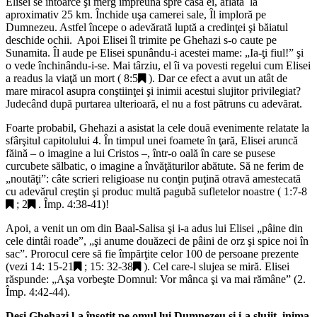
Elisei se întoarce şi merg împreună spre casa ei, aflată la
aproximativ 25 km. Închide uşa camerei sale, Îl imploră pe
Dumnezeu. Astfel începe o adevărată luptă a credinţei şi băiatul
deschide ochii. Apoi Elisei îl trimite pe Ghehazi s-o caute pe
Sunamita. Îl aude pe Elisei spunându-i acestei mame: „
Ia-ţi fiul!
” şi
o vede închinându-i-se. Mai târziu, el îi va povesti regelui cum Elisei
a readus la viaţă un mort (
8:5
). Dar ce efect a avut un atât de
mare miracol asupra conştiinţei şi inimii acestui slujitor privilegiat?
Judecând după purtarea ulterioară, el nu a fost pătruns cu adevărat.
Foarte probabil, Ghehazi a asistat la cele două evenimente relatate la
sfârşitul capitolului 4. În timpul unei foamete în ţară, Elisei aruncă
făină – o imagine a lui Cristos –, într-o oală în care se pusese
curcubete sălbatic, o imagine a învăţăturilor abătute. Să ne ferim de
„noutăţi”: câte scrieri religioase nu conţin puţină otravă amestecată
cu adevărul creştin şi produc multă pagubă sufletelor noastre (
1:7-8
;
2
. Împ. 4:38-41)!
Apoi, a venit un om din Baal-Salisa şi i-a adus lui Elisei „
pâine din
cele dintâi roade
”, „
şi anume douăzeci de pâini de orz şi spice noi în
sac
”. Prorocul cere să fie împărţite celor 100 de persoane prezente
(vezi
14: 15-21
;
15: 32-38
). Cel care-l slujea se miră. Elisei
răspunde: „
Aşa vorbeşte Domnul: Vor mânca şi va mai rămâne
” (2.
Împ. 4:42-44).
Deşi Ghehazi l-a însoţit pe omul lui Dumnezeu şi i-a slujit, inima