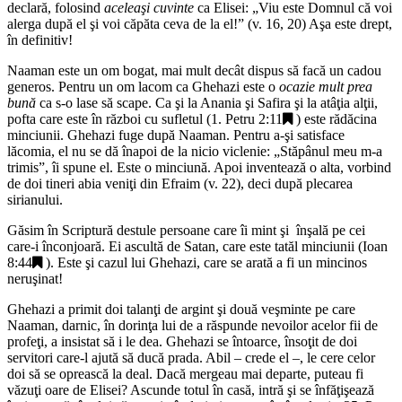
declară, folosind
aceleaşi cuvinte
ca Elisei: „
Viu este Domnul că voi
alerga după el şi voi căpăta ceva de la el!
” (v. 16, 20) Aşa este drept,
în definitiv!
Naaman este un om bogat, mai mult decât dispus să facă un cadou
generos. Pentru un om lacom ca Ghehazi este o
ocazie mult prea
bună
ca s-o lase să scape. Ca şi la Anania şi Safira şi la atâţia alţii,
pofta care este în război cu sufletul (
1. Petru 2:11
) este rădăcina
minciunii. Ghehazi fuge după Naaman. Pentru a-şi satisface
lăcomia, el nu se dă înapoi de la nicio viclenie: „
Stăpânul meu m-a
trimis
”, îi spune el. Este o minciună. Apoi inventează o alta, vorbind
de doi tineri abia veniţi din Efraim (v. 22), deci după plecarea
sirianului.
Găsim în Scriptură destule persoane care îi mint şi înşală pe cei
care-i înconjoară. Ei ascultă de Satan, care este tatăl minciunii (
Ioan
8:44
). Este şi cazul lui Ghehazi, care se arată a fi un mincinos
neruşinat!
Ghehazi a primit doi talanţi de argint şi două veşminte pe care
Naaman, darnic, în dorinţa lui de a răspunde nevoilor acelor fii de
profeţi, a insistat să i le dea. Ghehazi se întoarce, însoţit de doi
servitori care-l ajută să ducă prada. Abil – crede el –, le cere celor
doi să se oprească la deal. Dacă mergeau mai departe, puteau fi
văzuţi oare de Elisei? Ascunde totul în casă, intră şi se înfăţişează