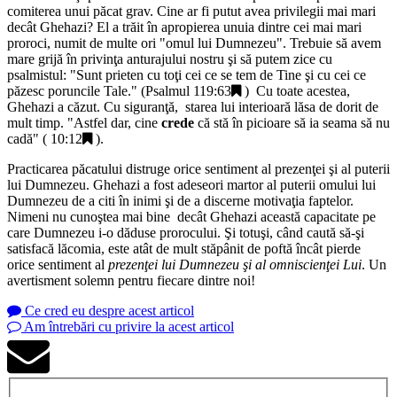
comiterea unui păcat grav. Cine ar fi putut avea privilegii mai mari
decât Ghehazi? El a trăit în apropierea unuia dintre cei mai mari
proroci, numit de multe ori "
omul lui Dumnezeu
". Trebuie să avem
mare grijă în privinţa anturajului nostru şi să putem zice cu
psalmistul: "
Sunt prieten cu toţi cei ce se tem de Tine şi cu cei ce
păzesc poruncile Tale.
" (
Psalmul 119:63
) Cu toate acestea,
Ghehazi a căzut. Cu siguranţă, starea lui interioară lăsa de dorit de
mult timp. "
Astfel dar, cine
crede
că stă în picioare să ia seama să nu
cadă
" (
10:12
).
Practicarea păcatului distruge orice sentiment al prezenţei şi al puterii
lui Dumnezeu. Ghehazi a fost adeseori martor al puterii omului lui
Dumnezeu de a citi în inimi şi de a discerne motivaţia faptelor.
Nimeni nu cunoştea mai bine decât Ghehazi această capacitate pe
care Dumnezeu i-o dăduse prorocului. Şi totuşi, când caută să-şi
satisfacă lăcomia, este atât de mult stăpânit de poftă încât pierde
orice sentiment al
prezenţei lui Dumnezeu şi al omniscienţei Lui
. Un
avertisment solemn pentru fiecare dintre noi!
Ce cred eu despre acest articol
Am întrebări cu privire la acest articol