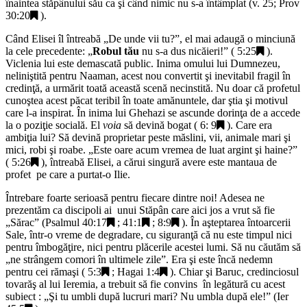
înaintea stăpânului său ca şi când nimic nu s-a întâmplat (v. 25;
Prov
30:20
).
Când Elisei îl întreabă „
De unde vii tu?
”, el mai adaugă o minciună
la cele precedente: „
Robul tău
nu s-a dus nicăieri!
” (
5:25
).
Viclenia lui este demascată public. Inima omului lui Dumnezeu,
neliniştită pentru Naaman, acest nou convertit şi inevitabil fragil în
credinţă, a urmărit toată această scenă necinstită. Nu doar că profetul
cunoştea acest păcat teribil în toate amănuntele, dar ştia şi motivul
care l-a inspirat. În inima lui Ghehazi se ascunde dorinţa de a accede
la o poziţie socială. El
voia
să devină bogat (
6: 9
). Care era
ambiţia lui? Să devină proprietar peste măslini, vii, animale mari şi
mici, robi şi roabe. „
Este oare acum vremea de luat argint şi haine?
”
(
5:26
), întreabă Elisei, a cărui singură avere este mantaua de
profet pe care a purtat-o Ilie.
Întrebare foarte serioasă pentru fiecare dintre noi! Adesea ne
prezentăm ca discipoli ai unui Stăpân care aici jos a vrut să fie
„
Sărac
” (
Psalmul 40:17
;
41:1
;
8:9
). În aşteptarea întoarcerii
Sale, într-o vreme de degradare, cu siguranţă că nu este timpul nici
pentru îmbogăţire, nici pentru plăcerile acestei lumi. Să nu căutăm să
„
ne strângem comori în ultimele zile
”. Era şi este încă nedemn
pentru cei rămaşi (
5:3
;
Hagai 1:4
). Chiar şi Baruc, credinciosul
tovarăş al lui Ieremia, a trebuit să fie convins în legătură cu acest
subiect : „
Şi tu umbli după lucruri mari? Nu umbla după ele!
” (
Ier