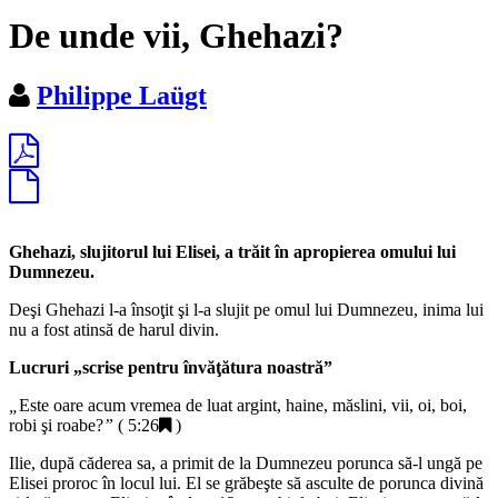
De unde vii, Ghehazi?
Philippe Laügt
Ghehazi, slujitorul lui Elisei, a trăit în apropierea omului lui
Dumnezeu.
Deşi Ghehazi l-a însoţit şi l-a slujit pe omul lui Dumnezeu, inima lui
nu a fost atinsă de harul divin.
Lucruri „
scrise pentru învăţătura noastră
”
„
Este oare acum vremea de luat argint, haine, măslini, vii, oi, boi,
robi şi roabe?
”
(
5:26
)
Ilie, după căderea sa, a primit de la Dumnezeu porunca să-l ungă pe
Elisei proroc în locul lui. El se grăbeşte să asculte de porunca divină