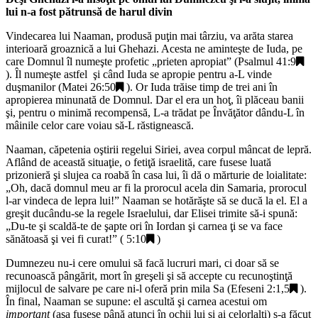
lui n-a fost pătrunsă de harul divin
Vindecarea lui Naaman, produsă puţin mai târziu, va arăta starea
interioară groaznică a lui Ghehazi. Acesta ne aminteşte de Iuda, pe
care Domnul îl numeşte profetic „
prieten apropiat
” (
Psalmul 41:9
). Îl numeşte astfel şi când Iuda se apropie pentru a-L vinde
duşmanilor (
Matei 26:50
). Or Iuda trăise timp de trei ani în
apropierea minunată de Domnul. Dar el era un hoţ, îi plăceau banii
şi, pentru o minimă recompensă, L-a trădat pe Învăţător dându-L în
mâinile celor care voiau să-L răstignească.
Naaman, căpetenia oştirii regelui Siriei, avea corpul mâncat de lepră.
Aflând de această situaţie, o fetiţă israelită, care fusese luată
prizonieră şi slujea ca roabă în casa lui, îi dă o mărturie de loialitate:
„
Oh, dacă domnul meu ar fi la prorocul acela din Samaria, prorocul
l-ar vindeca de lepra lui!
” Naaman se hotărăşte să se ducă la el. El a
greşit ducându-se la regele Israelului, dar Elisei trimite să-i spună:
„
Du-te şi scaldă-te de şapte ori în Iordan şi carnea ţi se va face
sănătoasă şi vei fi curat!
” (
5:10
)
Dumnezeu nu-i cere omului să facă lucruri mari, ci doar să se
recunoască pângărit, mort în greşeli şi să accepte cu recunoştinţă
mijlocul de salvare pe care ni-l oferă prin mila Sa (
Efeseni 2:1,5
).
În final, Naaman se supune: el ascultă şi carnea acestui om
important
(aşa fusese până atunci în ochii lui şi ai celorlalţi) s-a făcut