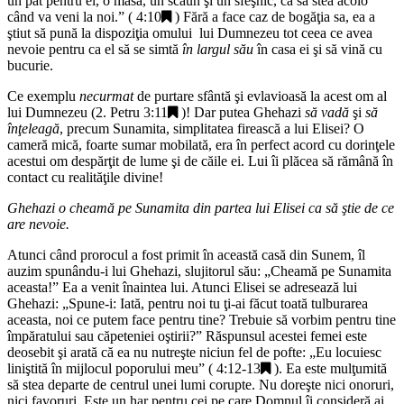
un pat pentru el, o masă, un scaun şi un sfeşnic, ca să stea acolo
când va veni la noi.
” (
4:10
) Fără a face caz de bogăţia sa, ea a
ştiut să pună la dispoziţia omului lui Dumnezeu tot ceea ce avea
nevoie pentru ca el să se simtă
în largul său
în casa ei şi să vină cu
bucurie.
Ce exemplu
necurmat
de purtare sfântă şi evlavioasă la acest om al
lui Dumnezeu (
2. Petru 3:11
)! Dar putea Ghehazi
să vadă
şi
să
înţeleagă
, precum Sunamita, simplitatea firească a lui Elisei? O
cameră mică, foarte sumar mobilată, era în perfect acord cu dorinţele
acestui om despărţit de lume şi de căile ei. Lui îi plăcea să rămână în
contact cu realităţile divine!
Ghehazi o cheamă pe Sunamita din partea lui Elisei ca să ştie de ce
are nevoie.
Atunci când prorocul a fost primit în această casă din Sunem, îl
auzim spunându-i lui Ghehazi, slujitorul său: „
Cheamă pe Sunamita
aceasta!
” Ea a venit înaintea lui. Atunci Elisei se adresează lui
Ghehazi: „
Spune-i: Iată, pentru noi tu ţi-ai făcut toată tulburarea
aceasta, noi ce putem face pentru tine? Trebuie să vorbim pentru tine
împăratului sau căpeteniei oştirii?
” Răspunsul acestei femei este
deosebit şi arată că ea nu nutreşte niciun fel de pofte: „
Eu locuiesc
liniştită în mijlocul poporului meu
” (
4:12-13
). Ea este mulţumită
să stea departe de centrul unei lumi corupte. Nu doreşte nici onoruri,
nici favoruri. Este un har pentru cei pe care Domnul îi consideră ai