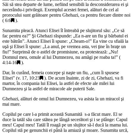
Săi să stea departe de lume, nefiind sensibili la desconsiderarea ei şi
necerându-i privilegii. Exemplul acestei femei, alături de cel al
prorocului sunt grăitoare pentru Ghehazi, ca pentru fiecare dintre noi
(
6:6
).
Sunamita pleacă. Atunci Elisei îl întreabă pe slujitorul său: „
Ce să
fac pentru ea?
” Şi Ghehazi răspunde: „
Ea n-are un fiu şi bărbatul ei
este bătrân
”. Atunci Elisei îi spune: „
Cheam-o!
” Ea vine cu sfială la
uşă şi Elisei îi spune: „
La anul, pe vremea asta, vei ţine în braţe un
fiu!
” Surprinsă de o astfel de promisiune, ea protestează: „
Nu!
Domnul meu, omule al lui Dumnezeu, nu amăgi pe roaba ta!
” (
4:14-16
).
Dar, în curând, femeia concepe şi naşte un fiu, „
cum îi spusese
Elisei
” (v. 17,
10:23
). De acum înainte, zi de zi, Ghehazi, va fi
martor, în compania lui Elisei, la astfel de efecte ale milei lui
Dumnezeu şi la astfel de miracole ale puterii Sale.
Ghehazi, alături de omul lui Dumnezeu, va asista la un miracol şi
mai mare.
Copilul pe care l-a primit această Sunamită s-a făcut mare. El se
duce la tatăl său care stătea pe lângă secerători şi i se plânge: Capul
meu! Capul meu! Tatăl îl roagă pe un slujitor să-l ducă la mama lui.
Copilul stă pe genunchii ei până la amiază şi moare. Sunamita urcă,