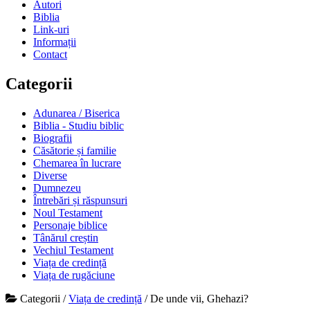
Autori
Biblia
Link-uri
Informații
Contact
Categorii
Adunarea / Biserica
Biblia - Studiu biblic
Biografii
Căsătorie și familie
Chemarea în lucrare
Diverse
Dumnezeu
Întrebări și răspunsuri
Noul Testament
Personaje biblice
Tânărul creștin
Vechiul Testament
Viața de credință
Viața de rugăciune
Categorii
/
Viața de credință
/
De unde vii, Ghehazi?