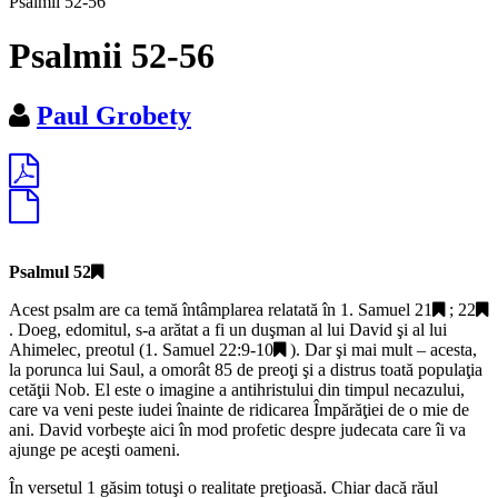
Psalmii 52-56
Psalmii 52-56
Paul Grobety
Psalmul 52
Acest psalm are ca temă întâmplarea relatată în
1. Samuel 21
;
22
. Doeg, edomitul, s-a arătat a fi un duşman al lui David şi al lui
Ahimelec, preotul (
1. Samuel 22:9-10
). Dar şi mai mult – acesta,
la porunca lui Saul, a omorât 85 de preoţi şi a distrus toată populaţia
cetăţii Nob. El este o imagine a antihristului din timpul necazului,
care va veni peste iudei înainte de ridicarea Împărăţiei de o mie de
ani. David vorbeşte aici în mod profetic despre judecata care îi va
ajunge pe aceşti oameni.
În versetul 1 găsim totuşi o realitate preţioasă. Chiar dacă răul