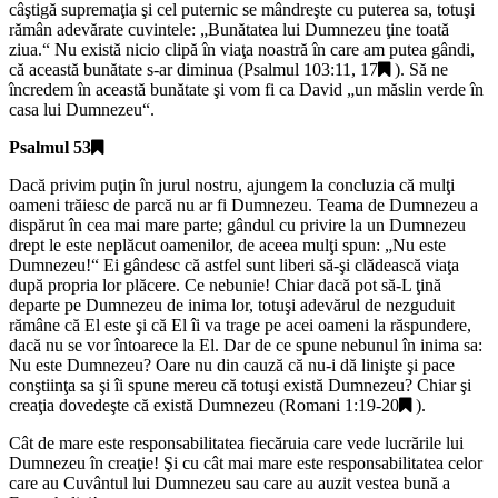
câştigă supremaţia şi cel puternic se mândreşte cu puterea sa, totuşi
rămân adevărate cuvintele: „
Bunătatea lui Dumnezeu ţine toată
ziua.
“ Nu există nicio clipă în viaţa noastră în care am putea gândi,
că această bunătate s-ar diminua (
Psalmul 103:11, 17
). Să ne
încredem în această bunătate şi vom fi ca David „
un măslin verde în
casa lui Dumnezeu
“.
Psalmul 53
Dacă privim puţin în jurul nostru, ajungem la concluzia că mulţi
oameni trăiesc de parcă nu ar fi Dumnezeu. Teama de Dumnezeu a
dispărut în cea mai mare parte; gândul cu privire la un Dumnezeu
drept le este neplăcut oamenilor, de aceea mulţi spun: „
Nu este
Dumnezeu!
“ Ei gândesc că astfel sunt liberi să-şi clădească viaţa
după propria lor plăcere. Ce nebunie! Chiar dacă pot să-L ţină
departe pe Dumnezeu de inima lor, totuşi adevărul de nezguduit
rămâne că El este şi că El îi va trage pe acei oameni la răspundere,
dacă nu se vor întoarece la El. Dar de ce spune nebunul în inima sa:
Nu este Dumnezeu? Oare nu din cauză că nu-i dă linişte şi pace
conştiinţa sa şi îi spune mereu că totuşi există Dumnezeu? Chiar şi
creaţia dovedeşte că există Dumnezeu (
Romani 1:19-20
).
Cât de mare este responsabilitatea fiecăruia care vede lucrările lui
Dumnezeu în creaţie! Şi cu cât mai mare este responsabilitatea celor
care au Cuvântul lui Dumnezeu sau care au auzit vestea bună a