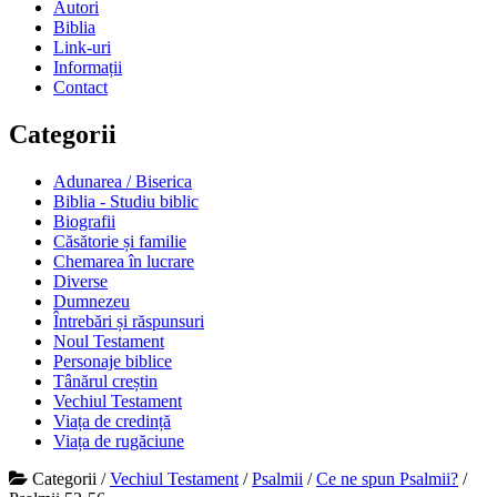
Autori
Biblia
Link-uri
Informații
Contact
Categorii
Adunarea / Biserica
Biblia - Studiu biblic
Biografii
Căsătorie și familie
Chemarea în lucrare
Diverse
Dumnezeu
Întrebări și răspunsuri
Noul Testament
Personaje biblice
Tânărul creștin
Vechiul Testament
Viața de credință
Viața de rugăciune
Categorii
/
Vechiul Testament
/
Psalmii
/
Ce ne spun Psalmii?
/