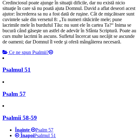
Credinciosul poate ajunge în situaţii dificile, dar nu există nicio
situaţie în care să nu poată ajuta Domnul. David a aflat deseori acest
ajutor: încrederea sa nu a fost dată de ruşine. Cât de mişcătoare sunt
cuvintele sale din versetul 8: „
Tu numeri rătăcirile mele; pune
lacrimile mele în burduful Tău: nu sunt ele în cartea Ta?
“ Inima se
bucură când găseşte un astfel de adevăr în Sfânta Scriptură. Poate au
curs multe lacrimi în ascuns. Sufletul încercat sau necăjit se ascunde
de oameni; dar Domnul îl vede şi oferă mângâierea necesară.
Ce ne spun Psalmii?
Psalmul 51
Psalm 57
Psalmii 58-59
Înainte
Psalm 57
Înapoi
Psalmul 51