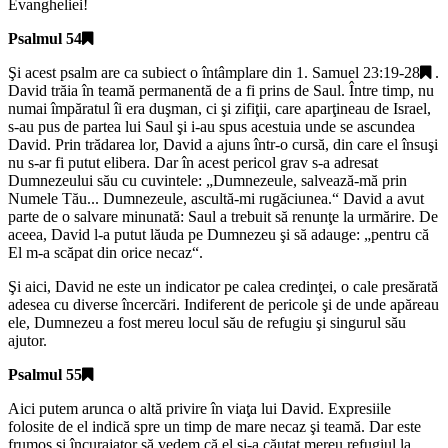
Evangheliei!
Psalmul 54
Şi acest psalm are ca subiect o întâmplare din
1. Samuel 23:19-28
.
David trăia în teamă permanentă de a fi prins de Saul. Între timp, nu
numai împăratul îi era duşman, ci şi zifiţii, care aparţineau de Israel,
s-au pus de partea lui Saul şi i-au spus acestuia unde se ascundea
David. Prin trădarea lor, David a ajuns într-o cursă, din care el însuşi
nu s-ar fi putut elibera. Dar în acest pericol grav s-a adresat
Dumnezeului său cu cuvintele: „
Dumnezeule, salvează-mă prin
Numele Tău... Dumnezeule, ascultă-mi rugăciunea.
“ David a avut
parte de o salvare minunată: Saul a trebuit să renunţe la urmărire. De
aceea, David l-a putut lăuda pe Dumnezeu şi să adauge: „
pentru că
El m-a scăpat din orice necaz
“.
Şi aici, David ne este un indicator pe calea credinţei, o cale presărată
adesea cu diverse încercări. Indiferent de pericole şi de unde apăreau
ele, Dumnezeu a fost mereu locul său de refugiu şi singurul său
ajutor.
Psalmul 55
Aici putem arunca o altă privire în viaţa lui David. Expresiile
folosite de el indică spre un timp de mare necaz şi teamă. Dar este
frumos şi încurajator să vedem că el şi-a căutat mereu refugiul la