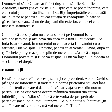
Dumnezeul său. Oricare ar fi fost duşmanii săi, fie Saul, fie
Absalom, David ştia că există Unul spre care se poate îndrepta, care
era scutul şi turnul său (
Psalmul 18:2
). Împrejurările erau cu atât
mai dureroase pentru el, cu cât situaţia deznădăjduită în care se
găsea fusese cauzată nu de duşmani din exterior, ci de cei care
fuseseră sfătuitorii săi.
Chiar dacă acest psalm nu are ca subiect pe Domnul Isus,
recunoaştem totuşi aici ceva din ceea ce a trăit El cu ucenicul Său
Iuda Iscarioteanul. În momentul în care acesta L-a vândut cu o
sărutare, Isus i-a spus: „
Prietene, pentru ce ai venit?
“ David, după ce
îşi încheie plângerea, spune plin de încredere: „
Aruncă asupra
Domnului povara ta şi El te va susţine. El nu va îngădui niciodată să
se clatine cel drept.
“
Psalmul 56
Există o deosebire între acest psalm şi cel precedent. Acolo David se
plângea de infidelitate şi trădare din partea prietenilor săi; aici însă
sunt filistenii cei care îi dau de furcă, iar viaţa sa este din nou în
pericol. Fie că este vorba despre mâhnirea duhului din cauza
infidelităţii tovarăşilor săi, fie că este vorba despre pericole din
partea duşmanilor, numai Dumnezeu l-a putut ajuta şi încuraja: „
În
ziua în care mă voi teme, mă voi încrede în Tine.
“