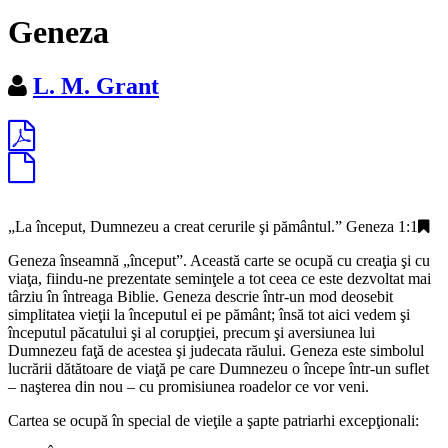
Geneza
L. M. Grant
„
La început, Dumnezeu a creat cerurile şi pământul
.”
Geneza 1:1
Geneza înseamnă „început”. Această carte se ocupă cu creaţia şi cu
viaţa, fiindu-ne prezentate seminţele a tot ceea ce este dezvoltat mai
târziu în întreaga Biblie. Geneza descrie într-un mod deosebit
simplitatea vieţii la începutul ei pe pământ; însă tot aici vedem şi
începutul păcatului şi al corupţiei, precum şi aversiunea lui
Dumnezeu faţă de acestea şi judecata răului. Geneza este simbolul
lucrării dătătoare de viaţă pe care Dumnezeu o începe într-un suflet
– naşterea din nou – cu promisiunea roadelor ce vor veni.
Cartea se ocupă în special de vieţile a şapte patriarhi excepţionali: