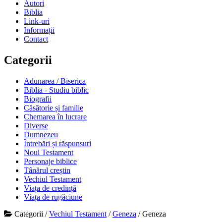
Autori
Biblia
Link-uri
Informații
Contact
Categorii
Adunarea / Biserica
Biblia - Studiu biblic
Biografii
Căsătorie și familie
Chemarea în lucrare
Diverse
Dumnezeu
Întrebări și răspunsuri
Noul Testament
Personaje biblice
Tânărul creștin
Vechiul Testament
Viața de credință
Viața de rugăciune
Categorii
/
Vechiul Testament
/
Geneza
/
Geneza