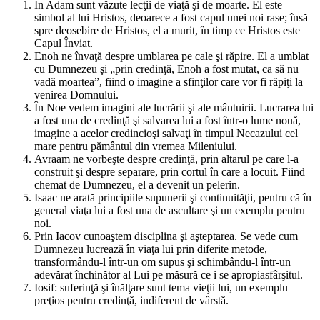
În Adam sunt văzute lecţii de viaţă şi de moarte. El este
simbol al lui Hristos, deoarece a fost capul unei noi rase; însă
spre deosebire de Hristos, el a murit, în timp ce Hristos este
Capul Înviat.
Enoh ne învaţă despre umblarea pe cale şi răpire. El a umblat
cu Dumnezeu şi „
prin credinţă, Enoh a fost mutat, ca să nu
vadă moartea
”, fiind o imagine a sfinţilor care vor fi răpiţi la
venirea Domnului.
În Noe vedem imagini ale lucrării şi ale mântuirii. Lucrarea lui
a fost una de credinţă şi salvarea lui a fost într-o lume nouă,
imagine a acelor credincioşi salvaţi în timpul Necazului cel
mare pentru pământul din vremea Mileniului.
Avraam ne vorbeşte despre credinţă, prin altarul pe care l-a
construit şi despre separare, prin cortul în care a locuit. Fiind
chemat de Dumnezeu, el a devenit un pelerin.
Isaac ne arată principiile supunerii şi continuităţii, pentru că în
general viaţa lui a fost una de ascultare şi un exemplu pentru
noi.
Prin Iacov cunoaştem disciplina şi aşteptarea. Se vede cum
Dumnezeu lucrează în viaţa lui prin diferite metode,
transformându-l într-un om supus şi schimbându-l într-un
adevărat închinător al Lui pe măsură ce i se apropiasfârşitul.
Iosif: suferinţă şi înălţare sunt tema vieţii lui, un exemplu
preţios pentru credinţă, indiferent de vârstă.