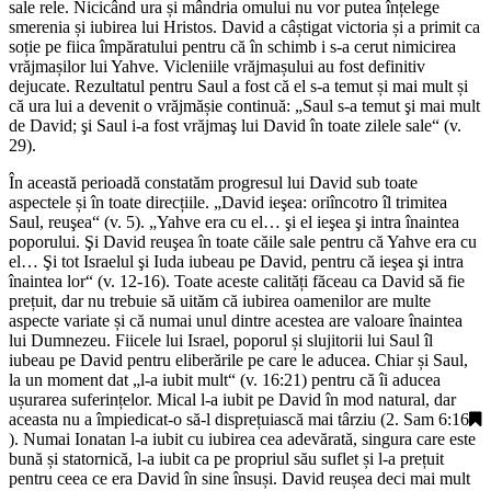
sale rele. Nicicând ura și mândria omului nu vor putea înțelege
smerenia și iubirea lui Hristos. David a câștigat victoria și a primit ca
soție pe fiica împăratului pentru că în schimb i s-a cerut nimicirea
vrăjmașilor lui Yahve. Vicleniile vrăjmașului au fost definitiv
dejucate. Rezultatul pentru Saul a fost că el s-a temut și mai mult și
că ura lui a devenit o vrăjmășie continuă: „Saul s-a temut şi mai mult
de David; şi Saul i-a fost vrăjmaş lui David în toate zilele sale“ (v.
29).
În această perioadă constatăm progresul lui David sub toate
aspectele și în toate direcțiile. „David ieşea: oriîncotro îl trimitea
Saul, reuşea“ (v. 5). „Yahve era cu el… şi el ieşea şi intra înaintea
poporului. Şi David reuşea în toate căile sale pentru că Yahve era cu
el… Şi tot Israelul şi Iuda iubeau pe David, pentru că ieşea şi intra
înaintea lor“ (v. 12-16). Toate aceste calități făceau ca David să fie
prețuit, dar nu trebuie să uităm că iubirea oamenilor are multe
aspecte variate și că numai unul dintre acestea are valoare înaintea
lui Dumnezeu. Fiicele lui Israel, poporul și slujitorii lui Saul îl
iubeau pe David pentru eliberările pe care le aducea. Chiar și Saul,
la un moment dat „l-a iubit mult“ (v. 16:21) pentru că îi aducea
ușurarea suferințelor. Mical l-a iubit pe David în mod natural, dar
aceasta nu a împiedicat-o să-l disprețuiască mai târziu (
2. Sam 6:16
). Numai Ionatan l-a iubit cu iubirea cea adevărată, singura care este
bună și statornică, l-a iubit ca pe propriul său suflet și l-a prețuit
pentru ceea ce era David în sine însuși. David reușea deci mai mult