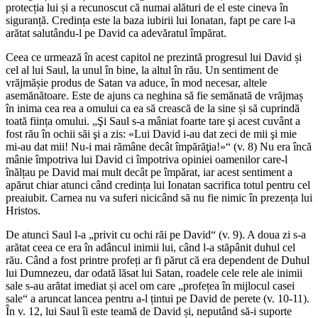
protecția lui și a recunoscut că numai alături de el este cineva în
siguranță. Credința este la baza iubirii lui Ionatan, fapt pe care l-a
arătat salutându-l pe David ca adevăratul împărat.
Ceea ce urmează în acest capitol ne prezintă progresul lui David și
cel al lui Saul, la unul în bine, la altul în rău. Un sentiment de
vrăjmășie produs de Satan va aduce, în mod necesar, altele
asemănătoare. Este de ajuns ca neghina să fie semănată de vrăjmaș
în inima cea rea a omului ca ea să crească de la sine și să cuprindă
toată ființa omului. „Şi Saul s-a mâniat foarte tare şi acest cuvânt a
fost rău în ochii săi şi a zis: «Lui David i-au dat zeci de mii şi mie
mi-au dat mii! Nu-i mai rămâne decât împărăţia!»“ (v. 8) Nu era încă
mânie împotriva lui David ci împotriva opiniei oamenilor care-l
înălțau pe David mai mult decât pe împărat, iar acest sentiment a
apărut chiar atunci când credința lui Ionatan sacrifica totul pentru cel
preaiubit. Carnea nu va suferi nicicând să nu fie nimic în prezența lui
Hristos.
De atunci Saul l-a „privit cu ochi răi pe David“ (v. 9). A doua zi s-a
arătat ceea ce era în adâncul inimii lui, când l-a stăpânit duhul cel
rău. Când a fost printre profeți ar fi părut că era dependent de Duhul
lui Dumnezeu, dar odată lăsat lui Satan, roadele cele rele ale inimii
sale s-au arătat imediat și acel om care „profețea în mijlocul casei
sale“ a aruncat lancea pentru a-l țintui pe David de perete (v. 10-11).
În v. 12, lui Saul îi este teamă de David și, neputând să-i suporte