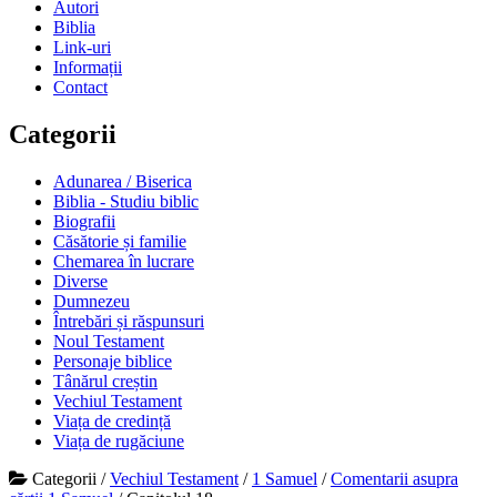
Autori
Biblia
Link-uri
Informații
Contact
Categorii
Adunarea / Biserica
Biblia - Studiu biblic
Biografii
Căsătorie și familie
Chemarea în lucrare
Diverse
Dumnezeu
Întrebări și răspunsuri
Noul Testament
Personaje biblice
Tânărul creștin
Vechiul Testament
Viața de credință
Viața de rugăciune
Categorii
/
Vechiul Testament
/
1 Samuel
/
Comentarii asupra