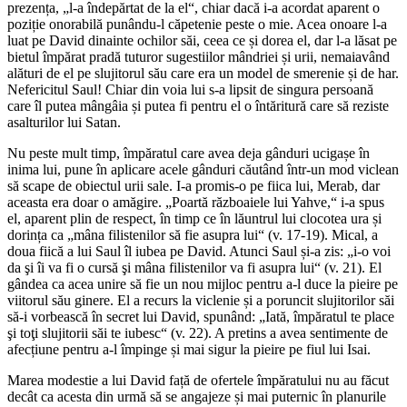
prezența, „l-a îndepărtat de la el“, chiar dacă i-a acordat aparent o
poziție onorabilă punându-l căpetenie peste o mie. Acea onoare l-a
luat pe David dinainte ochilor săi, ceea ce și dorea el, dar l-a lăsat pe
bietul împărat pradă tuturor sugestiilor mândriei și urii, nemaiavând
alături de el pe slujitorul său care era un model de smerenie și de har.
Nefericitul Saul! Chiar din voia lui s-a lipsit de singura persoană
care îl putea mângâia și putea fi pentru el o întăritură care să reziste
asalturilor lui Satan.
Nu peste mult timp, împăratul care avea deja gânduri ucigașe în
inima lui, pune în aplicare acele gânduri căutând într-un mod viclean
să scape de obiectul urii sale. I-a promis-o pe fiica lui, Merab, dar
aceasta era doar o amăgire. „Poartă războaiele lui Yahve,“ i-a spus
el, aparent plin de respect, în timp ce în lăuntrul lui clocotea ura și
dorința ca „mâna filistenilor să fie asupra lui“ (v. 17-19). Mical, a
doua fiică a lui Saul îl iubea pe David. Atunci Saul și-a zis: „i-o voi
da şi îi va fi o cursă şi mâna filistenilor va fi asupra lui“ (v. 21). El
gândea ca acea unire să fie un nou mijloc pentru a-l duce la pieire pe
viitorul său ginere. El a recurs la viclenie și a poruncit slujitorilor săi
să-i vorbească în secret lui David, spunând: „Iată, împăratul te place
şi toţi slujitorii săi te iubesc“ (v. 22). A pretins a avea sentimente de
afecțiune pentru a-l împinge și mai sigur la pieire pe fiul lui Isai.
Marea modestie a lui David față de ofertele împăratului nu au făcut
decât ca acesta din urmă să se angajeze și mai puternic în planurile