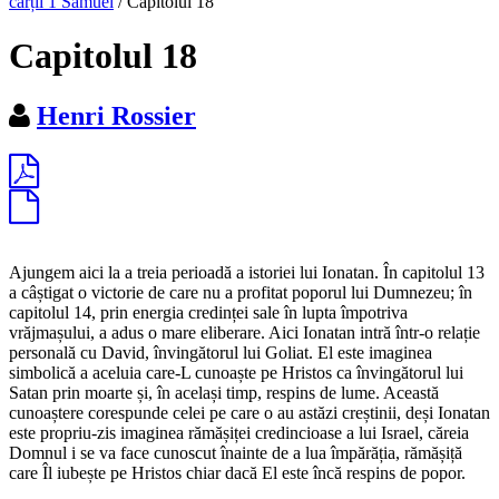
cărții 1 Samuel
/
Capitolul 18
Capitolul 18
Henri Rossier
Ajungem aici la a treia perioadă a istoriei lui Ionatan. În capitolul 13
a câștigat o victorie de care nu a profitat poporul lui Dumnezeu; în
capitolul 14, prin energia credinței sale în lupta împotriva
vrăjmașului, a adus o mare eliberare. Aici Ionatan intră într-o relație
personală cu David, învingătorul lui Goliat. El este imaginea
simbolică a aceluia care-L cunoaște pe Hristos ca învingătorul lui
Satan prin moarte și, în același timp, respins de lume. Această
cunoaștere corespunde celei pe care o au astăzi creștinii, deși Ionatan
este propriu-zis imaginea rămășiței credincioase a lui Israel, căreia
Domnul i se va face cunoscut înainte de a lua împărăția, rămășiță
care Îl iubește pe Hristos chiar dacă El este încă respins de popor.