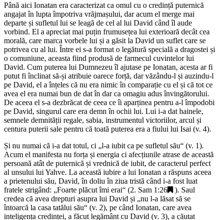
Până aici Ionatan era caracterizat ca omul cu o credință puternică
angajat în lupta împotriva vrăjmașului, dar acum el merge mai
departe și sufletul lui se leagă de cel al lui David când îl aude
vorbind. El a apreciat mai puțin frumusețea lui exterioară decât cea
morală, care marca vorbele lui și a găsit la David un suflet care se
potrivea cu al lui. Între ei s-a format o legătură specială a dragostei și
o comuniune, aceasta fiind produsă de farmecul cuvintelor lui
David. Cum puterea lui Dumnezeu îl ajutase pe Ionatan, acesta ar fi
putut fi înclinat să-și atribuie oarece forță, dar văzându-l și auzindu-l
pe David, el a înțeles că nu era nimic în comparație cu el și că tot ce
avea el era numai bun de dat în dar ca omagiu adus învingătorului.
De aceea el s-a dezbrăcat de ceea ce îi aparținea pentru a-l împodobi
pe David, singurul care era demn în ochii lui. Lui i-a dat hainele,
semnele demnității regale, sabia, instrumentul victoriilor, arcul și
centura puterii sale pentru că toată puterea era a fiului lui Isai (v. 4).
Și nu numai că i-a dat totul, ci „l-a iubit ca pe sufletul său“ (v. 1).
Acum el manifesta nu forța și energia ci afecțiunile atrase de această
persoană atât de puternică și vrednică de iubit, de caracterul perfect
al unsului lui Yahve. La această iubire a lui Ionatan a răspuns aceea
a prietenului său, David, în doliu în ziua tristă când i-a fost luat
fratele strigând: „Foarte plăcut îmi erai“ (
2. Sam 1:26
). Saul
credea că avea drepturi asupra lui David și „nu l-a lăsat să se
întoarcă la casa tatălui său“ (v. 2), pe când Ionatan, care avea
inteligența credinței, a făcut legământ cu David (v. 3), a căutat