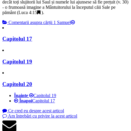
decât toți slujitorii lui Saul și numele lui ajunsese să fie prețuit (v. 30)
- o frumoasă imagine a Mântuitorului la începutul căii Sale pe
pământ (
Luca 4:15
).
Comentarii asupra cărții 1 Samuel
Capitolul 17
Capitolul 19
Capitolul 20
Înainte
Capitolul 19
Înapoi
Capitolul 17
Ce cred eu despre acest articol
Am întrebări cu privire la acest articol