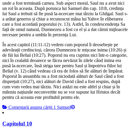
unde a fost terminată carnea. Sub aspect moral, Saul nu a avut nici
un rol în aceasta. După porunca lui Samuel din cap. 10:8, credința
lui Saul a trebuit să fie pusă la-ncercare mai târziu la Ghilgal. Saul s-
a arătat generos și chiar a recunoscut mâna lui Yahve în eliberarea
care a fost acordată poporului (v. 13). Astfel, în condescendența Sa
față de omul natural, Dumnezeu a fost cu el și a dat cărnii mijloacele
necesare pentru a umbla în prezența Lui.
În acest capitol (11:11-12) vedem cum poporul îi deosebește pe
adevărații credincioși, cărora Dumnezeu le mișcase inima (10:26) și
de fiii lui Belial (10:27). Poporul nu era cuprins nici într-o categorie,
nici în cealaltă deoarece se făcea nevăzut în zilele când inima era
pusă la-ncercare, însă striga tare pentru Saul și împotriva fiilor lui
Belial (v. 12) când vedeau că era de folos să fie alături de împărat.
Poporul în ansamblu nu a fost niciodată alături de Saul când a fost
disprețuit (10:27), nici alături de David când a fost respins, după
cum vom vedea mai târziu. Nici astăzi nu este altfel și chiar și în
mileniu națiunile neconvertite nu se vor supune lui Hristos decât
pentru că aceasta este profitabil pentru ele.
Comentarii asupra cărții 1 Samuel
Capitolul 10