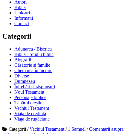
Autori
Biblia
Link-uri
Informații
Contact
Categorii
Adunarea / Biserica
Biblia - Studiu biblic
Biografii
Căsătorie și familie
Chemarea în lucrare
Diverse
Dumnezeu
Întrebări și răspunsuri
Noul Testament
Personaje biblice
Tânărul creștin
Vechiul Testament
Viața de credință
Viața de rugăciune
Categorii
/
Vechiul Testament
/
1 Samuel
/
Comentarii asupra