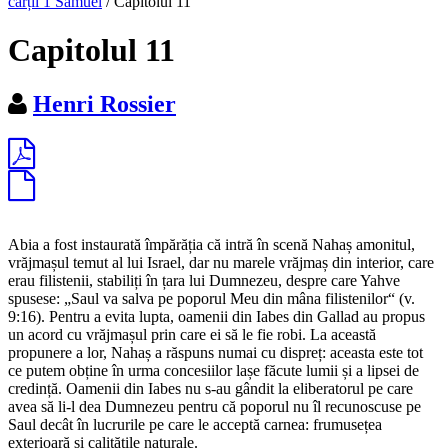
cărții 1 Samuel
/
Capitolul 11
Capitolul 11
Henri Rossier
Abia a fost instaurată împărăția că intră în scenă Nahaș amonitul,
vrăjmașul temut al lui Israel, dar nu marele vrăjmaș din interior, care
erau filistenii, stabiliți în țara lui Dumnezeu, despre care Yahve
spusese: „Saul va salva pe poporul Meu din mâna filistenilor“ (v.
9:16). Pentru a evita lupta, oamenii din Iabes din Gallad au propus
un acord cu vrăjmașul prin care ei să le fie robi. La această
propunere a lor, Nahaș a răspuns numai cu dispreț: aceasta este tot
ce putem obține în urma concesiilor lașe făcute lumii și a lipsei de
credință. Oamenii din Iabes nu s-au gândit la eliberatorul pe care
avea să li-l dea Dumnezeu pentru că poporul nu îl recunoscuse pe
Saul decât în lucrurile pe care le acceptă carnea: frumusețea
exterioară și calitățile naturale.