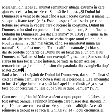
Mesagerii din Iabes au anunțat semințiilor situația extremă în care
ajunsese cetatea lor, ocazie ca Saul să fie la post. „Şi Duhul lui
Dumnezeu a venit peste Saul când a auzit aceste cuvinte şi mânia lui
s-a aprins foarte tare“ (v. 6). Este un aspect foarte serios pe care
trebuie să-l avem în vedere: fără o lucrare în conștiință, Duhul lui
Dumnezeu lucrând cu putere nu-l mântuiește pe om, Sub influența
Duhului lui Dumnezeu „i-a dat altă inimă“ (v. 10:9) și a ajuns să fie
un alt om (
de remarcat că nu este vorba despre omul cel nou din
, dar, mai târziu, când s-a manifestat inima lui
Noul Testament)
naturală, Saul a fost mustrat. Toate calitățile naturale și chiar și un
dar de profeție conferite de Duhul nu au făcut din el un om al lui
Dumnezeu. Balaam și Iuda sunt exemple îngrozitoare; Samson, deși
starea lui lasă loc la unele îndoieli, permite să facem aceleași
remarci; tot așa și robul nefolositor din parabola din evanghelia după
Matei 25:30
.
Saul a fost deci stăpânit de Duhul lui Dumnezeu, dar sunt înclinat să
cred că mânia cărnii era o notă a stării sale personale. El a amenințat
în loc să câștige încrederea și să facă apel la credință: „Aşa se va
face boilor oricăruia nu iese după Saul şi după Samuel“ (v. 7).
Cum-necum, „frica lui Yahve a căzut asupra poporului“. Iabesul a
fost salvat; Samuel a reînnoit împărăția care fusese deja stabilită în
cap. 10, dar care cu această ocazie și-a probat calitățile. Această
reînnoire a trebuit să se facă la Ghilgal (v. 14), locul circumciziei,