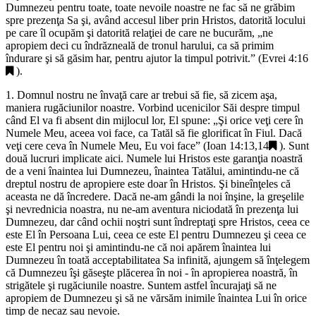
Dumnezeu pentru toate, toate nevoile noastre ne fac să ne grăbim
spre prezenţa Sa şi, având accesul liber prin Hristos, datorită locului
pe care îl ocupăm şi datorită relaţiei de care ne bucurăm, „
ne
apropiem deci cu îndrăzneală de tronul harului, ca să primim
îndurare şi să găsim har, pentru ajutor la timpul potrivit.
” (
Evrei 4:16
).
1. Domnul nostru ne învaţă care ar trebui să fie, să zicem aşa,
maniera rugăciunilor noastre. Vorbind ucenicilor Săi despre timpul
când El va fi absent din mijlocul lor, El spune: „
Şi orice veţi cere în
Numele Meu, aceea voi face, ca Tatăl să fie glorificat în Fiul. Dacă
veţi cere ceva în Numele Meu, Eu voi face
” (
Ioan 14:13,14
). Sunt
două lucruri implicate aici. Numele lui Hristos este garanţia noastră
de a veni înaintea lui Dumnezeu, înaintea Tatălui, amintindu-ne că
dreptul nostru de apropiere este doar în Hristos. Şi bineînţeles că
aceasta ne dă încredere. Dacă ne-am gândi la noi înşine, la greşelile
şi nevrednicia noastra, nu ne-am aventura niciodată în prezenţa lui
Dumnezeu, dar când ochii noştri sunt îndreptaţi spre Hristos, ceea ce
este El în Persoana Lui, ceea ce este El pentru Dumnezeu şi ceea ce
este El pentru noi şi amintindu-ne că noi apărem înaintea lui
Dumnezeu în toată acceptabilitatea Sa infinită, ajungem să înţelegem
că Dumnezeu îşi găseşte plăcerea în noi - în apropierea noastră, în
strigătele şi rugăciunile noastre. Suntem astfel încurajaţi să ne
apropiem de Dumnezeu şi să ne vărsăm inimile înaintea Lui în orice
timp de necaz sau nevoie.