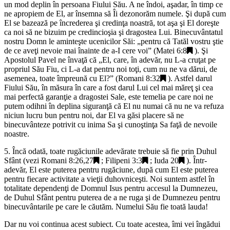
un mod deplin în persoana Fiului Său. A ne îndoi, aşadar, în timp ce
ne apropiem de El, ar însemna să Îi dezonorăm numele. Şi după cum
El se bazează pe încrederea şi credinţa noastră, tot aşa şi El doreşte
ca noi să ne bizuim pe credincioşia şi dragostea Lui. Binecuvântatul
nostru Domn le aminteşte ucenicilor Săi: „
pentru că Tatăl vostru ştie
de ce aveţi nevoie mai înainte de a-I cere voi
” (
Matei 6:8
). Şi
Apostolul Pavel ne învaţă că „
El, care, în adevăr, nu L-a cruţat pe
propriul Său Fiu, ci L-a dat pentru noi toţi, cum nu ne va dărui, de
asemenea, toate împreună cu El?
” (
Romani 8:32
). Astfel darul
Fiului Său, în măsura în care a fost darul Lui cel mai măreţ şi cea
mai perfectă garanţie a dragostei Sale, este temelia pe care noi ne
putem odihni în deplina siguranţă că El nu numai că nu ne va refuza
niciun lucru bun pentru noi, dar El va găsi placere să ne
binecuvânteze potrivit cu inima Sa şi cunoştinţa Sa faţă de nevoile
noastre.
5. Încă odată, toate rugăciunile adevărate trebuie să fie prin Duhul
Sfânt (vezi
Romani 8:26,27
;
Filipeni 3:3
;
Iuda 20
). Într-
adevăr, El este puterea pentru rugăciune, după cum El este puterea
pentru fiecare activitate a vieţii duhovniceşti. Noi suntem astfel în
totalitate dependenţi de Domnul Isus pentru accesul la Dumnezeu,
de Duhul Sfânt pentru puterea de a ne ruga şi de Dumnezeu pentru
binecuvântarile pe care le căutăm. Numelui Său fie toată lauda!
Dar nu voi continua acest subiect. Cu toate acestea, îmi vei îngădui