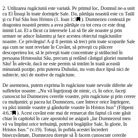
2. Utilizarea rugăciunii este variată. Pe primul loc, Domnul ne-a unit
cu El Însuşi în toate dorinţele Sale. Da, părtăşia noastră este cu Tatăl
şi cu Fiul Său Isus Hristos (
1. Ioan 1:3
). Dumnezeu contează pe
dragostea noastră pentru a avea părtăşie cu tot ceea ce este drag
inimii Lui. El a făcut ca interesele Lui să fie ale noastre şi prin
urmare ne aduce înăuntru şi face acestea obiectul rugăciunilor
noastre. Ce privilegiu! A-ţi fi permis să treci prin toate scopurile Sale
aşa cum ne sunt revelate în Cuvânt, să priveşti cu plăcere
descoperirea lor, să le priveşti toate concentrate şi strălucind în
persoana Hristosului Său, precum şi redând câstigul gloriei numelui
Său! În adevăr, dacă ne este permis să intrăm în toată această
minunată poziţie, prin puterea Duhului, nu vom duce lipsă nici de
subiecte, nici de motive de rugăciune.
De asemenea, putem exprima în rugăciune toate nevoile diferite ale
sufletelor noastre. „
Nu vă îngrijoraţi de nimic, ci, în orice, faceţi
cunoscut lui Dumnezeu cererile voastre, prin rugăciune şi prin cerere
cu mulţumiri; şi pacea lui Dumnezeu, care întrece orice înţelegere,
va păzi inimile voastre şi gândurile voastre în Hristos Isus
” (
Filipeni
4:6,7
). Acest cuvânt este mai de remarcat din faptul că este găsit
chiar în capitolul în care apostolul ne asigură „
Iar Dumnezeul meu
vă va împlini orice trebuinţă, potrivit bogăţiilor Sale, în glorie, în
Hristos Isus
.” (v.19). Totuşi, în pofida acestei încrederi
binecuvântate, Dumnezeu doreşte să Îi facem cunoscute cererile