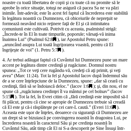
noastre cu toată libertatea de copii şi cu toate că nu promite să le
aprobe în orice situaţie, totuşi ne asigură că pacea Sa ne va păzi
inimile. Într-adevăr, este în acest fel faptul că încrederea este stabilită
în legătura noastră cu Dumnezeu, că obiceiurile de nepreţuit se
formează neavând nicio reţinere faţă de El şi că intimitatea
comuniunii este cultivată. Potrivit cu aceasta, psalmistul strigă:
„
Încrede-te în El în toate timpurile, poporule; vărsaţi-vă inima
înaintea Lui
” (
Psalmul 62:8
), iar Apostolul Petru spune:
„
aruncând asupra Lui toată îngrijorarea voastră, pentru că El
îngrijeşte de voi
” (
1. Petru 5:7
).
4. Ar trebui adăugat faptul că Cuvântul lui Dumnezeu pune un mare
accent pe legătura dintre credinţă şi rugăciune. Domnul nostru
spunea: „
Tot ce veţi cere rugându-vă, credeţi că aţi primit, şi veţi
avea
” (Marc 11:24). Tot la fel şi Apostolul Iacov după îndemnul său
de a se cere înţelepciune de la Dumnezeu, spune: „
dar să ceară cu
credinţă, fără să se îndoiască deloc
.” (
Iacov 1:6
); şi, din nou, el ne
spune că „
rugăciunea credinţei îl va mântui pe cel bolnav
” (
Iacov
5:15
). Tot la fel, în Evrei citim că „
fără credinţă este imposibil să-I
fii plăcut, pentru că cine se apropie de Dumnezeu trebuie să creadă
că El este şi că-i răsplăteşte pe cei care-L caut
ă
.” (
Evrei 11:6
).
Aceasta este uşor de înţeles, deoarece cu siguranţă că Dumnezeu are
un drept să se bizuiască pe convingerea noastră în dragostea Lui, pe
încrederea noastră în caracterul Său şi pe credinţa noastră în
Cuvântul Său, atât timp cât El ni S-a descoperit pe Sine Însuşi într-