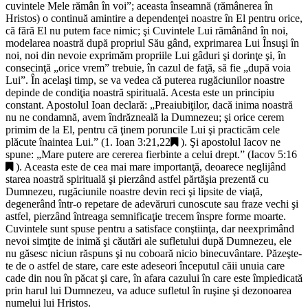
cuvintele Mele rămân în voi”; aceasta înseamnă (rămânerea în
Hristos) o continuă amintire a dependenţei noastre în El pentru orice,
că fără El nu putem face nimic; şi Cuvintele Lui rămânând în noi,
modelarea noastră după propriul Său gând, exprimarea Lui Însuşi în
noi, noi din nevoie exprimăm propriile Lui gâduri şi dorinţe şi, în
consecinţă „
orice vrem
” trebuie, în cazul de faţă, să fie „
după voia
Lui
”. În acelaşi timp, se va vedea că puterea rugăciunilor noastre
depinde de condiţia noastră spirituală. Acesta este un principiu
constant. Apostolul Ioan declară: „
Preaiubiţilor, dacă inima noastră
nu ne condamnă, avem îndrăzneală la Dumnezeu; şi orice cerem
primim de la El, pentru că ţinem poruncile Lui şi practicăm cele
plăcute înaintea Lui
.” (
1. Ioan 3:21,22
). Şi apostolul Iacov ne
spune: „
Mare putere are cererea fierbinte a celui drept.
” (
Iacov 5:16
). Aceasta este de cea mai mare importanţă, deoarece neglijând
starea noastră spirituală şi pierzând astfel părtăşia prezentă cu
Dumnezeu, rugăciunile noastre devin reci şi lipsite de viaţă,
degenerând într-o repetare de adevăruri cunoscute sau fraze vechi şi
astfel, pierzând întreaga semnificaţie trecem înspre forme moarte.
Cuvintele sunt spuse pentru a satisface conştiinţa, dar neexprimând
nevoi simţite de inimă şi căutări ale sufletului după Dumnezeu, ele
nu găsesc niciun răspuns şi nu coboară nicio binecuvântare. Păzeşte-
te de o astfel de stare, care este adeseori începutul căii unuia care
cade din nou în păcat şi care, în afara cazului în care este împiedicată
prin harul lui Dumnezeu, va aduce sufletul în ruşine şi dezonoarea
numelui lui Hristos.