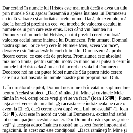
Dar cerând în numele lui Hristos este mai mult decât a avea un titlu
prin numele Său; aşadar înseamnă a apărea înaintea lui Dumnezeu
cu toată valoarea şi autoritatea acelui nume. Dacă, de exemplu, mă
duc la bancă şi prezint un cec, voi întreba de valoarea cecului în
numele celui prin care este emis. Deci când vin înaintea lui
Dumnezeu în numele lui Hristos, eu îmi prezint cererile în toată
valoarea acelui nume înaintea lui Dumnezeu. Prin urmare, Domnul
nostru spune: "
orice veţi cere în Numele Meu, aceea voi face
",
deoarece este într-adevăr bucuria inimii lui Dumnezeu să aprobe
fiecare cerere, ce este atât de preferat. Promisiunea este absolută,
fără nicio limită, pentru simplul motiv că nimic nu ar putea fi cerut în
numele lui Hristos dacă nu ar fi în acord cu voia lui Dumnezeu.
Deoarece noi nu am putea folosi numele Său pentru nicio cerere
care nu a fost născută în inimile noastre prin propriul Său Duh.
1. În următorul capitol, Domnul nostru ne dă învăţături suplimentare
pentru Acelaşi subiect. „
Dacă rămâneţi în Mine şi cuvintele Mele
rămân în voi, cereţi orice vreţi şi vi se va face
.” (
Ioan 15:7
). Putem
lega acest verset de un altul: „
Şi aceasta este îndrăzneala pe care o
avem la El, că, dacă cerem ceva după voia Lui, ne ascultă
” (
1. Ioan
5:14
). Aici este în acord cu voia lui Dumnezeu, excluzând astfel
tot ce nu aparţine acestui caracter. Dar Domnul nostru spune: „
orice
veţi
” şi aceasta aduce înaintea noastră un aspect foarte important al
rugăciunii. În acest caz este condiţional: „Dacă rămâneţi în Mine şi