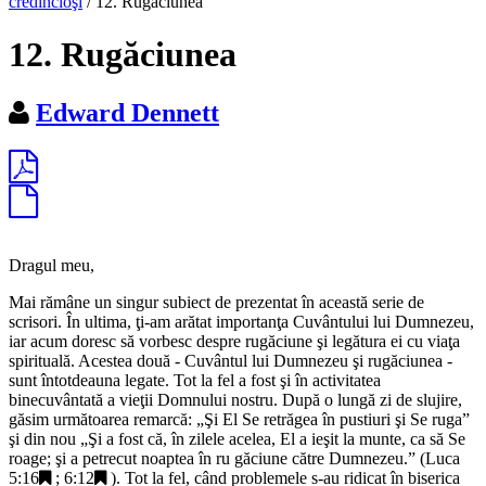
credincioşi
/
12. Rugăciunea
12. Rugăciunea
Edward Dennett
Dragul meu,
Mai rămâne un singur subiect de prezentat în această serie de
scrisori. În ultima, ţi-am arătat importanţa Cuvântului lui Dumnezeu,
iar acum doresc să vorbesc despre rugăciune şi legătura ei cu viaţa
spirituală. Acestea două - Cuvântul lui Dumnezeu şi rugăciunea -
sunt întotdeauna legate. Tot la fel a fost şi în activitatea
binecuvântată a vieţii Domnului nostru. După o lungă zi de slujire,
găsim următoarea remarcă: „
Şi El Se retrăgea în pustiuri şi Se ruga
”
şi din nou „
Şi a fost că, în zilele acelea, El a ieşit la munte, ca să Se
roage; şi a petrecut noaptea în ru găciune către Dumnezeu
.” (
Luca
5:16
;
6:12
). Tot la fel, când problemele s-au ridicat în biserica