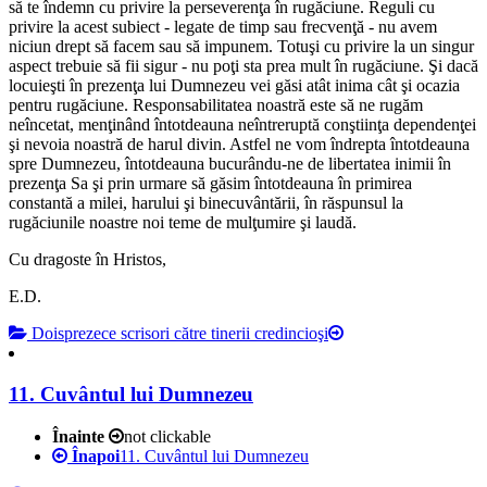
să te îndemn cu privire la perseverenţa în rugăciune. Reguli cu
privire la acest subiect - legate de timp sau frecvenţă - nu avem
niciun drept să facem sau să impunem. Totuşi cu privire la un singur
aspect trebuie să fii sigur - nu poţi sta prea mult în rugăciune. Şi dacă
locuieşti în prezenţa lui Dumnezeu vei găsi atât inima cât şi ocazia
pentru rugăciune. Responsabilitatea noastră este să ne rugăm
neîncetat, menţinând întotdeauna neîntreruptă conştiinţa dependenţei
şi nevoia noastră de harul divin. Astfel ne vom îndrepta întotdeauna
spre Dumnezeu, întotdeauna bucurându-ne de libertatea inimii în
prezenţa Sa şi prin urmare să găsim întotdeauna în primirea
constantă a milei, harului şi binecuvântării, în răspunsul la
rugăciunile noastre noi teme de mulţumire şi laudă.
Cu dragoste în Hristos,
E.D.
Doisprezece scrisori către tinerii credincioşi
11. Cuvântul lui Dumnezeu
Înainte
not clickable
Înapoi
11. Cuvântul lui Dumnezeu