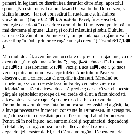
primară în legătură cu distribuirea darurilor către sfinţi, apostolul
spune: „
Nu este potrivit ca noi, lăsând Cuvântul lui Dumnezeu, să
slujim la mese... Iar noi vom stărui în rugăciune şi în slujirea
Cuvântului
.” (
Fapte 6:2-4
). Apostolul Pavel, în acelaşi fel,
reuneşte cele două în descrierea armurii lui Dumnezeu; pentru că nu
mai devreme el spune: „
Luaţi şi coiful mântuirii şi sabia Duhului,
care este Cuvântul lui Dumnezeu
”, iar apoi adauga „
rugându-vă în
orice timp în Duh, prin orice rugăciune şi cerere
” (
Efeseni 6:17,18
).
Mai mult de atât, avem îndemnuri clare cu privire la rugăciune, ca de
exemplu: „
în rugăciune, stăruind
”; „
rugaţi-vă neîncetat
” (
Romani
12:12
;
1. Tesaloniceni 5:17
. Vezi şi
Luca 18
, etc.). Şi dacă
vei citi partea introductivă a epistolelor Apostolului Pavel vei
observa cum a concretizat el propriile îndemnuri. Mergând pe
urmele lui, aşa cum ne este lăsat în Fapte, vei putea crede că
niciodată nu a făcut altceva decât să predice; dar dacă vei citi aceste
părţi ale epistolelor aproape că vei crede că el nu a făcut niciodată
altceva decât să se roage. Aproape exact la fel ca exemplul
Domnului nostru binecuvântat în munca sa neobosită, el a găsit, da,
a învăţat necesitatea încrederii constante în Dumnezeu. În acelaşi fel,
rugăciunea este o necesitate pentru fiecare copil al lui Dumnezeu.
Pentru că în noi înşine, noi suntem slabi şi neputincioşi, dependenţi
în totalitate; iar rugăciunea nu este altceva decât expresia
dependenţei noastre de El, Cel Căruia ne rugăm. Dependenţi de