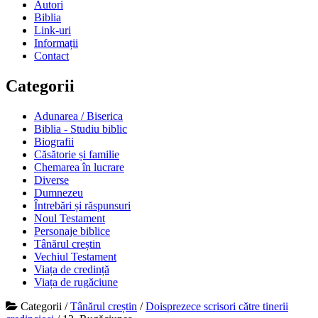
Autori
Biblia
Link-uri
Informații
Contact
Categorii
Adunarea / Biserica
Biblia - Studiu biblic
Biografii
Căsătorie și familie
Chemarea în lucrare
Diverse
Dumnezeu
Întrebări și răspunsuri
Noul Testament
Personaje biblice
Tânărul creștin
Vechiul Testament
Viața de credință
Viața de rugăciune
Categorii
/
Tânărul creștin
/
Doisprezece scrisori către tinerii