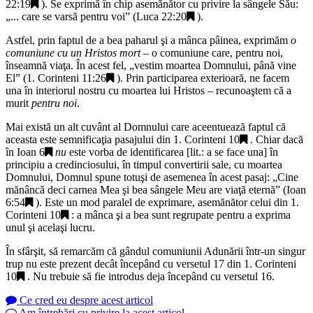
22:19
). Se exprimă în chip asemănător cu privire la sângele Său:
„
... care se varsă pentru voi
” (
Luca 22:20
).
Astfel, prin faptul de a bea paharul şi a mânca pâinea, exprimăm
o
comuniune cu un Hristos mort
– o comuniune care, pentru noi,
înseamnă viaţa. În acest fel, „
vestim moartea Domnului, până vine
El
” (
1. Corinteni 11:26
). Prin participarea exterioară, ne facem
una în interiorul nostru cu moartea lui Hristos – recunoaştem că a
murit
pentru noi
.
Mai există un alt cuvânt al Domnului care aceentuează faptul că
aceasta este semnificaţia pasajului din
1. Corinteni 10
. Chiar dacă
în
Ioan 6
nu
este vorba de identificarea [lit.: a se face una] în
principiu a credinciosului, în timpul convertirii sale, cu moartea
Domnului, Domnul spune totuşi de asemenea în acest pasaj: „
Cine
mănâncă deci carnea Mea şi bea sângele Meu are viaţă eternă
” (
Ioan
6:54
). Este un mod paralel de exprimare, asemănător celui din
1.
Corinteni 10
: a mânca şi a bea sunt regrupate pentru a exprima
unul şi acelaşi lucru.
În sfârşit, să remarcăm că gândul comuniunii Adunării într-un singur
trup nu este prezent decât începând cu versetul 17 din
1. Corinteni
10
. Nu trebuie să fie introdus deja începând cu versetul 16.
Ce cred eu despre acest articol
Am întrebări cu privire la acest articol