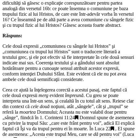
dificultăţi să găsesc o explicaţie corespunzătoare pentru partea
analogă din versetul 16b: ce poate însemna o comuniune pe baza
trupului fizic al lui Hristos, de care este într-adevăr vorba în versetul
16? Ce înseamnă pe de altă parte a avea comuniune
cu
sângele fizic
şi cu trupul fizic al lui Hristos? Găsesc aceasta foarte abstract.
Răspuns:
Cele două expresii „
comuniunea cu sângele lui Hristos
” şi
„
comuniunea cu trupul lui Hristos
” sunt o traducere literară a
textului grec, şi ele pot efectiv să fie interpretate în cele două sensuri
indicate mai sus. Coerenţa textului şi a gândului sunt absolut
hotărâtoare pentru a cunoaşte sensul atribuit acestor expresii,
conform intenţiei Duhului Sfânt. Este evident că ele nu pot avea
ambele cele două semnificaţii considerate.
Ceea ce ajută la înţelegerea corectă a acestui pasaj, este faptul că
cele două expresii
merg
evident
împreună
. Cu greu se poate
interpreta una într-un sens, şi cealaltă în cu totul alt sens. Reiese clar
din context că
cele două
noţiuni, atât „
sângele
”, cât şi „
trupul
” se
referă la
moartea
Domnului; Aceasta nu este valabil doar pentru
„
sânge
”, fiindcă în
1. Corinteni 11:24
Domnul spune de asemenea
cu privire la trupul Său: „
care este frânt pentru voi
”, adică El explică
faptul că Îşi va da trupul pentru ei în moarte. În
Luca 22
, El spune
de asemenea: „
Acesta este trupul Meu, care se
dă
pentru voi
” (
Luca