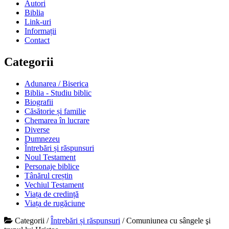
Autori
Biblia
Link-uri
Informații
Contact
Categorii
Adunarea / Biserica
Biblia - Studiu biblic
Biografii
Căsătorie și familie
Chemarea în lucrare
Diverse
Dumnezeu
Întrebări și răspunsuri
Noul Testament
Personaje biblice
Tânărul creștin
Vechiul Testament
Viața de credință
Viața de rugăciune
Categorii
/
Întrebări și răspunsuri
/
Comuniunea cu sângele şi