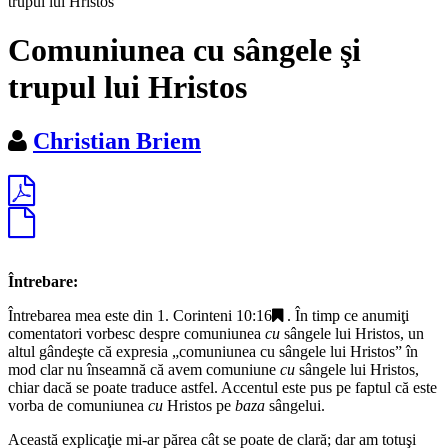
trupul lui Hristos
Comuniunea cu sângele şi
trupul lui Hristos
Christian Briem
Întrebare:
Întrebarea mea este din
1. Corinteni 10:16
. În timp ce anumiţi
comentatori vorbesc despre comuniunea
cu
sângele lui Hristos, un
altul gândeşte că expresia „
comuniunea cu sângele lui Hristos
” în
mod clar nu înseamnă că avem comuniune
cu
sângele lui Hristos,
chiar dacă se poate traduce astfel. Accentul este pus pe faptul că este
vorba de comuniunea
cu
Hristos pe
baza
sângelui.
Această explicaţie mi-ar părea cât se poate de clară; dar am totuşi