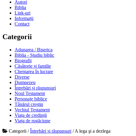
Autori
Biblia
Link-uri
Informații
Contact
Categorii
Adunarea / Biserica
Biblia - Studiu biblic
Biografii
Căsătorie și familie
Chemarea în lucrare
Diverse
Dumnezeu
Întrebări și răspunsuri
Noul Testament
Personaje biblice
Tânărul creștin
Vechiul Testament
Viața de credință
Viața de rugăciune
Categorii
/
Întrebări și răspunsuri
/
A lega şi a dezlega