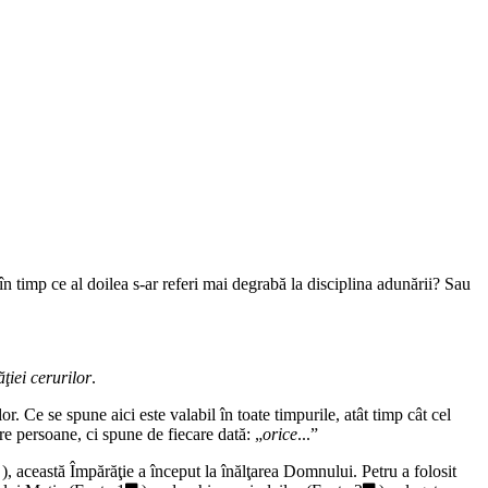
în timp ce al doilea s-ar referi mai degrabă la disciplina adunării? Sau
ţiei cerurilor
.
r. Ce se spune aici este valabil în toate timpurile, atât timp cât cel
re persoane, ci spune de fiecare dată: „
orice
...
”
), această Împărăţie a început la înălţarea Domnului. Petru a folosit