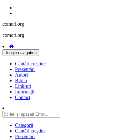
comori.org
comori.org
Toggle navigation
Cântări creștine
Prezentări
Autori
Biblia
Link-uri
Informații
Contact
Categorii
Cântări creștine
Prezentări