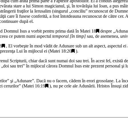
i, după cum arată prima parte a Faptelor apostolilor. El a condus alegerea
devărata stare a lui Simon magicianul, şi, în tovărăşia lui Ioan, a pus mâ
l strângerii fraţilor la Ierusalim (singurul „conciliu” recunoscut de Dumn
ăţii care îi fusese conferită, a fost întotdeauna recunoscut de către cer. 
 continuare după el.
ând Domnul Isus a vorbit pentru prima dată în
Matei 18
despre „
Aduna
te ceea ce putem numi aspectul
temporal [în timp]
sau, de asemenea,
univ
8
, El vorbeşte în mod vădit de Adunare sub un alt aspect, aspectul ei
 prezenţa Lui în mijlocul ei (
Matei 18:20
).
nul Scripturii, chiar dacă sunt numai doi sau trei. În acest fel, există de 
 „
doi sau trei
” în mijlocul cărora Domnul Isus este prezent personal şi lu
rilor
” şi „
Adunare
”. Dacă nu o facem, cădem în erori grosolane. La înc
ei cerurilor
” (
Matei 16:19
), nu pe cele ale Adunării. Hristos Însuşi z