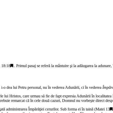
 18:18
. Primul pasaj se referă la mântuire şi la adăugarea la adunare, 
i-o dea lui Petru personal, nu în vederea Adunării, ci în vederea
Împără
 lui Hristos, care urmau să fie de fapt expresia Adunării în localitatea lo
, trebuie remarcat că în cele două cazuri, Domnul nu vorbeşte direct desp
ţată administrarea Împărăţiei cerurilor. Sub forma ei în taină (
Matei 13