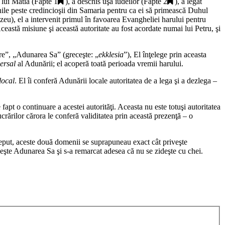
 lui Matia (
Fapte 1
), a deschis uşa iudeilor (
Fapte 2
), a legat
inile peste credincioşii din Samaria pentru ca ei să primească Duhul
ezeu), el a intervenit primul în favoarea Evangheliei harului pentru
Această misiune şi această autoritate au fost acordate numai lui Petru, şi
re
”, „
Adunarea Sa
” (greceşte: „
ekklesia
”), El înţelege prin aceasta
ersal
al Adunării; el acoperă toată perioada vremii harului.
local
. El îi conferă Adunării locale autoritatea de a lega şi a dezlega –
fapt o continuare a acestei autorităţi. Aceasta nu este totuşi autoritatea
crărilor cărora le conferă validitatea prin această prezenţă – o
eput, aceste două domenii se suprapuneau exact cât priveşte
ideşte Adunarea Sa şi s-a remarcat adesea că nu se zideşte cu chei.