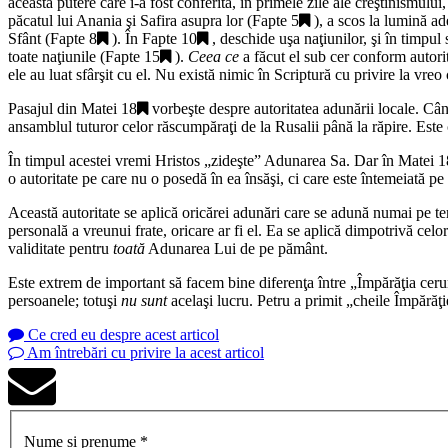
această putere care i-a fost conferită, în primele zile ale creştinismulu
păcatul lui Anania şi Safira asupra lor (
Fapte 5
), a scos la lumină a
Sfânt (
Fapte 8
). În
Fapte 10
, deschide uşa naţiunilor, şi în timpu
toate naţiunile (
Fapte 15
).
Ceea ce
a făcut el sub cer conform autorit
ele au luat sfârşit cu el. Nu există nimic în Scriptură cu privire la vreo
Pasajul din
Matei 18
vorbeşte despre autoritatea adunării locale. C
ansamblul tuturor celor răscumpăraţi de la Rusalii până la răpire. Es
În timpul acestei vremi Hristos „
zideşte
” Adunarea Sa. Dar în
Matei 1
o autoritate pe care nu o posedă în ea însăşi, ci care este întemeiată pe
Această autoritate se aplică oricărei adunări care se adună numai pe tere
personală a vreunui frate, oricare ar fi el. Ea se aplică dimpotrivă celor
validitate pentru
toată
Adunarea Lui de pe pământ.
Este extrem de important să facem bine diferenţa între „
Împărăţia ceru
persoanele; totuşi
nu sunt
acelaşi lucru. Petru a primit „
cheile Împărăţi
Ce cred eu despre acest articol
Am întrebări cu privire la acest articol
Nume și prenume *