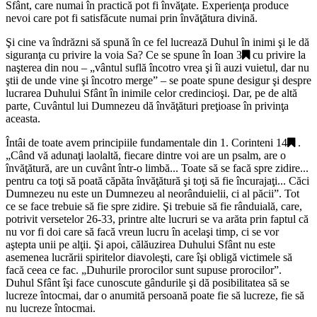
Sfânt, care numai în practică pot fi învăţate. Experienţa produce
nevoi care pot fi satisfăcute numai prin învăţătura divină.
Şi cine va îndrăzni să spună în ce fel lucrează Duhul în inimi şi le dă
siguranţa cu privire la voia Sa? Ce se spune în
Ioan 3
cu privire la
naşterea din nou – „
vântul suflă încotro vrea şi îi auzi vuietul, dar nu
ştii de unde vine şi încotro merge
” – se poate spune desigur şi despre
lucrarea Duhului Sfânt în inimile celor credincioşi. Dar, pe de altă
parte, Cuvântul lui Dumnezeu dă învăţături preţioase în privinţa
aceasta.
Întâi de toate avem principiile fundamentale din
1. Corinteni 14
.
„
Când vă adunaţi laolaltă, fiecare dintre voi are un psalm, are o
învăţătură, are un cuvânt într-o limbă... Toate să se facă spre zidire...
pentru ca toţi să poată căpăta învăţătură şi toţi să fie încurajaţi... Căci
Dumnezeu nu este un Dumnezeu al neorânduielii, ci al păcii
”. Tot
ce se face trebuie să fie spre zidire. Şi trebuie să fie rânduială, care,
potrivit versetelor 26-33, printre alte lucruri se va arăta prin faptul că
nu vor fi doi care să facă vreun lucru în acelaşi timp, ci se vor
aştepta unii pe alţii. Şi apoi, călăuzirea Duhului Sfânt nu este
asemenea lucrării spiritelor diavoleşti, care îşi obligă victimele să
facă ceea ce fac. „
Duhurile prorocilor sunt supuse prorocilor
”.
Duhul Sfânt îşi face cunoscute gândurile şi dă posibilitatea să se
lucreze întocmai, dar o anumită persoană poate fie să lucreze, fie să
nu lucreze întocmai.