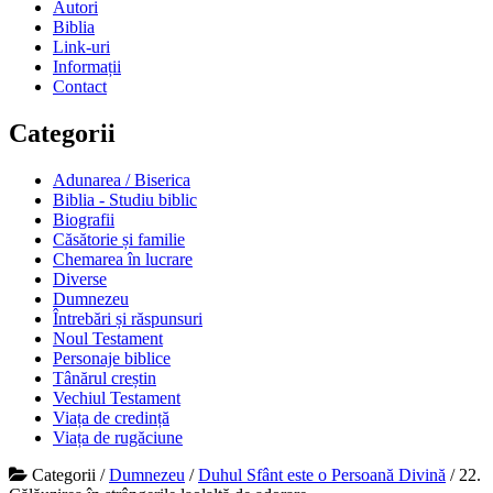
Autori
Biblia
Link-uri
Informații
Contact
Categorii
Adunarea / Biserica
Biblia - Studiu biblic
Biografii
Căsătorie și familie
Chemarea în lucrare
Diverse
Dumnezeu
Întrebări și răspunsuri
Noul Testament
Personaje biblice
Tânărul creștin
Vechiul Testament
Viața de credință
Viața de rugăciune
Categorii
/
Dumnezeu
/
Duhul Sfânt este o Persoană Divină
/
22.