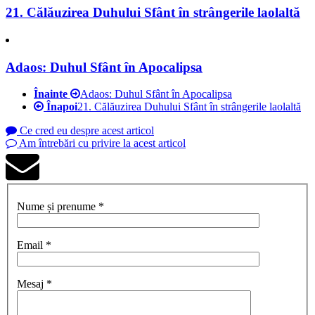
21. Călăuzirea Duhului Sfânt în strângerile laolaltă
Adaos: Duhul Sfânt în Apocalipsa
Înainte
Adaos: Duhul Sfânt în Apocalipsa
Înapoi
21. Călăuzirea Duhului Sfânt în strângerile laolaltă
Ce cred eu despre acest articol
Am întrebări cu privire la acest articol
Nume și prenume *
Email *
Mesaj *