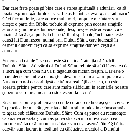
Dar care frate poate şti bine care e starea spirituală a adunării, ca să
poată exprima gândurile ei şi să fie astfel într-adevăr glasul adunării?
Căci fiecare frate, care aduce mulţumiri, propune o cântare sau
citeşte o parte din Biblie, trebuie să exprime prin aceasta simţirile
adunării şi nu pe ale lui personale, deşi, fireşte, este adevărat că el
poate să facă aşa, potrivit chiar stării lui spirituale, închinarea este
adusă lui Dumnezeu, numai prin Duhul Sfânt, care lucrează în
oamenii duhovniceşti ca să exprime simţirile duhovniceşti ale
adunării.
Vedem aici cât de însemnat este să dai toată atenţia călăuzirii
Duhului Sfânt. Adevărul că Duhul Sfânt trebuie să aibă libertatea de
a lucra aşa cum vrea nu va fi tăgăduit de niciun creştin. Dar este o
mare deosebire între a cunoaşte adevărul şi a-l realiza în practica ta.
Nu ducem noi deseori lipsă de trăirea realităţii acesteia, nu este
aceasta pricina pentru care sunt multe slăbiciuni în adunările noastre
şi pentru care firea noastră este deseori la lucru?
Şi acum se pune problema cu cei de curând credincioşi şi cu cei care
în practica lor în strângerile laolaltă nu ştiu nimic din ce înseamnă a
te aşeza sub călăuzirea Duhului Sfânt. Cum aş putea eu recunoaşte
călăuzirea aceasta şi cum as putea şti dacă nu cumva voia mea
proprie mă face să propun o cântare sau ceva asemănător? Şi într-
adevăr, sunt lucruri în legătură cu călăuzirea practică a Duhului