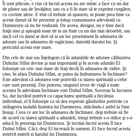
Îi sunt plăcute, e clar că lucrul acesta nu are nimic a face cu un dar
de păstor sau de învăţător, sau cu a fi în stare să te exprimi curgător,
cu cuvinte alese. E trist că trebuie să spunem, se poate prea bine ca
aceste daruri să fie prezente şi totuşi comuniunea adevărată cu
Dumnezeu să nu fie realizată. De aceea, desigur, nu e bine dacă
fraţii stau şi aşteaptă toate de la un frate cu un dar mai deosebit, sau
dacă cel cu darul ar dori să ia un loc proeminent în adunarea de
adorare sau în adunarea de rugăciune, datorită darului lui. Şi
pericolul acesta este mare.
Din cele de mai sus înţelegem că în adunările de adorare călăuzirea
Duhului Sfânt devine şi mai importantă şi în aceste adunări El
foloseşte un cerc mai mare de fraţi decât în adunarea de zidire. Şi
cine, în afara Duhului Sfânt, ar putea da îndrumarea în închinare?
Este adevărat că adorarea este potrivită cu starea spirituală a celor
care sunt prezenţi. Dar puterea, singurul izvor de viaţă a toate
acestea în adevărata închinare este Duhul Sfânt. Suveran în lucrarea
Sa, dar lucrând potrivit cu capacitatea spirituală a fiecăruia
individual, el îi foloseşte ca să dea expresie gândurilor potrivite cu
strângerea laolaltă înaintea lui Dumnezeu, ridicându-i astfel la Sine
însuşi. Ceea ce are loc în adunarea de închinare, deşi trebuie să fie
de acord cu starea spirituală a adunării, totuşi trebuie s-o ridice şi s-o
aducă în prezenţa lui Dumnezeu. Şi tocmai lucrul acesta îl face
Duhul Sfânt. Căci, deşi El lucrează în oameni, El face lucrul acesta
potrivit puterii şi harului lui Dumnezeu.