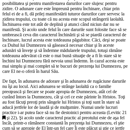
posibilitatea şi pentru manifestarea darurilor care slujesc pentru
zidire. O adunare care este împreună pentru închinare, chiar prin
felul ei de a fi, dă prilej manifestării tuturor darurilor care servesc la
zidirea trupului, cu toate că nu acesta este scopul strângerii laolaltă.
Închinarea este tot atât de deplină şi atunci când niciun dar nu se
manifestă. Şi acolo unde felul în care darurile sunt folosite face să se
umbrească ceva din caracterul închinării şi să se piardă caracterul de
închinare, lucrul acesta este totdeauna păgubitor. Căci, deşi se poate
ca Duhul lui Dumnezeu să găsească necesar chiar şi în aceste
adunări să înveţe şi să îndemne mădularele trupului, totuşi rămâne
totdeauna adevărat că este o mai bună situaţie de a fi în stare să te
închini lui Dumnezeu fără nevoia unui îndemn. În cazul acesta este
mai simplu şi mai complet să te bucuri de prezenţa lui Dumnezeu, pe
care El ne-o oferă în harul Său.
De fapt, în adunarea de adorare şi în adunarea de rugăciune darurile
nu îşi au locul. Aici adunarea se strânge laolaltă ca o familie
preoţească şi fiecare se poate apropia de Dumnezeu, atât cel de
curând întors la Dumnezeu, cât şi cel ce este părinte în Hristos. Toţi
au fost făcuţi preoţi prin sângele lui Hristos şi toţi sunt în stare să
aducă jertfele lor de laudă şi de mulţumire. Numai unele lucruri
practice i-ar putea face să nu fie destoinici pentru aceasta (
Levitic 21
şi 22). Şi acolo unde caracterul practic al preotului este de aşa fel
încât, printr-o rămânere constantă în prezenţa lui Dumnezeu, el ştie
cum să se apropie de El într-un fel care Îi este plăcut şi ştie ce jertfe