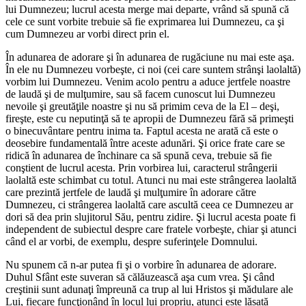
lui Dumnezeu; lucrul acesta merge mai departe, vrând să spună că
cele ce sunt vorbite trebuie să fie exprimarea lui Dumnezeu, ca şi
cum Dumnezeu ar vorbi direct prin el.
În adunarea de adorare şi în adunarea de rugăciune nu mai este aşa.
În ele nu Dumnezeu vorbeşte, ci noi (cei care suntem strânşi laolaltă)
vorbim lui Dumnezeu. Venim acolo pentru a aduce jertfele noastre
de laudă şi de mulţumire, sau să facem cunoscut lui Dumnezeu
nevoile şi greutăţile noastre şi nu să primim ceva de la El – deşi,
fireşte, este cu neputinţă să te apropii de Dumnezeu fără să primeşti
o binecuvântare pentru inima ta. Faptul acesta ne arată că este o
deosebire fundamentală între aceste adunări. Şi orice frate care se
ridică în adunarea de închinare ca să spună ceva, trebuie să fie
conştient de lucrul acesta. Prin vorbirea lui, caracterul strângerii
laolaltă este schimbat cu totul. Atunci nu mai este strângerea laolaltă
care prezintă jertfele de laudă şi mulţumire în adorare către
Dumnezeu, ci strângerea laolaltă care ascultă ceea ce Dumnezeu ar
dori să dea prin slujitorul Său, pentru zidire. Şi lucrul acesta poate fi
independent de subiectul despre care fratele vorbeşte, chiar şi atunci
când el ar vorbi, de exemplu, despre suferinţele Domnului.
Nu spunem că n-ar putea fi şi o vorbire în adunarea de adorare.
Duhul Sfânt este suveran să călăuzească aşa cum vrea. Şi când
creştinii sunt adunaţi împreună ca trup al lui Hristos şi mădulare ale
Lui, fiecare funcţionând în locul lui propriu, atunci este lăsată