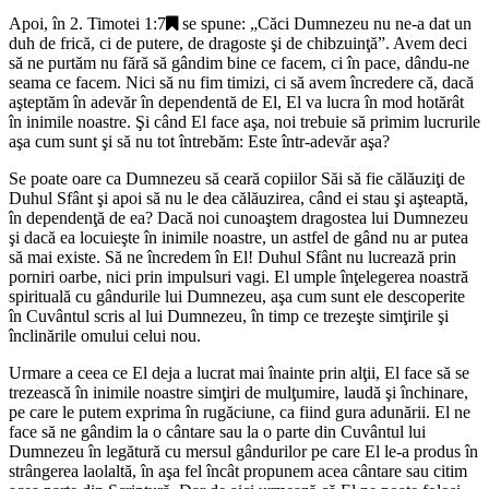
Apoi, în
2. Timotei 1:7
se spune: „
Căci Dumnezeu nu ne-a dat un
duh de frică, ci de putere, de dragoste şi de chibzuinţă
”. Avem deci
să ne purtăm nu fără să gândim bine ce facem, ci în pace, dându-ne
seama ce facem. Nici să nu fim timizi, ci să avem încredere că, dacă
aşteptăm în adevăr în dependentă de El, El va lucra în mod hotărât
în inimile noastre. Şi când El face aşa, noi trebuie să primim lucrurile
aşa cum sunt şi să nu tot întrebăm: Este într-adevăr aşa?
Se poate oare ca Dumnezeu să ceară copiilor Săi să fie călăuziţi de
Duhul Sfânt şi apoi să nu le dea călăuzirea, când ei stau şi aşteaptă,
în dependenţă de ea? Dacă noi cunoaştem dragostea lui Dumnezeu
şi dacă ea locuieşte în inimile noastre, un astfel de gând nu ar putea
să mai existe. Să ne încredem în El! Duhul Sfânt nu lucrează prin
porniri oarbe, nici prin impulsuri vagi. El umple înţelegerea noastră
spirituală cu gândurile lui Dumnezeu, aşa cum sunt ele descoperite
în Cuvântul scris al lui Dumnezeu, în timp ce trezeşte simţirile şi
înclinările omului celui nou.
Urmare a ceea ce El deja a lucrat mai înainte prin alţii, El face să se
trezească în inimile noastre simţiri de mulţumire, laudă şi închinare,
pe care le putem exprima în rugăciune, ca fiind gura adunării. El ne
face să ne gândim la o cântare sau la o parte din Cuvântul lui
Dumnezeu în legătură cu mersul gândurilor pe care El le-a produs în
strângerea laolaltă, în aşa fel încât propunem acea cântare sau citim