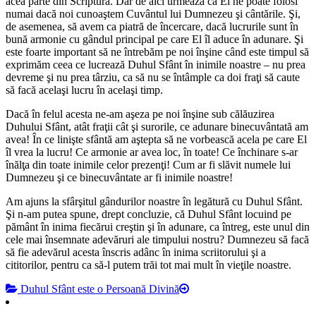
acea parte din Scriptură. Dar de aici urmează că El ne poate folosi
numai dacă noi cunoaştem Cuvântul lui Dumnezeu şi cântările. Şi,
de asemenea, să avem ca piatră de încercare, dacă lucrurile sunt în
bună armonie cu gândul principal pe care El îl aduce în adunare. Şi
este foarte important să ne întrebăm pe noi înşine când este timpul să
exprimăm ceea ce lucrează Duhul Sfânt în inimile noastre – nu prea
devreme şi nu prea târziu, ca să nu se întâmple ca doi fraţi să caute
să facă acelaşi lucru în acelaşi timp.
Dacă în felul acesta ne-am aşeza pe noi înşine sub călăuzirea
Duhului Sfânt, atât fraţii cât şi surorile, ce adunare binecuvântată am
avea! În ce linişte sfântă am aştepta să ne vorbească acela pe care El
îl vrea la lucru! Ce armonie ar avea loc, în toate! Ce închinare s-ar
înălţa din toate inimile celor prezenţi! Cum ar fi slăvit numele lui
Dumnezeu şi ce binecuvântate ar fi inimile noastre!
Am ajuns la sfârşitul gândurilor noastre în legătură cu Duhul Sfânt.
Şi n-am putea spune, drept concluzie, că Duhul Sfânt locuind pe
pământ în inima fiecărui creştin şi în adunare, ca întreg, este unul din
cele mai însemnate adevăruri ale timpului nostru? Dumnezeu să facă
să fie adevărul acesta înscris adânc în inima scriitorului şi a
cititorilor, pentru ca să-l putem trăi tot mai mult în vieţile noastre.
Duhul Sfânt este o Persoană Divină