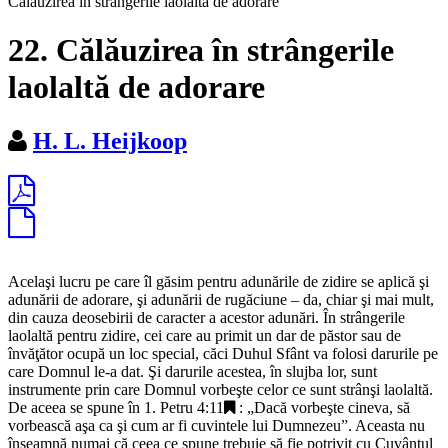
Călăuzirea în strângerile laolaltă de adorare
22. Călăuzirea în strângerile
laolaltă de adorare
H. L. Heijkoop
Acelaşi lucru pe care îl găsim pentru adunările de zidire se aplică şi
adunării de adorare, şi adunării de rugăciune – da, chiar şi mai mult,
din cauza deosebirii de caracter a acestor adunări. În strângerile
laolaltă pentru zidire, cei care au primit un dar de păstor sau de
învăţător ocupă un loc special, căci Duhul Sfânt va folosi darurile pe
care Domnul le-a dat. Şi darurile acestea, în slujba lor, sunt
instrumente prin care Domnul vorbeşte celor ce sunt strânşi laolaltă.
De aceea se spune în
1. Petru 4:11
: „
Dacă vorbeşte cineva, să
vorbească aşa ca şi cum ar fi cuvintele lui Dumnezeu
”. Aceasta nu
înseamnă numai că ceea ce spune trebuie să fie potrivit cu Cuvântul