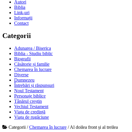
Autori
Biblia
Link-uri
Informații
Contact
Categorii
Adunarea / Biserica
Biblia - Studiu biblic
Biografii
Căsătorie și familie
Chemarea în lucrare
Diverse
Dumnezeu
Întrebări și răspunsuri
Noul Testament
Personaje biblice
Tânărul creștin
Vechiul Testament
Viața de credință
Viața de rugăciune
Categorii
/
Chemarea în lucrare
/
Al doilea front și al treilea