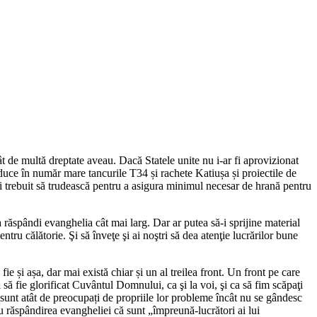
t de multă dreptate aveau. Dacă Statele unite nu i-ar fi aprovizionat
oduce în număr mare tancurile T34 și rachete Katiușa și proiectile de
r fi trebuit să trudească pentru a asigura minimul necesar de hrană pentru
 răspândi evanghelia cât mai larg. Dar ar putea să-i sprijine material
ntru călătorie. Şi să înveţe şi ai noştri să dea atenţie lucrărilor bune
e și așa, dar mai există chiar și un al treilea front. Un front pe care
 să fie glorificat Cuvântul Domnului, ca şi la voi, şi ca să fim scăpaţi
sunt atât de preocupați de propriile lor probleme încât nu se gândesc
ru răspândirea evangheliei că sunt „
împreună-lucrători ai lui