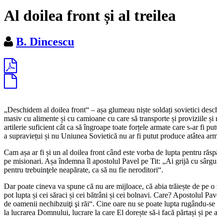
Al doilea front și al treilea
B. Dincescu
„Deschidem al doilea front“ – așa glumeau niște soldați sovietici desch
masiv cu alimente și cu camioane cu care să transporte și proviziile și 
artilerie suficient cât ca să îngroape toate forțele armate care s-ar fi 
a supraviețui și nu Uniunea Sovietică nu ar fi putut produce atâtea arm
Cam așa ar fi și un al doilea front când este vorba de lupta pentru răsp
pe misionari. Așa îndemna îl apostolul Pavel pe Tit: „
Ai grijă cu sârgu
pentru trebuinţele neapărate, ca să nu fie neroditori
“.
Dar poate cineva va spune că nu are mijloace, că abia trăiește de pe o zi
pot lupta și cei săraci și cei bătrâni și cei bolnavi. Care? Apostolul Pave
de oamenii nechibzuiţi şi răi
“. Cine oare nu se poate lupta rugându-se 
la lucrarea Domnului, lucrare la care El dorește să-i facă părtași și pe