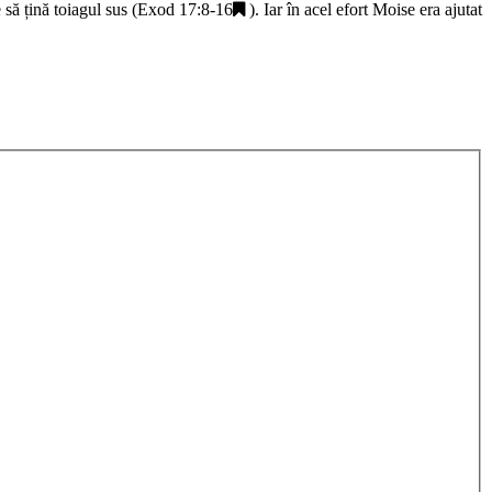
să țină toiagul sus (
Exod 17:8-16
). Iar în acel efort Moise era ajutat