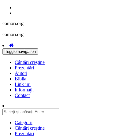
comori.org
comori.org
Toggle navigation
Cântări creștine
Prezentări
Autori
Biblia
Link-uri
Informații
Contact
Categorii
Cântări creștine
Prezentări