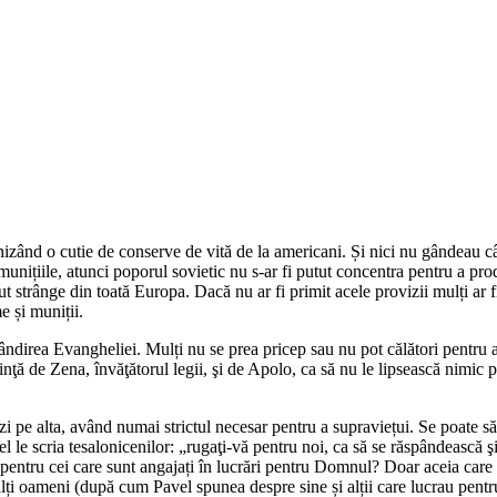
izând o cutie de conserve de vită de la americani. Și nici nu gândeau câ
munițiile, atunci poporul sovietic nu s-ar fi putut concentra pentru a pr
putut strânge din toată Europa. Dacă nu ar fi primit acele provizii mulți a
e și muniții.
ândirea Evangheliei. Mulți nu se prea pricep sau nu pot călători pentru a
inţă de Zena, învăţătorul legii, şi de Apolo, ca să nu le lipsească nimic pe
 pe alta, având numai strictul necesar pentru a supraviețui. Se poate să fi
l le scria tesalonicenilor: „
rugaţi-vă pentru noi, ca să se răspândească şi
pentru cei care sunt angajați în lucrări pentru Domnul? Doar aceia care 
 alți oameni (după cum Pavel spunea despre sine și alții care lucrau pent