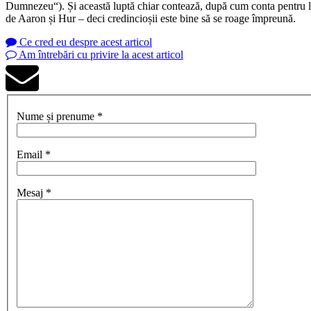
Dumnezeu
“). Și această luptă chiar contează, după cum conta pentru l
de Aaron și Hur – deci credincioșii este bine să se roage împreună.
Ce cred eu despre acest articol
Am întrebări cu privire la acest articol
Nume și prenume *
Email *
Mesaj *