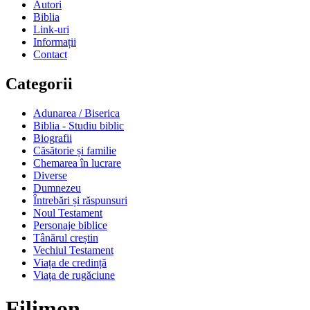
Autori
Biblia
Link-uri
Informații
Contact
Categorii
Adunarea / Biserica
Biblia - Studiu biblic
Biografii
Căsătorie și familie
Chemarea în lucrare
Diverse
Dumnezeu
Întrebări și răspunsuri
Noul Testament
Personaje biblice
Tânărul creștin
Vechiul Testament
Viața de credință
Viața de rugăciune
Filimon