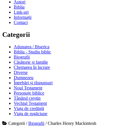
Autori
Biblia
Link-uri
Informații
Contact
Categorii
Adunarea / Biserica
Biblia - Studiu biblic
Biografii
Căsătorie și familie
Chemarea în lucrare
Diverse
Dumnezeu
Întrebări și răspunsuri
Noul Testament
Personaje biblice
Tânărul creștin
Vechiul Testament
Viața de credință
Viața de rugăciune
Categorii
/
Biografii
/
Charles Henry Mackintosh