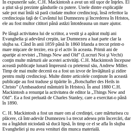
În expunerile sale, C.H. Mackintosh a avut un stil uşor de înţeles. El
a ştiut să-şi prezinte gândurile cu putere. Unele dintre explicaţiile
sale pot mai întâi să pară ciudate multor credincioşi, însă referitor la
credincioşia faţă de Cuvântul lui Dumnezeu şi încrederea în Hristos,
ele au fost multor cititori până astăzi întotdeauna un mare ajutor.
Pe lângă activitatea lui de scriitor, a vestit şi a apărat mulţi ani
Evanghelia şi adevărul creştin, iar Dumnezeu a luat parte clar la
slujba sa. Când în anii 1859 până în 1860 Irlanda a trecut printr-o
mare mişcare de trezire, era şi el activ în aceasta. Primii ani de
apariţie ai revistei „Things New and Old” (Lucruri Noi şi Vechi)
conţin multe mărturii ale acestei activităţi. C.H. Mackintosh începuse
această publicaţie lunară împreună cu prietenul său, Andrew Miller.
Timp de mai multe decenii ea a fost un izvor de învăţătură şi zidire
pentru mulţi credincioşi. Multe dintre articolele conţinute în această
publicaţie au fost traduse şi tipărite în „Botschafter des Heils in
Christo” (Ambasadorul mântuirii în Hristos). În anul 1880 C.H.
Mackintosh a renunţat la activitatea de editor la „Things New and
Old”. Ea a fost preluată de Charles Stanley, care a exercitat-o până
în 1890.
C. H. Mackintosh a fost un mare om al credinţei, care mărturisea cu
plăcere, că într-adevăr Dumnezeu l-a trecut adesea prin încercări, dar
nu a îngăduit niciodată să ducă lipsă, în timp ce el se afla în slujba
Evangheliei şi nu avea venituri din munca materială.