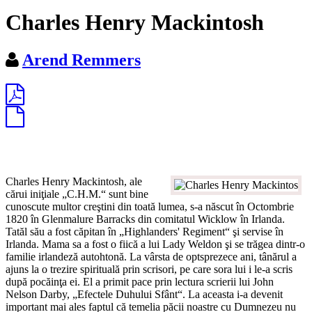
Charles Henry Mackintosh
Arend Remmers
Charles Henry Mackintosh, ale
cărui iniţiale „C.H.M.“ sunt bine
cunoscute multor creştini din toată lumea, s-a născut în Octombrie
1820 în Glenmalure Barracks din comitatul Wicklow în Irlanda.
Tatăl său a fost căpitan în „Highlanders' Regiment“ şi servise în
Irlanda. Mama sa a fost o fiică a lui Lady Weldon şi se trăgea dintr-o
familie irlandeză autohtonă. La vârsta de optsprezece ani, tânărul a
ajuns la o trezire spirituală prin scrisori, pe care sora lui i le-a scris
după pocăinţa ei. El a primit pace prin lectura scrierii lui John
Nelson Darby, „Efectele Duhului Sfânt“. La aceasta i-a devenit
important mai ales faptul că temelia păcii noastre cu Dumnezeu nu