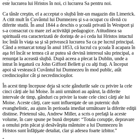
este lucrarea lui Hristos în noi, ci lucrarea Sa pentru noi.
Ca tânăr creştin, el a acceptat o slujbă într-un magazin din Limerick.
A citit mult în Cuvântul lui Dumnezeu şi s-a ocupat cu râvnă cu
diferite studii. În anul 1844 a deschis o şcoală privată în Westport şi
s-a consacrat cu mare zel activităţii pedagogice. Atitudinea sa
spirituală era caracterizată de dorinţa de a-i ceda lui Hristos intactul
loc întâi în viaţa sa şi să privească lucrarea Sa ca pe lucrul principal.
Când a remarcat totuşi în anul 1853, că lucrul cu şcoala îl acapara în
aşa fel încât se temea că ar putea să devină interesul său principal, a
renunţat la această slujbă. După aceea a plecat la Dublin, unde a
intrat în legatură cu John Gifford Bellett şi cu alţi fraţi. A început
apoi să vestească Cuvântul lui Dumnezeu în mod public, atât
credincioşilor cât şi necredincioşilor.
În acest timp începuse deja să scrie gândurile sale cu privire la cele
cinci cărţi ale lui Moise. În anii următori au apărut, la diferite
intervale de timp, gânduri cu privire la toate cele cinci cărţi ale lui
Moise. Aceste cărţi, care sunt influenţate de un puternic duh
evanghelistic, au ajuns în perioada imediat următoare la diferite ediţii
distinse. Prietenul său, Andrew Miller, a scris o prefaţă la aceste
volume, în care spune pe bună dreptate: “Totala corupţie, depravare
a omului prin păcat şi desăvârşita mântuire a lui Dumnezeu în
Hristos sunt înfăţişate detaliat, clar şi adesea foarte izbitor.”