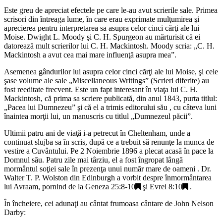
Este greu de apreciat efectele pe care le-au avut scrierile sale. Primea
scrisori din întreaga lume, în care erau exprimate mulţumirea şi
aprecierea pentru interpretarea sa asupra celor cinci cărţi ale lui
Moise. Dwight L. Moody şi C. H. Spurgeon au mărturisit că ei
datorează mult scrierilor lui C. H. Mackintosh. Moody scria: „C. H.
Mackintosh a avut cea mai mare influenţă asupra mea”.
Asemenea gândurilor lui asupra celor cinci cărţi ale lui Moise, şi cele
şase volume ale sale „Miscellaneous Writings” (Scrieri diferite) au
fost reeditate frecvent. Este un fapt interesant în viaţa lui C. H.
Mackintosh, că prima sa scriere publicată, din anul 1843, purta titlul:
„Pacea lui Dumnezeu” şi că el a trimis editorului său , cu câteva luni
înaintea morţii lui, un manuscris cu titlul „Dumnezeul păcii”.
Ultimii patru ani de viaţă i-a petrecut în Cheltenham, unde a
continuat slujba sa în scris, după ce a trebuit să renunţe la munca de
vestire a Cuvântului. Pe 2 Noiembrie 1896 a plecat acasă în pace la
Domnul său. Patru zile mai târziu, el a fost îngropat lângă
mormântul soţiei sale în prezenţa unui număr mare de oameni . Dr.
Walter T. P. Wolston din Edinburgh a vorbit despre înmormântarea
lui Avraam, pornind de la
Geneza 25:8-10
şi
Evrei 8:10
.
În încheiere, cei adunaţi au cântat frumoasa cântare de John Nelson
Darby: