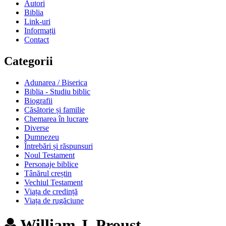
Autori
Biblia
Link-uri
Informații
Contact
Categorii
Adunarea / Biserica
Biblia - Studiu biblic
Biografii
Căsătorie și familie
Chemarea în lucrare
Diverse
Dumnezeu
Întrebări și răspunsuri
Noul Testament
Personaje biblice
Tânărul creștin
Vechiul Testament
Viața de credință
Viața de rugăciune
William J. Proust