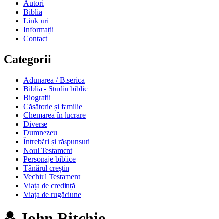
Autori
Biblia
Link-uri
Informații
Contact
Categorii
Adunarea / Biserica
Biblia - Studiu biblic
Biografii
Căsătorie și familie
Chemarea în lucrare
Diverse
Dumnezeu
Întrebări și răspunsuri
Noul Testament
Personaje biblice
Tânărul creștin
Vechiul Testament
Viața de credință
Viața de rugăciune
John Ritchie