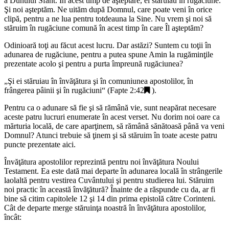
a Duhului Sfânt. În acest timp de aşteptare, ei stăruiau în rugăciune.
Şi noi aşteptăm. Ne uităm după Domnul, care poate veni în orice
clipă, pentru a ne lua pentru totdeauna la Sine. Nu vrem şi noi să
stăruim în rugăciune comună în acest timp în care Îl aşteptăm?
Odinioară toţi au făcut acest lucru. Dar astăzi? Suntem cu toţii în
adunarea de rugăciune, pentru a putea spune Amin la rugăminţile
prezentate acolo şi pentru a purta împreună rugăciunea?
„
Şi ei stăruiau în învăţătura şi în comuniunea apostolilor, în
frângerea pâinii şi în rugăciuni
“ (
Fapte 2:42
).
Pentru ca o adunare să fie şi să rămână vie, sunt neapărat necesare
aceste patru lucruri enumerate în acest verset. Nu dorim noi oare ca
mărturia locală, de care aparţinem, să rămână sănătoasă până va veni
Domnul? Atunci trebuie să ţinem şi să stăruim în toate aceste patru
puncte prezentate aici.
Învăţătura apostolilor reprezintă pentru noi învăţătura Noului
Testament. Ea este dată mai departe în adunarea locală în strângerile
laolaltă pentru vestirea Cuvântului şi pentru studierea lui. Stăruim
noi practic în această învăţătură? Înainte de a răspunde cu da, ar fi
bine să citim capitolele 12 şi 14 din prima epistolă către Corinteni.
Cât de departe merge stăruinţa noastră în învăţătura apostolilor,
încât: