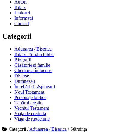
Autori
Biblia
Link-uri
Informații
Contact
Categorii
Adunarea / Biserica
Biblia - Studiu biblic
Biografii
Căsătorie și familie
Chemarea în lucrare
Diverse
Dumnezeu
Întrebări și răspunsuri
Noul Testament
Personaje biblice
Tânărul creștin
Vechiul Testament
Viața de credință
Viața de rugăciune
Categorii
/
Adunarea / Biserica
/
Stăruinţa