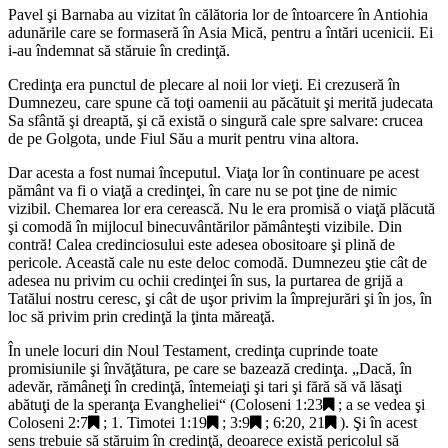
Pavel şi Barnaba au vizitat în călătoria lor de întoarcere în Antiohia
adunările care se formaseră în Asia Mică, pentru a întări ucenicii. Ei
i-au îndemnat să stăruie în credinţă.
Credinţa era punctul de plecare al noii lor vieţi. Ei crezuseră în
Dumnezeu, care spune că toţi oamenii au păcătuit şi merită judecata
Sa sfântă şi dreaptă, şi că există o singură cale spre salvare: crucea
de pe Golgota, unde Fiul Său a murit pentru vina altora.
Dar acesta a fost numai începutul. Viaţa lor în continuare pe acest
pământ va fi o viaţă a credinţei, în care nu se pot ţine de nimic
vizibil. Chemarea lor era cerească. Nu le era promisă o viaţă plăcută
şi comodă în mijlocul binecuvântărilor pământeşti vizibile. Din
contră! Calea credinciosului este adesea obositoare şi plină de
pericole. Această cale nu este deloc comodă. Dumnezeu ştie cât de
adesea nu privim cu ochii credinţei în sus, la purtarea de grijă a
Tatălui nostru ceresc, şi cât de uşor privim la împrejurări şi în jos, în
loc să privim prin credinţă la ţinta măreaţă.
În unele locuri din Noul Testament, credinţa cuprinde toate
promisiunile şi învăţătura, pe care se bazează credinţa. „
Dacă, în
adevăr, rămâneţi în credinţă, întemeiaţi şi tari şi fără să vă lăsaţi
abătuţi de la speranţa Evangheliei
“ (
Coloseni 1:23
; a se vedea şi
Coloseni 2:7
;
1. Timotei 1:19
;
3:9
;
6:20, 21
). Şi în acest
sens trebuie să stăruim în credinţă, deoarece există pericolul să