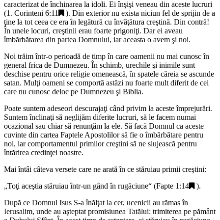
caracterizat de închinarea la idoli. Ei înşişi veneau din aceste lucruri
(
1. Corinteni 6:11
). Din exterior nu exista niciun fel de sprijin de a
ţine la tot ceea ce era în legătură cu învăţătura creştină. Din contră!
În unele locuri, creştinii erau foarte prigoniţi. Dar ei aveau
îmbărbătarea din partea Domnului, iar aceasta o avem şi noi.
Noi trăim într-o perioadă de timp în care oamenii nu mai cunosc în
general frica de Dumnezeu. În schimb, urechile şi inimile sunt
deschise pentru orice religie omenească, în spatele căreia se ascunde
satan. Mulţi oameni se comportă astăzi nu foarte mult diferit de cei
care nu cunosc deloc pe Dumnezeu şi Biblia.
Poate suntem adeseori descurajaţi când privim la aceste împrejurări.
Suntem înclinaţi să neglijăm diferite lucruri, să le facem numai
ocazional sau chiar să renunţăm la ele. Să facă Domnul ca aceste
cuvinte din cartea Faptele Apostolilor să fie o îmbărbătare pentru
noi, iar comportamentul primilor creştini să ne slujească pentru
întărirea credinţei noastre.
Mai întâi câteva versete care ne arată în ce stăruiau primii creştini:
„
Toţi aceştia stăruiau într-un gând în rugăciune
“ (
Fapte 1:14
).
După ce Domnul Isus S-a înălţat la cer, ucenicii au rămas în
Ierusalim, unde au aşteptat promisiunea Tatălui: trimiterea pe pământ