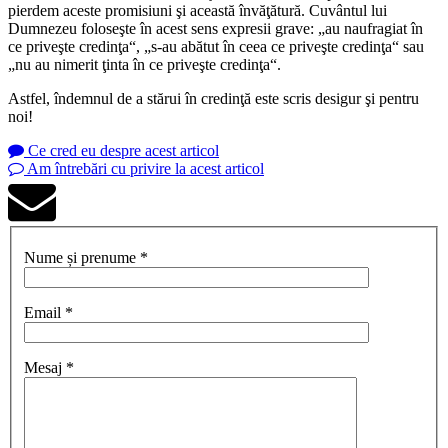
pierdem aceste promisiuni şi această învăţătură. Cuvântul lui
Dumnezeu foloseşte în acest sens expresii grave: „
au naufragiat în
ce priveşte credinţa
“, „
s-au abătut în ceea ce priveşte credinţa
“ sau
„nu au nimerit ţinta în ce priveşte credinţa“.
Astfel, îndemnul de a stărui în credinţă este scris desigur şi pentru
noi!
Ce cred eu despre acest articol
Am întrebări cu privire la acest articol
Nume și prenume *
Email *
Mesaj *