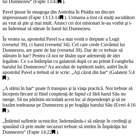
lui Dumnezeu
“ (
Fapte 13:43
).
Pavel ţinuse în sinagoga din Antiohia în Pisidia un discurs
impresionant (
Fapte 13:13-14
). Urmarea a fost că mulţi ascultători
au vrut să ştie şi mai mult. Atunci cei doi misionari le-au vorbit şi i-
au îndemnat să stăruie în harul lui Dumnezeu.
În vestea sa, apostolul Pavel n-a mai vestit o dreptate a Legii
(versetul 39), ci harul (versetul 34). Cel care crede Cuvântul lui
Dumnezeu, are parte de har (versetul 39). Dar de ce trebuie să
stăruim în har? Pentru că noi ne lăsăm uşor ademeniţi de idei
legaliste. Ce s-a întâmplat cu galatenii după ce au primit Evanghelia
harului lui Dumnezeu? Au ascultat de ispititorii iudei, astfel încât
apostolul Pavel a trebuit să le scrie: „
Aţi căzut din har
“ (
Galateni 5:4
).
„
A stărui în har
“ poate fi transpus şi la viaţa practică. Noi trebuie să
începem fiecare zi fiind conştienţi de faptul că fără harul Său nu
merge. Să nu părăsim niciodată acest loc al dependenţei şi să ne
bazăm totdeauna pe Dumnezeu şi pe bogăţia harului Său (
Evrei 4:16
).
„
Întărind sufletele ucenicilor, îndemnându-i să stăruie în credinţă şi
spunând că prin multe necazuri trebuie să intrăm în Împărăţia lui
Dumnezeu
“ (
Fapte 14:22
).