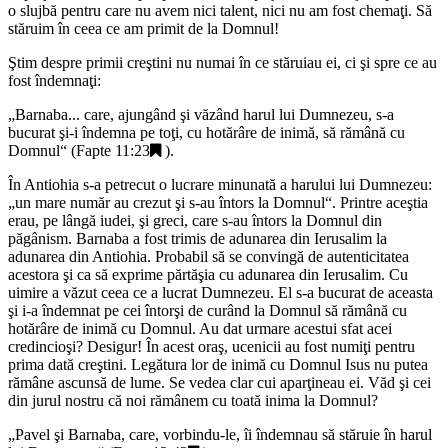
o slujbă pentru care nu avem nici talent, nici nu am fost chemaţi. Să
stăruim în ceea ce am primit de la Domnul!
Ştim despre primii creştini nu numai în ce stăruiau ei, ci şi spre ce au
fost îndemnaţi:
„
Barnaba... care, ajungând şi văzând harul lui Dumnezeu, s-a
bucurat şi-i îndemna pe toţi, cu hotărâre de inimă, să rămână cu
Domnul
“ (
Fapte 11:23
).
În Antiohia s-a petrecut o lucrare minunată a harului lui Dumnezeu:
„
un mare număr au crezut şi s-au întors la Domnul
“. Printre aceştia
erau, pe lângă iudei, şi greci, care s-au întors la Domnul din
păgânism. Barnaba a fost trimis de adunarea din Ierusalim la
adunarea din Antiohia. Probabil să se convingă de autenticitatea
acestora şi ca să exprime părtăşia cu adunarea din Ierusalim. Cu
uimire a văzut ceea ce a lucrat Dumnezeu. El s-a bucurat de aceasta
şi i-a îndemnat pe cei întorşi de curând la Domnul să rămână cu
hotărâre de inimă cu Domnul. Au dat urmare acestui sfat acei
credincioşi? Desigur! În acest oraş, ucenicii au fost numiţi pentru
prima dată creştini. Legătura lor de inimă cu Domnul Isus nu putea
rămâne ascunsă de lume. Se vedea clar cui aparţineau ei. Văd şi cei
din jurul nostru că noi rămânem cu toată inima la Domnul?
„
Pavel şi Barnaba, care, vorbindu-le, îi îndemnau să stăruie în harul