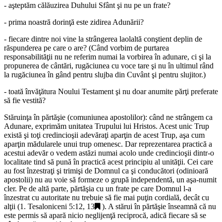
- aşteptăm călăuzirea Duhului Sfânt şi nu pe un frate?
- prima noastră dorinţă este zidirea Adunării?
- fiecare dintre noi vine la strângerea laolaltă conştient deplin de
răspunderea pe care o are? (Când vorbim de purtarea
responsabilităţii nu ne referim numai la vorbirea în adunare, ci şi la
propunerea de cântări, rugăciunea cu voce tare şi nu în ultimul rând
la rugăciunea în gând pentru slujba din Cuvânt şi pentru slujitor.)
- toată învăţătura Noului Testament şi nu doar anumite părţi preferate
să fie vestită?
Stăruinţa în părtăşie (comuniunea apostolilor): când ne strângem ca
Adunare, exprimăm unitatea Trupului lui Hristos. Acest unic Trup
există şi toţi credincioşii adevăraţi aparţin de acest Trup, aşa cum
aparţin mădularele unui trup omenesc. Dar reprezentarea practică a
acestui adevăr o vedem astăzi numai acolo unde credincioşii dintr-o
localitate tind să pună în practică acest principiu al unităţii. Cei care
au fost înzestraţi şi trimişi de Domnul ca şi conducători (odinioară
apostolii) nu au voie să formeze o grupă independentă, un aşa-numit
cler. Pe de altă parte, părtăşia cu un frate pe care Domnul l-a
înzestrat cu autoritate nu trebuie să fie mai puţin cordială, decât cu
alţii (
1. Tesaloniceni 5:12, 13
). A stărui în părtăşie înseamnă că nu
este permis să apară nicio neglijenţă reciprocă, adică fiecare să se