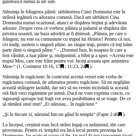
gândească numai la ale sale.
Stăruinţa în frângerea pâinii: sărbătorirea Cinei Domnului este în
strânsă legătură cu adorarea comună. Dacă am sărbători Cina
Domnului numai ocazional, atunci ar dispărea treptat şi adevărata
adorare. Despre ceea ce vorbesc pâinea şi paharul ar dispărea din
privirea noastră, iar baza adorării ar fi distrusă. „
Pâinea, pe care o
frângem, nu este ea comuniune cu trupul lui Hristos? Pentru că noi,
cei mulţi, suntem o singură pâine, un singur trup, pentru că toţi luăm
parte dintr-o singură pâine.
“ - „
Domnul Isus, în noaptea în care a
fost vândut, a luat pâine şi, mulţumind, a frânt şi a spus: «Acesta este
trupul Meu, care este frânt pentru voi: faceţi aceasta spre amintirea
Mea»
“ (
1. Corinteni 10:16, 17
;
11:23, 24
).
Stăruinţa în rugăciune: în contextul acestui verset este vorba de
rugăciunea comună, de adunarea pentru rugăciune. Să nu neglijăm
această strângere laolaltă, dar nici să nu venim niciodată la această
oră fără vreo rugăminte pe inimă. Dacă ne vom exprima concis, cu
siguranţă aproape toţi fraţii vor avea posibilitatea să se roage. De ce
să rămână unul mut? „
Ei stăruiau... în rugăciune.
“
„
Şi în fiecare zi, stăruind într-un gând în templu
“ (
Fapte 2:46
).
La început, creştinii erau încă strâns legaţi cu iudaismul, din care
proveneau. Pentru ei, templul era încă locul pentru prezenţa lui
Dumnezeu. Iar acolo ei voiau să fie. Iar noi? Şi noi cunoaştem locul