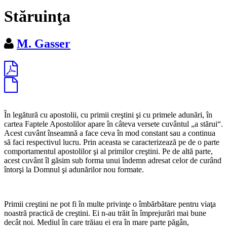
Stăruinţa
M. Gasser
În legătură cu apostolii, cu primii creştini şi cu primele adunări, în
cartea Faptele Apostolilor apare în câteva versete cuvântul „
a stărui
“.
Acest cuvânt înseamnă a face ceva în mod constant sau a continua
să faci respectivul lucru. Prin aceasta se caracterizează pe de o parte
comportamentul apostolilor şi al primilor creştini. Pe de altă parte,
acest cuvânt îl găsim sub forma unui îndemn adresat celor de curând
întorşi la Domnul şi adunărilor nou formate.
Primii creştini ne pot fi în multe privinţe o îmbărbătare pentru viaţa
noastră practică de creştini. Ei n-au trăit în împrejurări mai bune
decât noi. Mediul în care trăiau ei era în mare parte păgân,