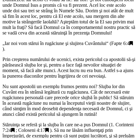
unde Domnul Isus a promis că va fi prezent. Acel loc este acolo
unde doi sau trei se strâng în Numele Său. Dorim şi noi atât de mult
să fim în acest loc, pentru că El este acolo, sau mergem din alte
motive la strângerile laolaltă? Aşteptăm totul de la El sau privim mai
mult la fraţi? Să facă Domnul ca în comportamentul nostru practic să
se vadă ceva din această stăruinţă în prezenţa Domnului!
„
Iar noi vom stărui în rugăciune şi slujirea Cuvântului
“ (
Fapte 6:4
).
Prin creşterea numărului de ucenici, exista pericolul ca apostolii să-şi
părăsească slujba lor şi, pentru a face faţă nevoilor situaţiei de
moment, să facă alte munci. Acest lucru nu era bun. Astfel s-a ajuns
la punerea diaconilor pentru îngrijirea de cei nevoiaşi.
Nu sunt apostolii un exemplu frumos pentru noi? Slujba lor din
Cuvânt era în strânsă legătură cu rugăciunea. Cât de necesară este
rugăciunea personală care precede orice slujbă în public! Să stăruim
în această rugăciune nu numai la începutul vieţii noastre de slujire,
când simţim în mod deosebit dependenţa necesară de Domnul, ci şi
atunci când există pericolul să ajungem în rutină!
Stăruinţa se referă şi la slujba în care ne-a pus Domnul (
1. Corinteni
7:24
;
Coloseni 4:17
). Să nu ne lăsăm influenţaţi prin
împrejurări, de exemplu pentru că sunt puţini lucrători, şi să preluăm