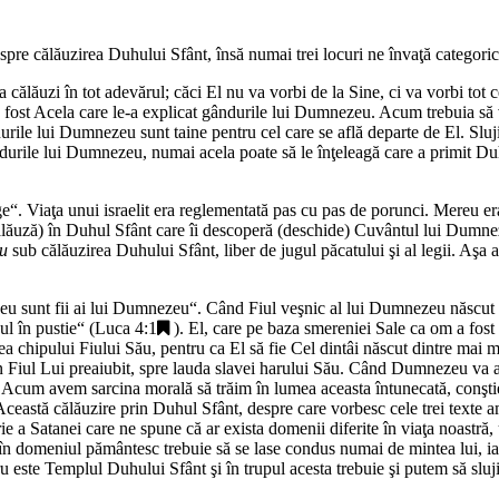
pre călăuzirea Duhului Sfânt, însă numai trei locuri ne învaţă categori
lăuzi în tot adevărul; căci El nu va vorbi de la Sine, ci va vorbi tot ce v
a fost Acela care le-a explicat gândurile lui Dumnezeu. Acum trebuia să v
nurile lui Dumnezeu sunt taine pentru cel care se află departe de El. Slu
gândurile lui Dumnezeu, numai acela poate să le înţeleagă care a primit 
ge
“. Viaţa unui israelit era reglementată pas cu pas de porunci. Mereu era 
uză) în Duhul Sfânt care îi descoperă (deschide) Cuvântul lui Dumnezeu şi
eu
sub călăuzirea Duhului Sfânt, liber de jugul păcatului şi al legii. Aşa a
zeu sunt fii ai lui Dumnezeu
“. Când Fiul veşnic al lui Dumnezeu născut p
ul în pustie
“ (
Luca 4:1
). El, care pe baza smereniei Sale ca om a fost 
chipului Fiului Său, pentru ca El să fie Cel dintâi născut dintre mai mul
 în Fiul Lui preaiubit, spre lauda slavei harului Său. Când Dumnezeu va a
. Acum avem sarcina morală să trăim în lumea aceasta întunecată, conştie
astă călăuzire prin Duhul Sfânt, despre care vorbesc cele trei texte a
torie a Satanei care ne spune că ar exista domenii diferite în viaţa noast
ă în domeniul pământesc trebuie să se lase condus numai de mintea lui, i
u este Templul Duhului Sfânt şi în trupul acesta trebuie şi putem să slu