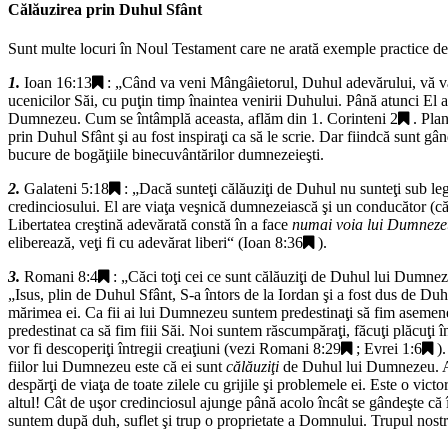
Călăuzirea prin Duhul Sfânt
Sunt multe locuri în Noul Testament care ne arată exemple practice des
1.
Ioan 16:13
: „
Când va veni Mângâietorul, Duhul adevărului, vă va că
ucenicilor Săi, cu puţin timp înaintea venirii Duhului. Până atunci El 
Dumnezeu. Cum se întâmplă aceasta, aflăm din
1. Corinteni 2
. Pla
prin Duhul Sfânt şi au fost inspiraţi ca să le scrie. Dar fiindcă sunt 
bucure de bogăţiile binecuvântărilor dumnezeieşti.
2.
Galateni 5:18
: „
Dacă sunteţi călăuziţi de Duhul nu sunteţi sub le
credinciosului. El are viaţa veşnică dumnezeiască şi un conducător (călă
Libertatea creştină adevărată constă în a face
numai voia lui Dumnez
eliberează, veţi fi cu adevărat liberi
“ (
Ioan 8:36
).
3.
Romani 8:4
: „
Căci toţi cei ce sunt călăuziţi de Duhul lui Dumne
„
Isus, plin de Duhul Sfânt, S-a întors de la Iordan şi a fost dus de Duh
mărimea ei. Ca fii ai lui Dumnezeu suntem predestinaţi să fim asemenea 
predestinat ca să fim fiii Săi. Noi suntem răscumpăraţi, făcuţi plăcuţi
vor fi descoperiţi întregii creaţiuni (vezi
Romani 8:29
;
Evrei 1:6
)
fiilor lui Dumnezeu este că ei sunt
călăuziţi
de Duhul lui Dumnezeu. Ace
despărţi de viaţa de toate zilele cu grijile şi problemele ei. Este o vic
altul! Cât de uşor credinciosul ajunge până acolo încât se gândeşte c
suntem după duh, suflet şi trup o proprietate a Domnului. Trupul nostr