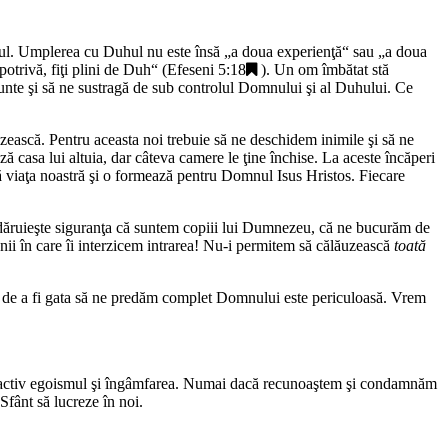
ul. Umplerea cu Duhul nu este însă „a doua experienţă“ sau „a doua
otrivă, fiţi plini de Duh
“ (
Efeseni 5:18
). Un om îmbătat stă
ărunte şi să ne sustragă de sub controlul Domnului şi al Duhului. Ce
uzească. Pentru aceasta noi trebuie să ne deschidem inimile şi să ne
casa lui altuia, dar câteva camere le ţine închise. La aceste încăperi
tă viaţa noastră şi o formează pentru Domnul Isus Hristos. Fiecare
dăruieşte siguranţa că suntem copiii lui Dumnezeu, că ne bucurăm de
nii în care îi interzicem intrarea! Nu-i permitem să călăuzească
toată
ă de a fi gata să ne predăm complet Domnului este periculoasă. Vrem
este activ egoismul şi îngâmfarea. Numai dacă recunoaştem şi condamnăm
 Sfânt să lucreze în noi.