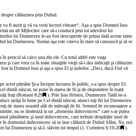
c despre călăuzirea prin Duhul:
a fi auzit şi vă va vesti lucruri viitoare
“. Aşa a spus Domnul Isus
ină un alt Mijlocitor care să-i conducă prin tot adevărul lui
jitorilor lui Dumnezeu le-au fost descoperite de prima dată aceste taine
Duhul lui Dumnezeu. Numai aşa este cineva în stare să cunoască şi să se
în pericol să calce una din ele. Cu totul altfel este viaţa
 care vrea ca în toate situaţiile vieţii să-i dea indicaţii şi călăuzire.
 fost la Domnul Isus şi aşa a spus El şi iudeilor. „
Deci, dacă Fiul vă
e acest pământ Şi-a început lucrarea în public, s-a spus despre El:
cel dintâi născut, ne pune în starea de fii şi de răspundere în toată
ţi fraţi (
Romani 8:29
). Prin Isus Hristos, Dumnezeu Tatăl ne-a
duce iarăşi în lume pe Cel dintâi născut, atunci toţi fiii lui Dumnezeu
nţi de starea noastră atât de măreaţă de fii. Semnul de recunoaştere a
mintite, nu se limitează la un „domeniu duhovnicesc“ care s-ar putea
ră, unul pământesc şi unul duhovnicesc, care trebuie despărţite unul de
ar în domeniul duhovnicesc să se lase călăuzit de Duhul Sfânt.
Nu,
noi
jim lui Dumnezeu şi să-L slăvim tot timpul (
1. Corinteni 6:19-20
).