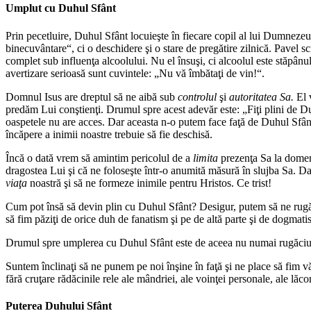
Umplut cu Duhul Sfânt
Prin pecetluire, Duhul Sfânt locuieşte în fiecare copil al lui Dumnezeu
binecuvântare“, ci o deschidere şi o stare de pregătire zilnică. Pavel sc
complet sub influenţa alcoolului. Nu el însuşi, ci alcoolul este stăpânu
avertizare serioasă sunt cuvintele: „
Nu vă îmbătaţi de vin!
“.
Domnul Isus are dreptul să ne aibă sub
controlul
şi
autoritatea Sa.
El 
predăm Lui conştienţi. Drumul spre acest adevăr este: „
Fiţi plini de D
oaspetele nu are acces. Dar aceasta n-o putem face faţă de Duhul Sfânt.
încăpere a inimii noastre trebuie să fie deschisă.
Încă o dată vrem să amintim pericolul de a
limita
prezenţa Sa la domen
dragostea Lui şi că ne foloseşte într-o anumită măsură în slujba Sa. Da
viaţa
noastră şi să ne formeze inimile pentru Hristos. Ce trist!
Cum pot însă să devin plin cu Duhul Sfânt? Desigur, putem să ne rugă
să fim păziţi de orice duh de fanatism şi pe de altă parte şi de dogmat
Drumul spre umplerea cu Duhul Sfânt este de aceea nu numai rugăciun
Suntem înclinaţi să ne punem pe noi înşine în faţă şi ne place să fim 
fără cruţare rădăcinile rele ale mândriei, ale voinţei personale, ale lăco
Puterea Duhului Sfânt