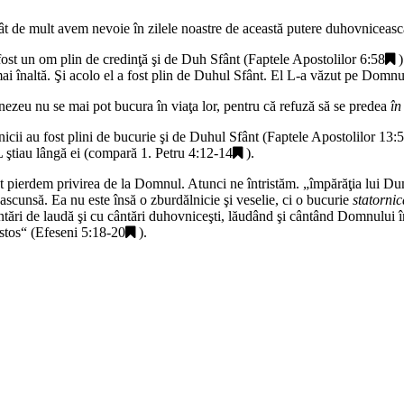
 de mult avem nevoie în zilele noastre de această putere duhovniceasc
ost un om plin de credinţă şi de Duh Sfânt (
Faptele Apostolilor 6:58
)
ai înaltă. Şi acolo el a fost plin de Duhul Sfânt. El L-a văzut pe Domnu
nezeu nu se mai pot bucura în viaţa lor, pentru că refuză să se predea
în
nicii au fost plini de bucurie şi de Duhul Sfânt (
Faptele Apostolilor 13:
L ştiau lângă ei (compară
1. Petru 4:12-14
).
t pierdem privirea de la Domnul. Atunci ne întristăm. „
împărăţia lui Du
ascunsă. Ea nu este însă o zburdălnicie şi veselie, ci o bucurie
statorni
ntări de laudă şi cu cântări duhovniceşti, lăudând şi cântând Domnului î
stos
“ (
Efeseni 5:18-20
).