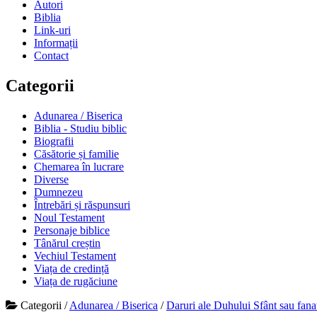
Autori
Biblia
Link-uri
Informații
Contact
Categorii
Adunarea / Biserica
Biblia - Studiu biblic
Biografii
Căsătorie și familie
Chemarea în lucrare
Diverse
Dumnezeu
Întrebări și răspunsuri
Noul Testament
Personaje biblice
Tânărul creștin
Vechiul Testament
Viața de credință
Viața de rugăciune
Categorii
/
Adunarea / Biserica
/
Daruri ale Duhului Sfânt sau fana