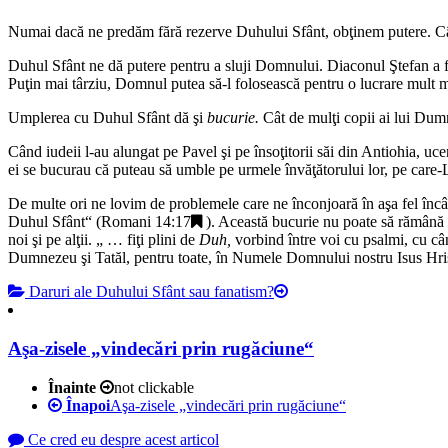
Numai dacă ne predăm fără rezerve Duhului Sfânt, obţinem putere. Cât
Duhul Sfânt ne dă putere pentru a sluji Domnului. Diaconul Ştefan a f
Puţin mai târziu, Domnul putea să-l folosească pentru o lucrare mult m
Umplerea cu Duhul Sfânt dă şi
bucurie.
Cât de mulţi copii ai lui Dum
Când iudeii l-au alungat pe Pavel şi pe însoţitorii săi din Antiohia, uce
ei se bucurau că puteau să umble pe urmele învăţătorului lor, pe care-
De multe ori ne lovim de problemele care ne înconjoară în aşa fel încâ
Duhul Sfânt
“ (
Romani 14:17
). Această bucurie nu poate să rămână 
noi şi pe alţii. „
… fiţi plini de
Duh,
vorbind între voi cu psalmi, cu câ
Dumnezeu şi Tatăl, pentru toate, în Numele Domnului nostru Isus Hri
Daruri ale Duhului Sfânt sau fanatism?
Aşa-zisele „vindecări prin rugăciune“
Înainte
not clickable
Înapoi
Aşa-zisele „vindecări prin rugăciune“
Ce cred eu despre acest articol