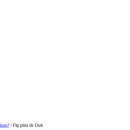
tism?
/
Fiţi plini de Duh