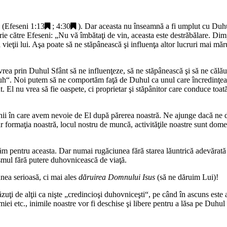
 (
Efeseni 1:13
;
4:30
). Dar aceasta nu înseamnă a fi umplut cu Duh
rie către Efeseni: „
Nu vă îmbătaţi de vin, aceasta este destrăbălare. Dimp
l vieţii lui. Aşa poate să ne stăpânească şi influenţa altor lucruri mai m
vrea prin Duhul Sfânt să ne influenţeze, să ne stăpânească şi să ne călă
uh
“. Noi putem să ne comportăm faţă de Duhul ca unul care încredinţează 
 El nu vrea să fie oaspete, ci proprietar şi stăpânitor care conduce toa
ii în care avem nevoie de El după părerea noastră. Ne ajunge dacă ne 
r formaţia noastră, locul nostru de muncă, activităţile noastre sunt dome
m pentru aceasta. Dar numai rugăciunea fără starea lăuntrică adevărat
ismul fără putere duhovnicească de viaţă.
ea serioasă, ci mai ales
dăruirea Domnului Isus
(să ne dăruim Lui)!
văzuţi de alţii ca nişte „credincioşi duhovniceşti“, pe când în ascuns 
miei etc., inimile noastre vor fi deschise şi libere pentru a lăsa pe Duhul