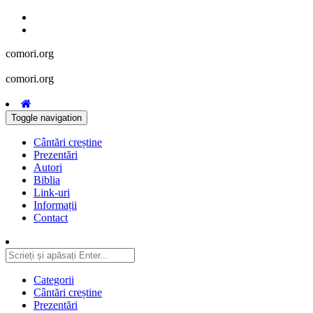
comori.org
comori.org
Toggle navigation
Cântări creștine
Prezentări
Autori
Biblia
Link-uri
Informații
Contact
Categorii
Cântări creștine
Prezentări