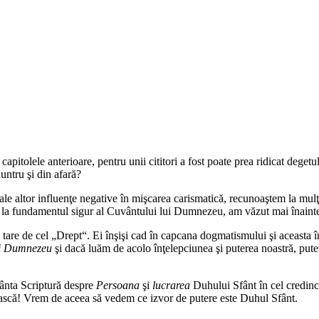
itolele anterioare, pentru unii cititori a fost poate prea ridicat degetul
untru şi din afară?
ale altor influenţe negative în mişcarea carismatică, recunoaştem la mulţi 
de la fundamentul sigur al Cuvântului lui Dumnezeu, am văzut mai înaint
 tare de cel „
Drept
“. Ei înşişi cad în capcana dogmatismului şi aceasta î
ui Dumnezeu
şi dacă luăm de acolo înţelepciunea şi puterea noastră, pu
ânta Scriptură despre
Persoana
şi
lucrarea
Duhului Sfânt în cel credin
cească! Vrem de aceea să vedem ce izvor de putere este Duhul Sfânt.