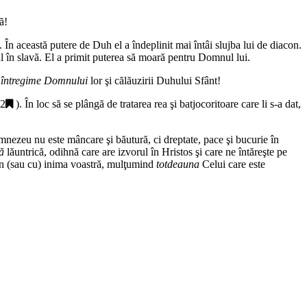
ă!
. În această putere de Duh el a îndeplinit mai întâi slujba lui de diacon.
l în slavă. El a primit puterea să moară pentru Domnul lui.
 întregime Domnului
lor şi călăuzirii Duhului Sfânt!
52
). În loc să se plângă de tratarea rea şi batjocoritoare care li s-a dat,
mnezeu nu este mâncare şi băutură, ci dreptate, pace şi bucurie în
că
lăuntrică, odihnă care are izvorul în Hristos şi care ne întăreşte pe
n
(sau cu)
inima voastră, mulţumind
totdeauna
Celui care este