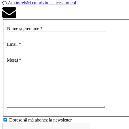
Am întrebări cu privire la acest articol
Nume și prenume *
Email *
Mesaj *
Doresc să mă abonez la newsletter