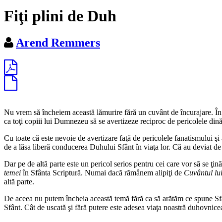
Fiţi plini de Duh
Arend Remmers
Nu vrem să încheiem această lămurire fără un cuvânt de încurajare. În cap
ca toţi copiii lui Dumnezeu să se avertizeze reciproc de pericolele dină
Cu toate că este nevoie de avertizare faţă de pericolele fanatismului şi 
de a lăsa liberă conducerea Duhului Sfânt în viaţa lor. Că au deviat 
Dar pe de altă parte este un pericol serios pentru cei care vor să se ţină
temei
în Sfânta Scriptură. Numai dacă rămânem alipiţi de
Cuvântul l
altă parte.
De aceea nu putem încheia această temă fără ca să arătăm ce spune Sf
Sfânt. Cât de uscată şi fără putere este adesea viaţa noastră duhovni