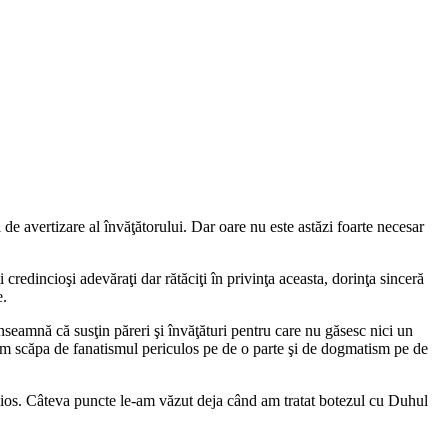
 de avertizare al învăţătorului. Dar oare nu este astăzi foarte necesar
credincioşi adevăraţi dar rătăciţi în privinţa aceasta, dorinţa sinceră
e.
nseamnă că susţin păreri şi învăţături pentru care nu găsesc nici un
tem scăpa de fanatismul periculos pe de o parte şi de dogmatism pe de
cios. Câteva puncte le-am văzut deja când am tratat botezul cu Duhul